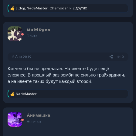
lildog
,
NadeMaster
,
Chemodan
и 2 других
Р
е
а
к
MultiRyno
ц
и
Элита
и
:
2 Апр 2019
#10
Китчен я бы не предлагал. На ивенте будет ещё
сложнее. В прошлый раз зомби не сильно трайхардили,
а на ивенте таких будут каждый второй.
NadeMaster
Р
е
а
к
Анимешка
ц
и
Новичок
и
: