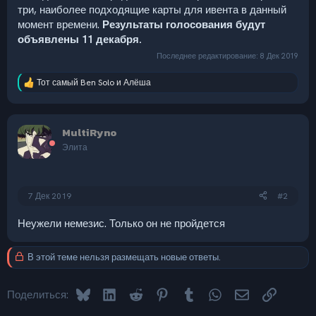
три, наиболее подходящие карты для ивента в данный
момент времени.
Результаты голосования будут
объявлены 11 декабря.
Последнее редактирование:
8 Дек 2019
Тот самый Ben Solo
и
Алёша
Р
е
а
к
MultiRyno
ц
и
Элита
и
:
7 Дек 2019
#2
Неужели немезис. Только он не пройдется
В этой теме нельзя размещать новые ответы.
Bluesky
LinkedIn
Reddit
Pinterest
Tumblr
WhatsApp
Электронная 
Ссылка
Поделиться: