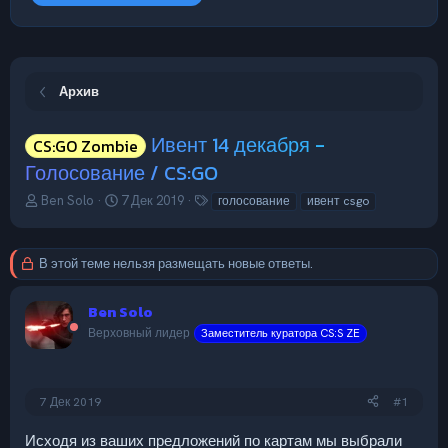
Архив
Ивент 14 декабря -
CS:GO Zombie
Голосование / CS:GO
А
Д
Т
Ben Solo
7 Дек 2019
голосование
ивент csgo
в
а
е
т
т
г
о
а
и
В этой теме нельзя размещать новые ответы.
р
н
т
а
е
ч
Ben Solo
м
а
Верховный лидер
Заместитель куратора CS:S ZE
ы
л
а
7 Дек 2019
#1
Исходя из ваших предложений по картам мы выбрали