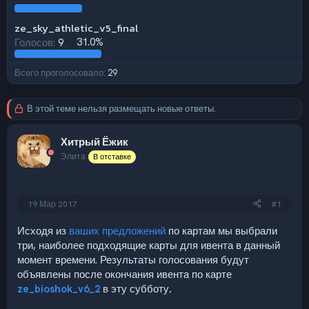
ze_sky_athletic_v5_final
Голосов:
9
31.0%
Всего проголосовало
29
В этой теме нельзя размещать новые ответы.
Хитрый Ёжик
Элита
В отставке
19 Мар 2017
#1
Исходя из
ваших предложений
по картам мы выбрали
три, наиболее подходящие карты для ивента в данный
момент времени. Результаты голосования будут
объявлены после окончания ивента по карте
ze_bioshok_v6_2
в эту субботу
.