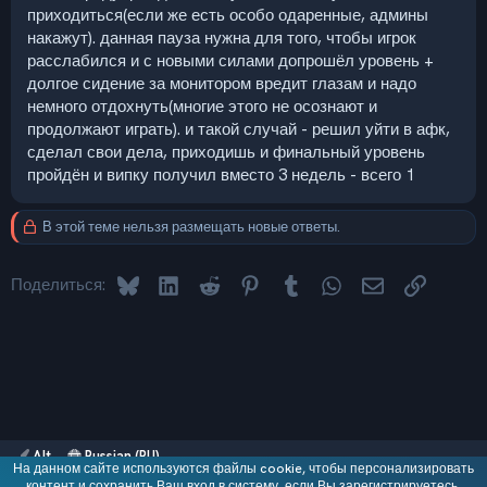
приходиться(если же есть особо одаренные, админы
накажут). данная пауза нужна для того, чтобы игрок
расслабился и с новыми силами допрошёл уровень +
долгое сидение за монитором вредит глазам и надо
немного отдохнуть(многие этого не осознают и
продолжают играть). и такой случай - решил уйти в афк,
сделал свои дела, приходишь и финальный уровень
пройдён и випку получил вместо 3 недель - всего 1
В этой теме нельзя размещать новые ответы.
Bluesky
LinkedIn
Reddit
Pinterest
Tumblr
WhatsApp
Электронная 
Ссылка
Поделиться:
Alt
Russian (RU)
На данном сайте используются файлы cookie, чтобы персонализировать
Обратная связь
контент и сохранить Ваш вход в систему, если Вы зарегистрируетесь.
Условия и правила