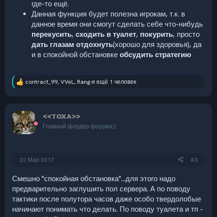
где-то ещё.
Данная функция будет полезна игрокам, т.к. в
данное время они смогут сделать себе что-нибудь
перекусить
,
сходить в туалет
,
покурить
, просто
дать глазам отдохнуть
(хорошо для здоровья), да
и в спокойной обстановке
обсудить стратегию
contract_99
,
VVeL
,
Rang
и ещё 1 человек
Р
е
а
к
<<TOXA>>
ц
и
Главный флудер форума;)
и
:
22 Мар 2017
#3
Смешно "спокойная обстановка"...для этого надо
предварительно заглушить пол сервера. А по поводу
тактики после полутора часов даже особо твердолобые
начинают понимать что делать. По поводу туалета и тп -