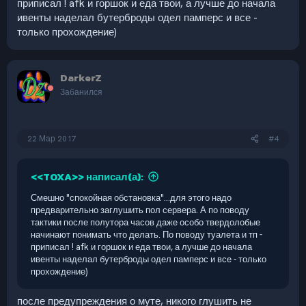
приписал ! afk и горшок и еда твои, а лучше до начала
ивенты наделал бутерброды одел памперс и все -
только прохождение)
DarkerZ
Забанился
22 Мар 2017
#4
<<TOXA>> написал(а):
Смешно "спокойная обстановка"...для этого надо
предварительно заглушить пол сервера. А по поводу
тактики после полутора часов даже особо твердолобые
начинают понимать что делать. По поводу туалета и тп -
приписал ! afk и горшок и еда твои, а лучше до начала
ивенты наделал бутерброды одел памперс и все - только
прохождение)
после предупреждения о муте, никого глушить не