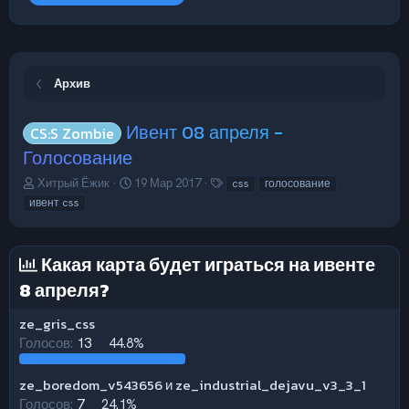
Архив
Ивент 08 апреля -
CS:S Zombie
Голосование
А
Д
Т
Хитрый Ёжик
19 Мар 2017
css
голосование
в
а
е
ивент css
т
т
г
о
а
и
р
н
Какая карта будет играться на ивенте
т
а
е
ч
8 апреля?
м
а
ы
л
ze_gris_css
а
Голосов:
13
44.8%
ze_boredom_v543656 и ze_industrial_dejavu_v3_3_1
Голосов:
7
24.1%