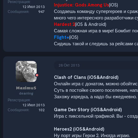
Регистрация
Injustice: Gods Among Us
(iOS)
12 Июл 2013
Создаешь команду супергероев и сража
Сообщения
947
много чего интересного разработчики 
Hardest 2
(iOS & Android)
Самая сложная игра в мире! Бомбит пос
Flight+
(iOS)
Сидишь такой и следишь за рейсами с
28 Окт 2013
Clash of Clans (iOS&Android)
Онлайн игра с донатом, можно обойтись
MaximuS
Суть в постойке своего поселения, нап
dearring
Захожу изредка, а надо бы ежедневно.
Регистрация
12 Июл 2013
Game Dev Story (iOS&Android)
Сообщения
102
Игра с пиксельной графикой. Вы - созд
Heroes2 (iOS&Android)
Ну порт игры Герои 2. Иногда играю.