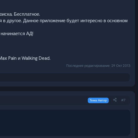
оиска. Бесплатное.
я в другое. Данное приложение будет интересно в основном
 начинается АД!
Max Pain и Walking Dead.
Последнее редактирование:
29 Окт 2013
#7
Тема Автор