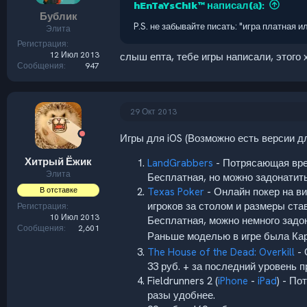
hEnTaYsChIk™ написал(а):
Бублик
P.S. не забывайте писать: "игра платная и
Элита
Регистрация
12 Июл 2013
слыш епта, тебе игры написали, этого 
Сообщения
947
29 Окт 2013
Игры для iOS (Возможно есть версии д
Хитрый Ёжик
LandGrabbers
- Потрясающая вре
Элита
Бесплатная, но можно задонатить
В отставке
Texas Poker
- Онлайн покер на ви
игроков за столом и размеры став
Регистрация
10 Июл 2013
Бесплатная, можно немного задо
Сообщения
2,601
Раньше моделью в игре была Кар
The House of the Dead: Overkill
- 
33 руб. + за последний уровень п
Fieldrunners 2 (
iPhone
-
iPad
) - По
разы удобнее.