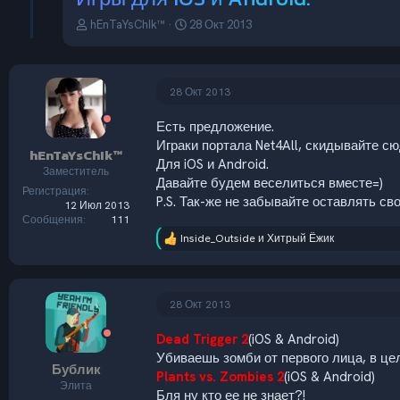
А
Д
hEnTaYsChIk™
28 Окт 2013
в
а
т
т
о
а
р
н
28 Окт 2013
т
а
е
ч
Есть предложение.
м
а
Играки портала Net4All, скидывайте сю
hEnTaYsChIk™
ы
л
Для iOS и Android.
а
Заместитель
Давайте будем веселиться вместе=)
Регистрация
P.S. Так-же не забывайте оставлять св
12 Июл 2013
Сообщения
111
Inside_Outside
и
Хитрый Ёжик
Р
е
а
к
ц
28 Окт 2013
и
и
Dead Trigger 2
(iOS & Android)
:
Убиваешь зомби от первого лица, в цел
Бублик
Plants vs. Zombies 2
(iOS & Android)
Элита
Бля ну кто ее не знает?!