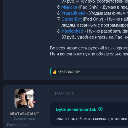
99 руб. и 169 руб. соответственно
Magicka
(iPad Only) - Думаю в пр
УгадайКино!
- Угадываем фильм по
Cargo-Bot
(iPad Only) - Нужно н
людям, свзанным с программиров
Interlocked
- Нужно разобрать фиг
33 руб., удобнее играть на iPad, 
Во всех играх есть русский язык, кром
Ну и конечно же нужно обязательно поигр
hEnTaYsChIk™
Р
е
а
к
ц
29 Окт 2013
и
и
:
Бублик написал(а):
hEnTaYsChIk™
Заместитель
слыш епта, тебе игры написали, этого хва
Регистрация