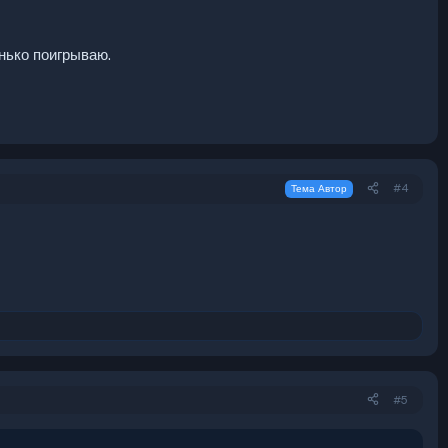
нько поигрываю.
#4
Тема Автор
#5