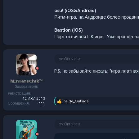
osu! (iOS&Android)
Ритм-игра, на Андроиде более продвин
Bastion (iOS)
Порт отличной ПК игры. Уже прошел на 
28 Окт 2013
P.S. не забывайте писать: "игра платна
hEnTaYsChIk™
Заместитель
Регистрация
12 Июл 2013
Inside_Outside
Р
Сообщения
111
е
а
к
ц
29 Окт 2013
и
и
: