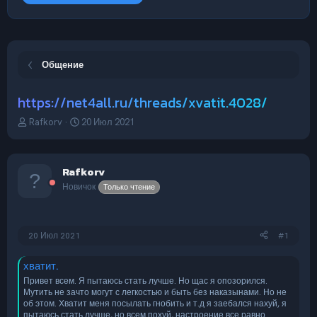
Общение
https://net4all.ru/threads/xvatit.4028/
А
Д
Rafkorv
20 Июл 2021
в
а
т
т
о
а
Rafkorv
р
н
т
а
Новичок
Только чтение
е
ч
м
а
ы
л
20 Июл 2021
#1
а
хватит.
Привет всем. Я пытаюсь стать лучше. Но щас я опозорился.
Мутить не зачто могут с легкостью и быть без наказынами. Но не
об этом. Хватит меня посылать гнобить и т.д я заебался нахуй, я
пытаюсь стать лучше, но всем похуй, настроение все равно