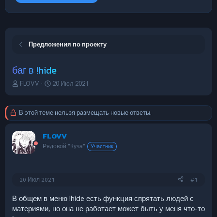
Предложения по проекту
баг в !hide
А
Д
FLOVV
20 Июл 2021
в
а
т
т
о
а
В этой теме нельзя размещать новые ответы.
р
н
т
а
FLOVV
е
ч
м
а
Рядовой "Куча"
Участник
ы
л
а
20 Июл 2021
#1
В общем в меню !hide есть функция спрятать людей с
материями, но она не работает может быть у меня что-то