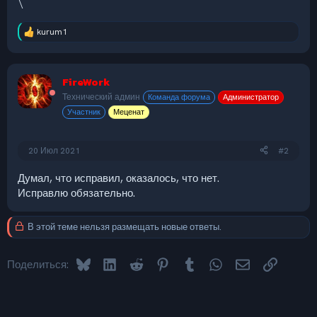
\
kurum1
Р
е
а
к
FireWork
ц
и
Технический админ
Команда форума
Администратор
и
Участник
Меценат
:
20 Июл 2021
#2
Думал, что исправил, оказалось, что нет.
Исправлю обязательно.
В этой теме нельзя размещать новые ответы.
Bluesky
LinkedIn
Reddit
Pinterest
Tumblr
WhatsApp
Электронная 
Ссылка
Поделиться: