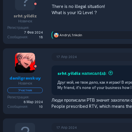
There is no illegal situation!
What is your IQ Level ?
srht.yildiz
Новичок
Регистрация
7 Фев 2024
AndryL1nkoln
Р
Сообщения
18
е
а
к
ц
17 Апр 2024
и
и
:
srht.yildiz написал(а):
danilgravskuy
Друг мой, не твое дело, как я играю! В иг
Новичок
My friend, it's none of your business how I p
Участник
Регистрация
Люди прописали РТВ значит захотели с
8 Мар 2024
People prescribed RTV, which means they
Сообщения
10
17 Апр 2024