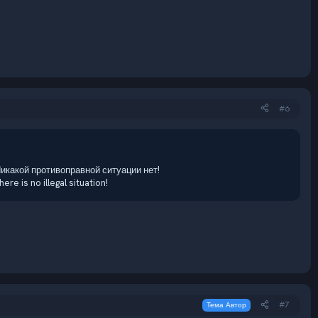
#6
 Никакой противоправной ситуации нет!
ere is no illegal situation!
#7
Тема Автор