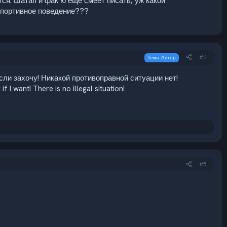
тся. Шатап и фак ю ещё смеет писать, уж какой
 спортивное поведение???
#4
Тема Автор
 если захочу! Никакой противоправной ситуации нет!
f I want! There is no illegal situation!
#5