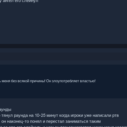
у ангел его слейнул
 меня без всякой причины! Он злоупотребляет властью!
раунды
 тянул раунда на 10-25 минут когда игроки уже написали ртв
б он наконец-то понял и перестал заниматься таким