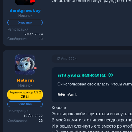
Он остался один и тянул раунд поэтом
:
danilgravskuy
Новичок
Участник
Регистрация
8 Мар 2024
Сообщения
10
17 Апр 2024
srht.yildiz написал(а):
Melorin
Он использовал свою власть, чтобы убить
Новичок
Администратор CS 2
@FireWork
ZE L1
Участник
Короче
Регистрация
Этот игрок любит прятаться и тянуть 
10 Авг 2022
В моей памяти этот игрок неоднократно
Сообщения
23
И я решил слэйнуть его вместо рр что