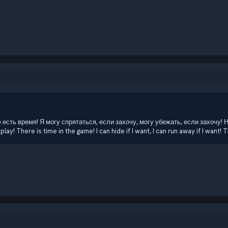
ре есть время! Я могу спрятаться, если захочу, могу убежать, если захочу!
lay! There is time in the game! I can hide if I want, I can run away if I want! Th