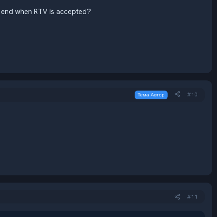
to end when RTV is accepted?
#10
Тема Автор
#11