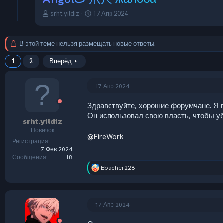
А
Д
srht.yildiz
17 Апр 2024
в
а
т
т
о
а
В этой теме нельзя размещать новые ответы.
р
н
т
а
1
2
Вперёд
е
ч
м
а
ы
л
17 Апр 2024
а
Здравствуйте, хорошие форумчане. Я 
Он использовал свою власть, чтобы уб
srht.yildiz
Новичок
@FireWork
Регистрация
7 Фев 2024
Сообщения
18
Ebacher228
Р
е
а
к
ц
17 Апр 2024
и
и