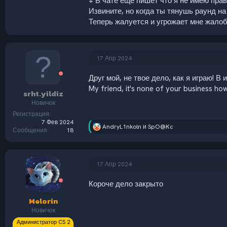
+ В чате ещё пишет что я не имею прав
Извините, но когда ты тянушь раунд н
Теперь жалуется и угрожает мне жало
17 Апр 2024
Друг мой, не твое дело, как я играю! В
My friend, it's none of your business how I
srht.yildiz
Новичок
Регистрация
7 Фев 2024
AndryL1nkoln
и
SpO@Kc
Р
Сообщения
18
е
а
к
ц
17 Апр 2024
и
и
Короче дело закрыто
:
Melorin
Новичок
Администратор CS 2