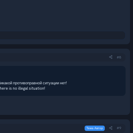
#8
 Никакой противоправной ситуации нет!
ere is no illegal situation!
#9
Тема Автор