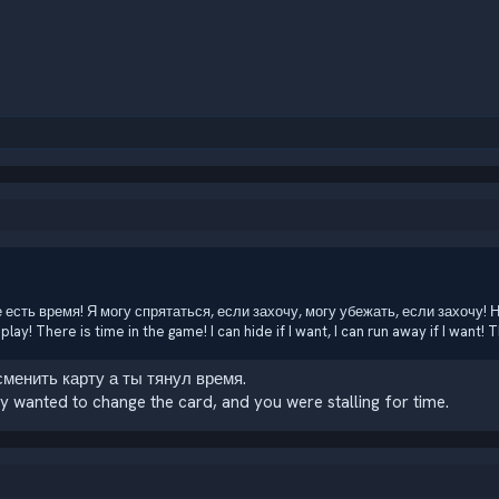
ре есть время! Я могу спрятаться, если захочу, могу убежать, если захочу!
lay! There is time in the game! I can hide if I want, I can run away if I want! Th
менить карту а ты тянул время.
 wanted to change the card, and you were stalling for time.