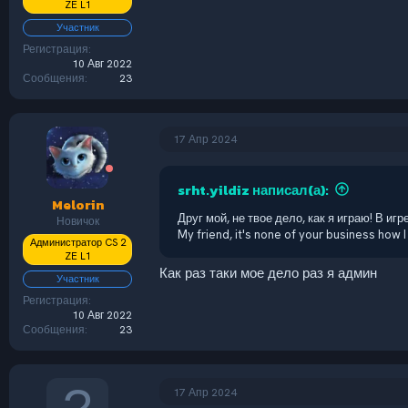
ZE L1
Участник
Регистрация
10 Авг 2022
Сообщения
23
17 Апр 2024
srht.yildiz написал(а):
Melorin
Друг мой, не твое дело, как я играю! В иг
Новичок
My friend, it's none of your business how I p
Администратор CS 2
ZE L1
Как раз таки мое дело раз я админ
Участник
Регистрация
10 Авг 2022
Сообщения
23
17 Апр 2024