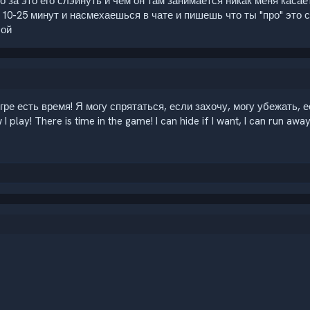
о за это его слэйнуть и чем он там занимается никак меня касае
а 10-25 минут и насмехаешься в чате и пишешь что ты "про" это
бой
 игре есть время! Я могу спрятаться, если захочу, могу убежать,
 play! There is time in the game! I can hide if I want, I can run away i