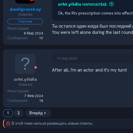
srht.yildiz написал(а):
danilgravskuy
Ok, the Rtv prescription comes into effe
Новичок
Участник
Ты остался один когда был последний 
Регистрация
You were left alone during the last round
8 Мар 2024
Сообщения
10
17 Апр 2024
After all, I'm an actor and it's my turn!
srht.yildiz
Новичок
Регистрация
7 Фев 2024
Сообщения
18
1
2
Вперёд
В этой теме нельзя размещать новые ответы.