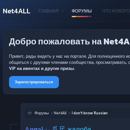
Net4ALL
ГЛАВНАЯ
ФОРУМЫ
ЧТО НОВОГО
Добро пожаловать на Net4A
Привет, рады видеть у нас на портале. Для полноценного
общаться с другими членами сообщества, просматривать, с
VIP на ивентах и другие призы.
Зарегистрироваться
Форумы
Net4All
I don't know Russian
Angəlت 爪尺 жалоба