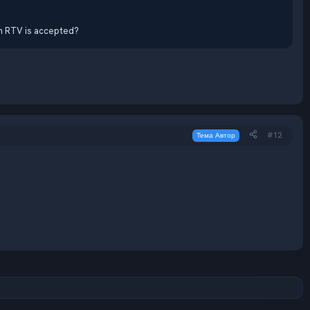
en RTV is accepted?
#12
Тема Автор