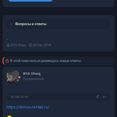
Вопросы и ответы
.
А
Д
B1G Shaq
20 Авг 2018
в
а
т
т
о
а
В этой теме нельзя размещать новые ответы.
р
н
т
а
B1G Shaq
е
ч
м
а
Проверенный
ы
л
а
20 Авг 2018
#1
https://demos.net4all.ru/