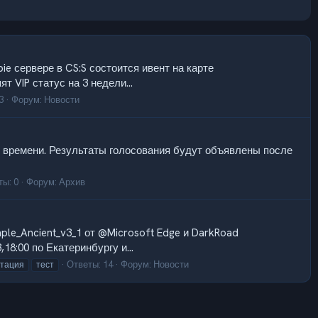
ie сервере в CS:S состоится ивент на карте
т VIP статус на 3 недели...
3
Форум:
Новости
 времени. Результаты голосования будут объявлены после
ты: 0
Форум:
Архив
le_Ancient_v3_1 от @Microsoft Edge и DarkRoad
8:00 по Екатеринбургу и...
Ответы: 14
Форум:
Новости
тация
тест