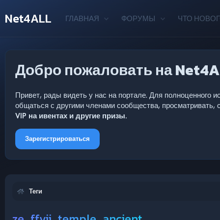
Net4ALL
ГЛАВНАЯ
ФОРУМЫ
ЧТО НОВОГ
Добро пожаловать на Net4A
Привет, рады видеть у нас на портале. Для полноценного
общаться с другими членами сообщества, просматривать, с
VIP на ивентах и другие призы.
Зарегистрироваться
Теги
ze_ffvii_temple_ancient