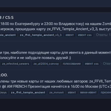
 / CS:S
(18:00 по Екатеринбургу и 23:00 по Владивостоку) на нашем Zomb
 игроков, прошедших карту ze_FFVII_Temple_Ancient_v3_3, выступя
Ответы: 1
ple_ancient
ze_ffvii_temple_ancient
_v3_3
ивент
ивент css
 три, наиболее подходящие карты для ивента в данный момент
Голосуйте и не забудьте позвать друзей ;)
Отве
ze_infected_sewers
ze_ut2004_convoy
голосование
ивент css
:00.
лены три новые карты от наших любимых авторов: ze_FFVII_Temp
 @I AM FRENCH Презентация начнётся в 16:00 по Москве (UTC+3,1
_keys
ze_ffvii_temple_ancient
ze_mmxvii
ивент
мини-ивент
презен