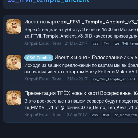
Ивент по карте ze_FFVII_Temple_Ancient_v3_3
Через 2 недели в субботу, 3 июня в 16:00 по Москве 
ze_FFVII_Temple_Ancient_v3_3! В качестве призов для
Хитрый Ёжик
Тема
21 Май 2017
css
ffvii
ze_ffvii_tem
Ивент 3 июня - Голосование / CS:S
CS:S Zombie
Исходя из ваших предложений по картам мы выбрали
окончания ивента по картам Harry Potter и Mako V6. 
Хитрый Ёжик
Тема
13 Май 2017
ze_ffvii_temple_ancient
Презентация ТРЁХ новых карт! Воскресенье, 16
В это воскресенье на нашем сервере будут представ
ze_MMXVII_v1 от @Пончик :D ze_Demo_Ten_Keys_v1 от
Хитрый Ёжик
Тема
13 Апр 2017
css
ffvii
ze_demo_ten