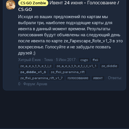
Ивент 24 июня - Голосование /
CS:GO Zombie
CS:GO
Исходя из ваших предложений по картам мы
выбрали три, наиболее подходящие карты для
ивента в данный момент времени. Результаты
голосования будут объявлены на следующий день
после ивента по карте ze_Fapescape_Rote_v1_3 в это
воскресенье. Голосуйте и не забудьте позвать
друзей ;)
Хитрый Ёжик
Тема
5 Июн 2017
csgo
ffxii
ze_a_e_s_t_h_e_t_i_с
ze_a_e_s_t_h_e_t_i_с_v1_1
ze_diddle
ze_diddle_v1_6
ze_ffxii_paramina_rift
Ответы:
ze_ffxii_paramina_rift_v1_7
голосование
ивент
0
Форум:
Архив