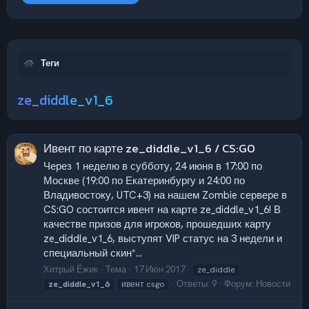
Теги
ze_diddle_v1_6
Ивент по карте ze_diddle_v1_6 / CS:GO
Через 1 неделю в субботу, 24 июня в 17:00 по
Москве (19:00 по Екатеринбургу и 24:00 по
Владивостоку, UTC+3) на нашем Zombie сервере в
CS:GO состоится ивент на карте ze_diddle_v1_6! В
качестве призов для игроков, прошедших карту
ze_diddle_v1_6, выступят VIP статус на 3 недели и
специальный скин*...
Хитрый Ёжик
Тема
17 Июн 2017
ze_diddle
Ответы: 9
Форум:
Новости
ze_diddle_v1_6
ивент csgo