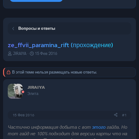
Вопросы и ответы
ze_ffvii_paramina_rift (прохождение)
А
Д
JIRAIYA
15 Фев 2016
в
а
т
т
о
а
В этой теме нельзя размещать новые ответы.
р
н
т
а
JIRAIYA
е
ч
м
а
Элита
ы
л
а
15 Фев 2016
#1
Частично информация добыта с вот
этого
гайда. Но
тот гайд не 100% подходит для версии карты что на