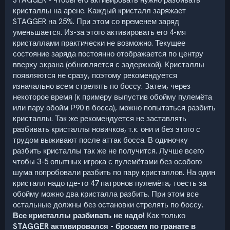
кристаллы на арене. Каждый кристалл заряжает
STAGGER на 25%. При этом со временем заряд
уменьшается. Из-за этого активировать его 4-мя
кристаллами практически не возможно. Текущее
состояние заряда постоянно отображается по центру
вверху экрана (обновляется с задержкой). Кристаллы
появляются не сразу, поэтому рекомендуется
изначально всем стрелять по боссу. Затем, через
некоторое время (к примеру выпустив обойму пулемёта
или пару обойм Р90 в босса), можно попытаться разбить
кристаллы. Так же рекомендуется не заставлять
разбивать кристаллы новичков, т.к. они и без этого с
трудом выживают после аттак босса. В одиночку
разбить кристаллы так же не получится. Лучше всего
чтобы 3-5 опытных игрока с пулемётами без особого
шума попробовали разбить по пару кристаллов. На один
кристалл надо где-то 47 патронов пулемёта, тоесть за
обойму можно два кристалла разбить. При этом все
остальные должны без остановки стрелять по боссу.
Все кристаллы разбивать не надо!
Как только
STAGGER активировался - бросаем по гранате в