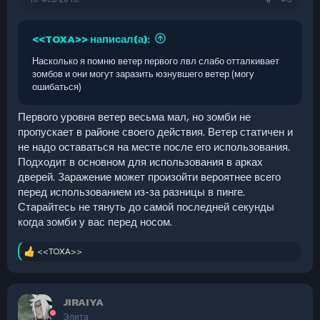
<<TOXA>> написал(а):
Насколько я помню ветер первого лвл слабо отталкивает
зомбов и они могут заразить юзнувшего ветер (могу
ошибаться)
Первого уровня ветер весьма мал, но зомби не
пропускает в районе своего действия. Ветер статичен и
не надо оставаться на месте после его использования.
Подходит в основном для использования в арках
дверей. Заражение может произойти вероятнее всего
перед использованием из-за разницы в пинге.
Старайтесь не тянуть до самой последней секунды
когда зомби у вас перед носом.
<<TOXA>>
Р
е
а
к
JIRAIYA
ц
и
Элита