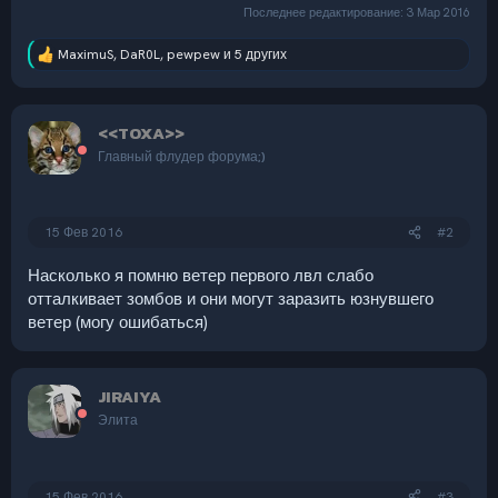
Последнее редактирование:
3 Мар 2016
MaximuS
,
DaR0L
,
pewpew
и 5 других
Р
е
а
к
<<TOXA>>
ц
и
Главный флудер форума;)
и
:
15 Фев 2016
#2
Насколько я помню ветер первого лвл слабо
отталкивает зомбов и они могут заразить юзнувшего
ветер (могу ошибаться)
JIRAIYA
Элита
15 Фев 2016
#3