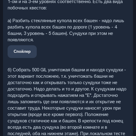
1-ом и на 3-ем уровнях соответственно. Есть два вида
побочных квестов:
а) Разбить стеклянные купола всех башен - надо лишь
разбить купола всех башен по дороге (1 уровень - 4
башни, 3 уровень - 5 башен). Сундуки при этом не
появляются.
Спойлер
б) Собрать 500 GIL уничтожая башни и находя сундуки -
этот вариант посложнее, т.к. уничтожать башни не
достаточно как и открывать только сундуки тоже не
достаточно. Надо делать и то и другое. К сундукам надо
подходить и открывать нажатием на "Е". Достаточно
лишь запомнить где они появляются и их открытие не
составит труда. Некоторые сундуки наносят урон при
открытии (вроде все кроме первого). Положение
сундуков статичное как и башен. В крепости под конец
всегда есть два сундука (во второй комнате и в
последней, оба на нижнем этаже). При локальном тесте