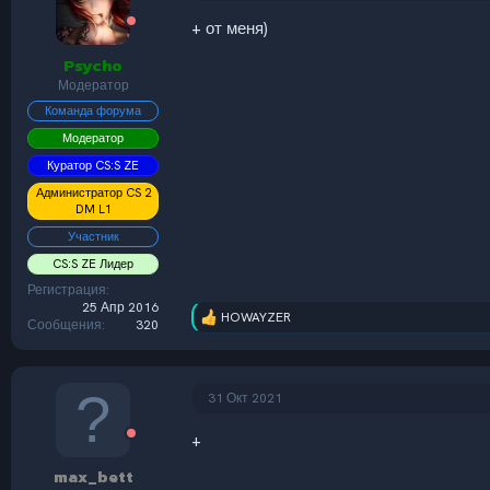
и
+ от меня)
:
Psycho
Модератор
Команда форума
Модератор
Куратор CS:S ZE
Администратор CS 2
DM L1
Участник
CS:S ZE Лидер
Регистрация
25 Апр 2016
HOWAYZER
Р
Сообщения
320
е
а
к
ц
31 Окт 2021
и
и
+
:
max_bett