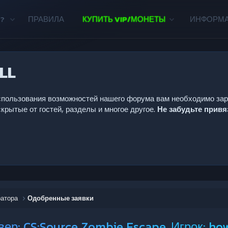
?
ПРАВИЛА
КУПИТЬ VIP/МОНЕТЫ
ИНФОРМ
LL
 использования возможностей нашего форума вам необходимо за
крытые от гостей, разделы и многое другое.
Не забудьте прив
ратора
Одобренные заявки
ер: CS:Source Zombie Escape, Игрок: ho