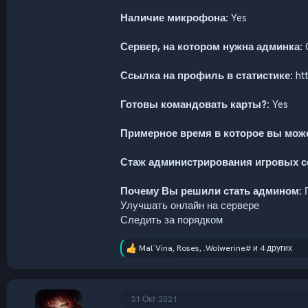
Наличие микрофона:
Yes
Сервер, на котором нужна админка:
C
Ссылка на профиль в статистике:
htt
Готовы командовать карты?:
Yes
Примерное время в которое вы може
Стаж администрирования игровых с
Почему Вы решили стать админом:
П
Улучшать онлайн на сервере
Следить за порядком
Mal`Vina
,
Roses
,
.Wolwerine#
и 4 других
Р
е
а
к
ц
31 Окт 2021
и