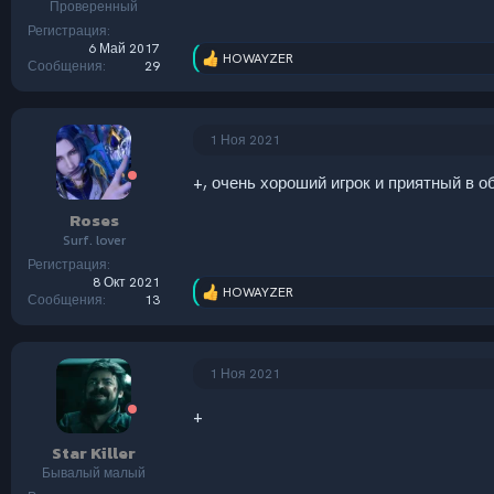
Проверенный
Регистрация
6 Май 2017
HOWAYZER
Р
Сообщения
29
е
а
к
ц
1 Ноя 2021
и
и
+, очень хороший игрок и приятный в 
:
Roses
Surf. lover
Регистрация
8 Окт 2021
HOWAYZER
Р
Сообщения
13
е
а
к
ц
1 Ноя 2021
и
и
+
:
Star Killer
Бывалый малый