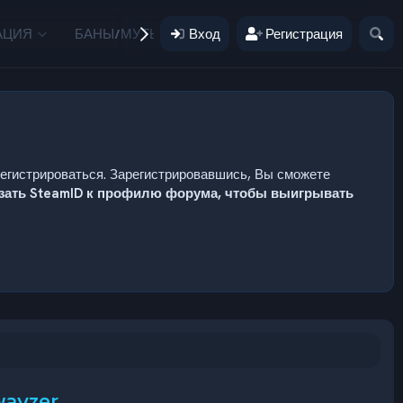
АЦИЯ
БАНЫ/МУТЫ
Вход
ПОЖЕРТВОВАНИЯ
Регистрация
ПОЛЬЗ
регистрироваться. Зарегистрировавшись, Вы сможете
язать SteamID к профилю форума, чтобы выигрывать
wayzer