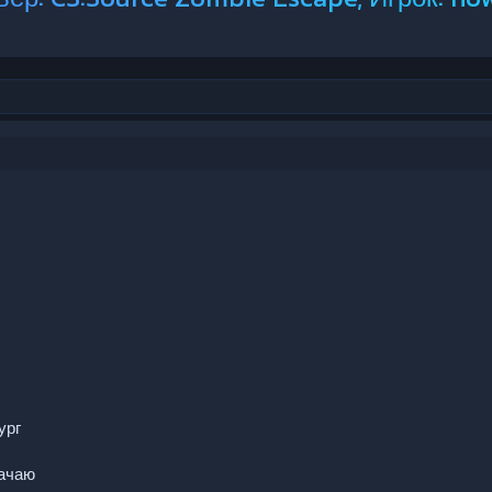
ург
качаю