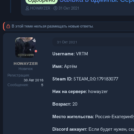
А
Д
HOWAYZER
31 Окт 2021
в
а
т
т
о
а
В этой теме нельзя размещать новые ответы.
р
н
т
а
е
ч
31 Окт 2021
м
а
ы
л
Username:
VRTM
а
HOWAYZER
Имя:
Артём
Новичок
Регистрация
Steam ID:
STEAM_0:0:179183077
30 Авг 2018
Сообщения
5
Ник на сервере:
howayzer
Возраст:
20
Место жительства:
Россия-Екатеринб
Discord аккаунт:
Если будет нужен, с