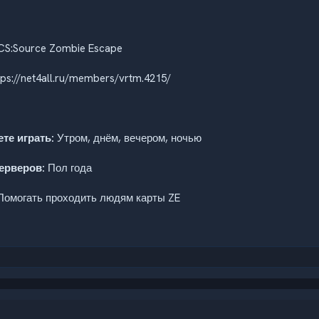
S:Source Zombie Escape
ps://net4all.ru/members/vrtm.4215/
те играть:
Утром, днём, вечером, ночью
ерверов:
Пол года
омогать проходить людям карты ZE