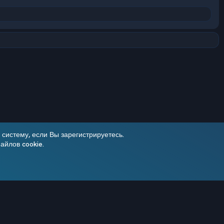
систему, если Вы зарегистрируетесь.
айлов cookie.
Условия и правила
Политика конфиденциальности
Помощь
R
S
Add-ons by TeslaCloud ☁️
S