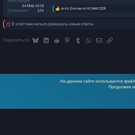
Регистрация
24 Мар 2018
Arch Dornan
и
HOWAYZER
Р
Сообщения
270
е
а
В этой теме нельзя размещать новые ответы.
к
ц
и
Bluesky
LinkedIn
Reddit
Pinterest
Tumblr
WhatsApp
Электронная по
Ссылка
и
Поделиться:
:
На данном сайте используются файлы
Продолжая ис
Alt
Russian (RU)
®
Локализация от xenForo.Info