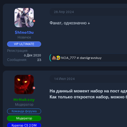
а
к
ц
28 Апр 2024
и
и
Фанат, однозначно +
:
$h1no13u
Новичок
VIP ULTIMATE
Регистрация
6 Дек 2020
NOA_777
и
danilgravskuy
Р
Сообщения
23
е
а
к
ц
14 Июл 2024
и
и
На данный момент набор на пост а
:
Как только откроется набор, можно 
MrNekzzy
Модератор
Команда форума
Модератор
Куратор CS 2 DM