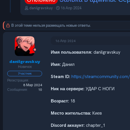
А
Д
danilgravskuy
16 Апр 2024
в
а
т
т
о
а
В этой теме нельзя размещать новые ответы.
р
н
т
а
е
ч
16 Апр 2024
м
а
ы
л
Имя пользователя:
danilgravskuy
а
danilgravskuy
Имя:
Данил
Новичок
Участник
Steam ID:
https://steamcommunity.com/
Регистрация
8 Мар 2024
Ник на сервере:
УДАР С НОГИ
Сообщения
10
Возраст:
18
Место жительства:
Киев
Discord аккаунт:
chapter_1