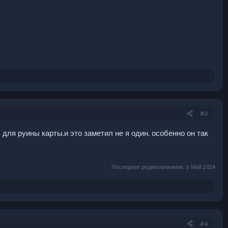
#3
для руины карты.и это заметил не я один. особенно он так
Последнее редактирование:
6 Май 2024
#4