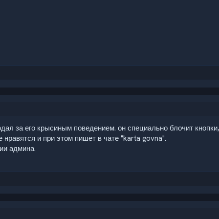
дал за его крысиным поведением. он специально блочит кнопки, 
 нравятся и при этом пишет в чате "karta govna".
нии админа.