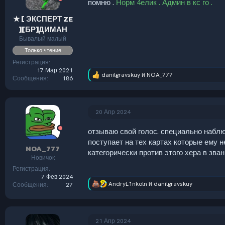
помню .
Норм 4елик . Админ в кс го .
:
★ [ ЭКСПЕРТ ZE
][БР]ДИМАН
Бывалый малый
Только чтение
Регистрация
17 Мар 2021
danilgravskuy
и
NOA_777
Р
Сообщения
186
е
а
к
ц
20 Апр 2024
и
и
отзываю свой голос. специально наблю
:
поступает на тех картах которые ему не
NOA_777
категорически против этого хера в зва
Новичок
Регистрация
7 Фев 2024
AndryL1nkoln
и
danilgravskuy
Сообщения
27
Р
е
а
к
ц
21 Апр 2024