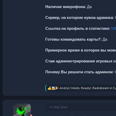
Наличие микрофона:
Да
Сервер, на котором нужна админка:
Ссылка на профиль в статистике:
ht
Готовы командовать карты?:
Да
Примерное время в которое вы може
Стаж администрирования игровых с
Почему Вы решили стать админом:
С
AndryL1nkoln
,
Ready!
,
Radiobeam
и 3 
Р
е
а
к
ц
17 Апр 2024
и
и