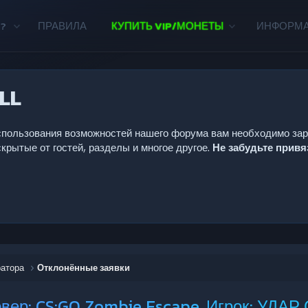
?
ПРАВИЛА
КУПИТЬ VIP/МОНЕТЫ
ИНФОРМ
LL
 использования возможностей нашего форума вам необходимо за
крытые от гостей, разделы и многое другое.
Не забудьте прив
ратора
Отклонённые заявки
вер: CS:GO Zombie Escape, Игрок: УДАР