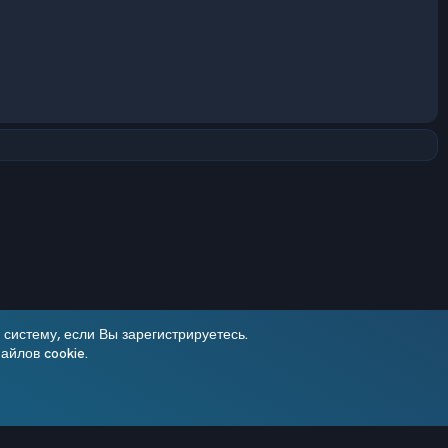
систему, если Вы зарегистрируетесь.
айлов cookie.
Условия и правила
Политика конфиденциальности
Помощь
R
S
Add-ons by TeslaCloud ☁️
S