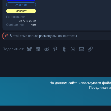
Участник
Меценат
Регистрация
28 Апр 2022
Сообщения
450
В этой теме нельзя размещать новые ответы.
Bluesky
LinkedIn
Reddit
Pinterest
Tumblr
WhatsApp
Электронная по
Ссылка
Поделиться:
На данном сайте используются файлы
Продолжая ис
Alt
Russian (RU)
®
Локализация от xenForo.Info