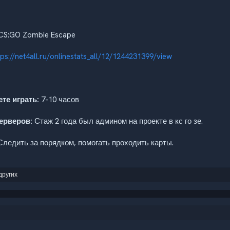
CS:GO Zombie Escape
tps://net4all.ru/onlinestats_all/12/1244231399/view
те играть:
7-10 часов
ерверов:
Стаж 2 года был админом на проекте в кс го зе.
ледить за порядком, помогать проходить карты.
других