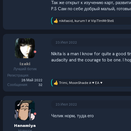
Так же открыт к изучению карт, развит
P.S Сам по себе добрый малый, готовы
nikitasid
,
kurum1
и
VipTImMrStell
Р
е
а
к
ц
23 Июл 2022
и
и
Nikita is a man I know for quite a good t
:
audacity and the courage to be one. I ho
izaki
Лучший ботик
Регистрация
28 Май 2022
Trimi
,
MoonShade
и
♥ EA ♥
Р
Сообщения
32
е
а
к
ц
23 Июл 2022
и
и
Челик норм, туда его
:
Hanamiya
Новичок