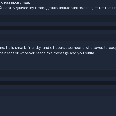
ию навыков лида.
й к сотрудничеству и заведению новых знакомств и, естественн
ime, he is smart, friendly, and of course someone who loves to coope
pe best for whoever reads this message and you Nikita )