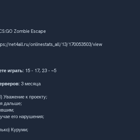
CS:GO Zombie Escape
ps://net4all.ru/onlinestats_all/13/170053503/view
те играть:
15 - 17, 23 - ~5
ерверов:
3 месяца
) Уважение к проекту;
ся дальше;
ывшим;
лучае его нарушения;
лько) Куруми;