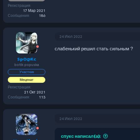
Регистрация
17 Мар 2021
Сообщения
186
24 Июл 2022
слабенький решил стать сильным ?
SpO@Kc
botik popuska
Участник
Меценат
Регистрация
21 Окт 2021
Сообщения
113
24 Июл 2022
спукс написал(а):