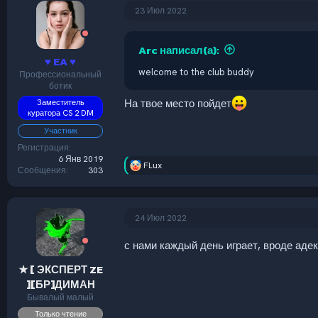
23 Июл 2022
Arc написал(а):
♥ EA ♥
welcome to the club buddy
Профессиональный
ботик
На твое место пойдет
Заместитель
куратора CS 2 DM
Участник
Регистрация
6 Янв 2019
FLux
Р
Сообщения
303
е
а
к
ц
24 Июл 2022
и
и
с нами каждый день играет, вроде адек
:
★ [ ЭКСПЕРТ ZE
][БР]ДИМАН
Бывалый малый
Только чтение