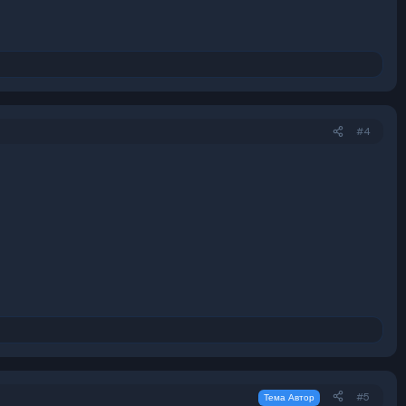
#4
#5
Тема Автор