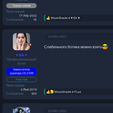
Только чтение
Регистрация
17 Апр 2022
MoonShade
и
♥ EA ♥
Р
Сообщения
15
е
а
к
ц
23 Июл 2022
и
и
Слабенького ботика можно взять
:
♥ EA ♥
Профессиональный
ботик
Заместитель
куратора CS 2 DM
Участник
Регистрация
6 Янв 2019
MoonShade
и
FLux
Р
Сообщения
303
е
а
к
ц
23 Июл 2022