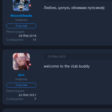
и
и
Люблю, целую, обнимаю пупсиков)
:
MoonShade
Новичок
Участник
Регистрация
28 Янв 2018
Сообщения
11
23 Июл 2022
welcome to the club buddy
Arc
Новичок
Участник
Регистрация
26 Ноя 2021
Сообщения
7