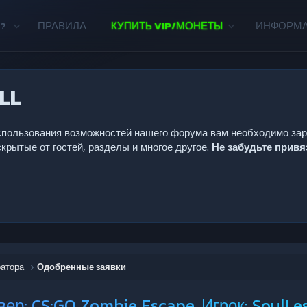
?
ПРАВИЛА
КУПИТЬ VIP/МОНЕТЫ
ИНФОРМ
LL
 использования возможностей нашего форума вам необходимо за
крытые от гостей, разделы и многое другое.
Не забудьте прив
ратора
Одобренные заявки
ер: CS:GO Zombie Escape, Игрок: SoulLe