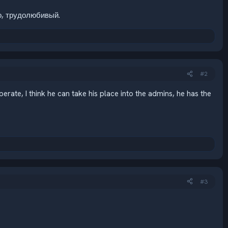
о, трудолюбивый.
#2
rate, I think he can take his place into the admins, he has the
#3