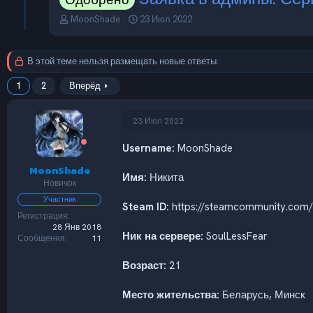
А
Д
MoonShade
23 Июл 2022
в
а
т
т
о
а
В этой теме нельзя размещать новые ответы.
р
н
т
а
1
2
Вперёд
е
ч
м
а
ы
л
23 Июл 2022
а
Username:
MoonShade
MoonShade
Имя:
Никита
Новичок
Участник
Steam ID:
https://steamcommunity.com/
Регистрация
28 Янв 2018
Ник на сервере:
SoulLessFear
Сообщения
11
Возраст:
21
Место жительства:
Беларусь, Минск