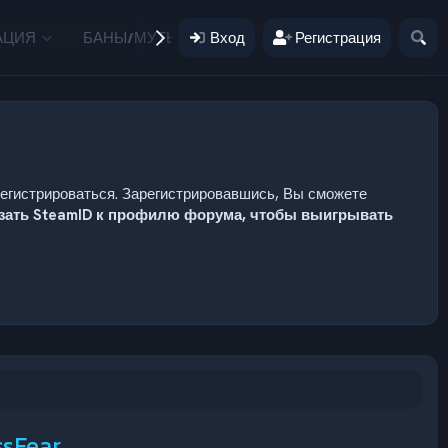
АЦИЯ
БАНЫ/МУТЫ
Вход
ПОЖЕРТВОВАНИЯ
Регистрация
ПОЛЬЗ
регистрироваться. Зарегистрировавшись, Вы сможете
язать SteamID к профилю форума, чтобы выигрывать
ssFear