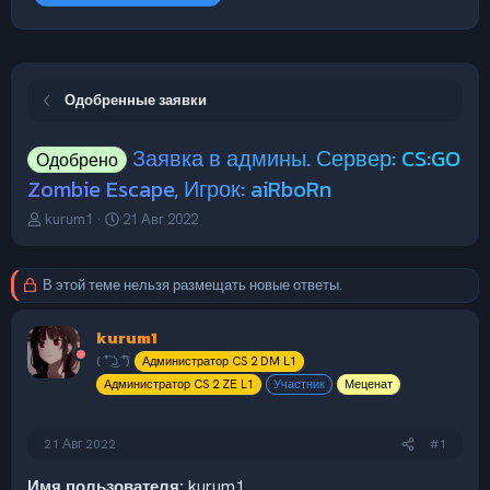
Одобренные заявки
Заявка в админы. Сервер: CS:GO
Одобрено
Zombie Escape, Игрок: aiRboRn
А
Д
kurum1
21 Авг 2022
в
а
т
т
о
а
В этой теме нельзя размещать новые ответы.
р
н
т
а
kurum1
е
ч
м
а
( ͡° ͜ʖ ͡°)
Администратор CS 2 DM L1
ы
л
Администратор CS 2 ZE L1
Участник
Меценат
а
21 Авг 2022
#1
Имя пользователя:
kurum1