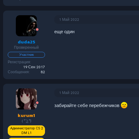
1 Май 2022
еще один
duda25
Проверенный
Участник
Регистрация
19 Сен 2017
Сообщения
82
1 Май 2022
забирайте себе перебежчиков
kurum1
( ͡° ͜ʖ ͡°)
Администратор CS 2
DM L1