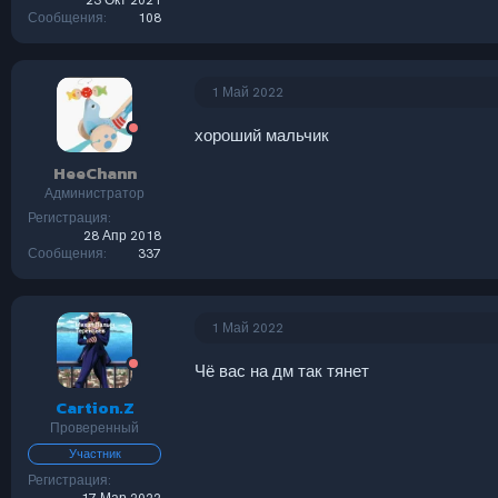
23 Окт 2021
Сообщения
108
1 Май 2022
хороший мальчик
HeeChann
Администратор
Регистрация
28 Апр 2018
Сообщения
337
1 Май 2022
Чё вас на дм так тянет
Cartion.Z
Проверенный
Участник
Регистрация