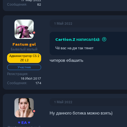
17 Мар 2022
Сообщения
82
1 Май 2022
Cartion.Z написал(а):
Fastum gel
Чё вас на дм так тянет
Бывалый малый
Администратор CS 2
читеров ебашить
ZE L2
Участник
Регистрация
18 Июл 2017
Сообщения
174
1 Май 2022
Ну данного ботика можно взять)
♥ EA ♥