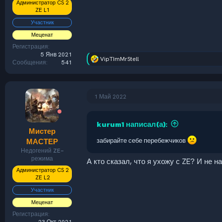
Администратор CS 2
ZE L1
Участник
Меценат
Регистрация
5 Янв 2021
VipTImMrStell
Р
Сообщения
541
е
а
к
ц
1 Май 2022
и
и
:
kurum1 написал(а):
Мистер
МАСТЕР
забирайте себе перебежчиков
Недогений ZE-
режима
А кто сказал, что я ухожу с ZE? И не 
Администратор CS 2
ZE L2
Участник
Меценат
Регистрация