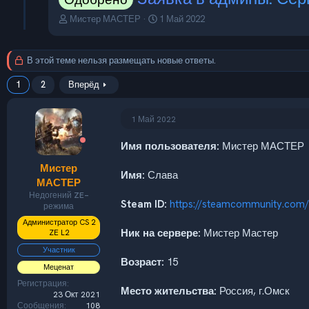
А
Д
Мистер МАСТЕР
1 Май 2022
в
а
т
т
о
а
В этой теме нельзя размещать новые ответы.
р
н
т
а
1
2
Вперёд
е
ч
м
а
ы
л
1 Май 2022
а
Имя пользователя:
Мистер МАСТЕР
Мистер
Имя:
Слава
МАСТЕР
Недогений ZE-
Steam ID:
https://steamcommunity.com/
режима
Администратор CS 2
Ник на сервере:
Мистер Мастер
ZE L2
Участник
Возраст:
15
Меценат
Регистрация
Место жительства:
Россия, г.Омск
23 Окт 2021
Сообщения
108