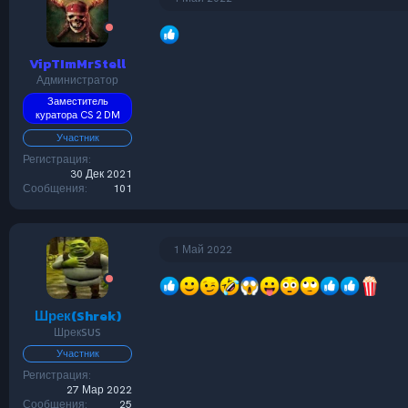
и
и
:
VipTImMrStell
Администратор
Заместитель
куратора CS 2 DM
Участник
Регистрация
30 Дек 2021
Сообщения
101
1 Май 2022
Шрек(Shrek)
ШрекSUS
Участник
Регистрация
27 Мар 2022
Сообщения
25