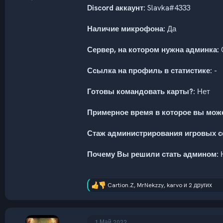
Discord аккаунт:
Slavka#4333
Наличие микрофона:
Да
Сервер, на котором нужна админка:
Ссылка на профиль в статистике:
-
Готовы командовать карты?:
Нет
Примерное время в которое вы може
Стаж администрирования игровых с
Почему Вы решили стать админом:
Н
Cartion.Z
,
MrNekzzy
,
karvo
и 2 других
Р
е
а
к
ц
1 Май 2022