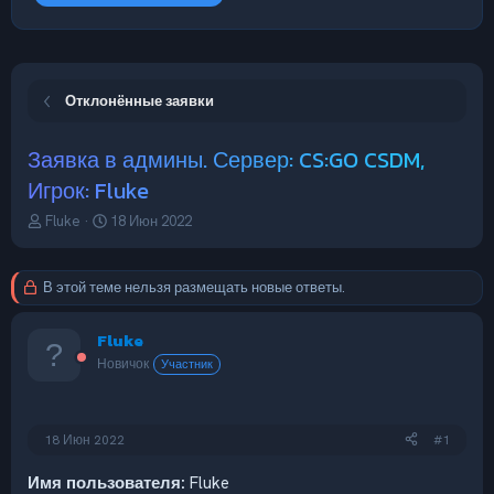
Отклонённые заявки
Заявка в админы. Сервер: CS:GO CSDM,
Игрок: Fluke
А
Д
Fluke
18 Июн 2022
в
а
т
т
о
а
В этой теме нельзя размещать новые ответы.
р
н
т
а
Fluke
е
ч
м
а
Новичок
Участник
ы
л
а
18 Июн 2022
#1
Имя пользователя:
Fluke