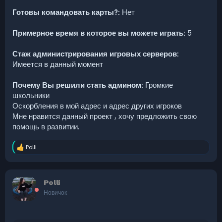
Готовы командовать карты?:
Нет
Примерное время в которое вы можете играть:
5
Стаж администрирования игровых серверов:
Имеется в данный момент
Почему Вы решили стать админом:
Громкие
школьники
Оскорбления в мой адрес и адрес других игроков
Мне нравится данный проект , хочу предложить свою
помощь в развитии.
Polli
Р
е
а
к
Polli
ц
и
Новичок
и
: