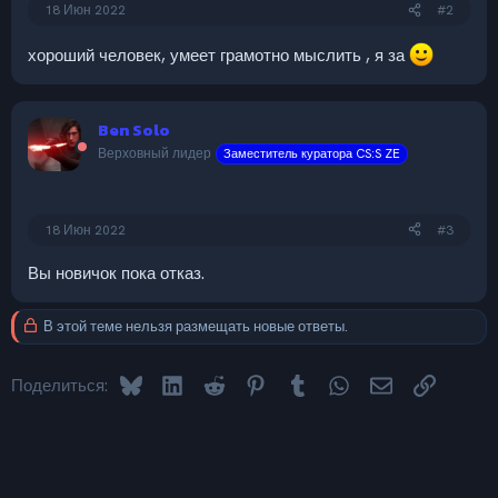
18 Июн 2022
#2
хороший человек, умеет грамотно мыслить , я за
Ben Solo
Верховный лидер
Заместитель куратора CS:S ZE
18 Июн 2022
#3
Вы новичок пока отказ.
В этой теме нельзя размещать новые ответы.
Bluesky
LinkedIn
Reddit
Pinterest
Tumblr
WhatsApp
Электронная 
Ссылка
Поделиться: