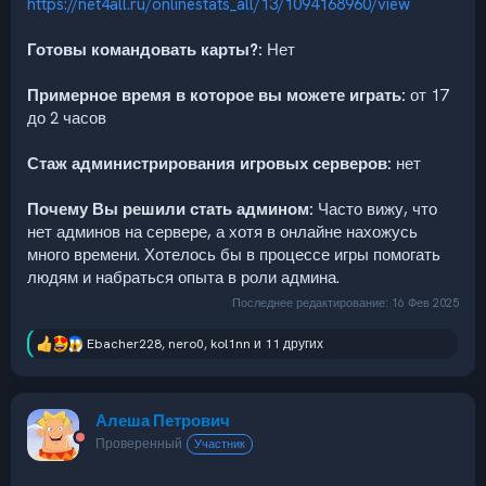
https://net4all.ru/onlinestats_all/13/1094168960/view
Готовы командовать карты?:
Нет
Примерное время в которое вы можете играть:
от 17
до 2 часов
Стаж администрирования игровых серверов:
нет
Почему Вы решили стать админом:
Часто вижу, что
нет админов на сервере, а хотя в онлайне нахожусь
много времени. Хотелось бы в процессе игры помогать
людям и набраться опыта в роли админа.
Последнее редактирование:
16 Фев 2025
Ebacher228
,
nero0
,
kol1nn
и 11 других
Р
е
а
к
Алеша Петрович
ц
и
Проверенный
Участник
и
: