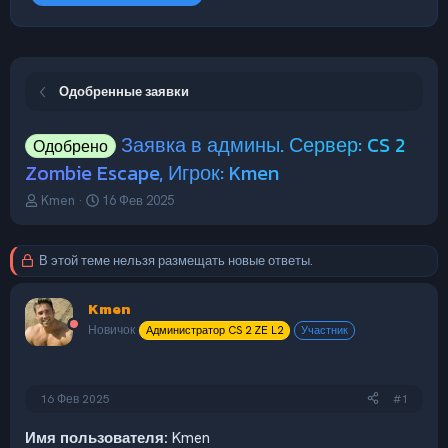
Одобренные заявки
Заявка в админы. Сервер: CS 2
Одобрено
Zombie Escape, Игрок: Kmen
А
Д
Kmen
16 Фев 2025
в
а
т
т
о
а
В этой теме нельзя размещать новые ответы.
р
н
т
а
Kmen
е
ч
м
а
Новичок
Администратор CS 2 ZE L2
Участник
ы
л
а
16 Фев 2025
#1
Имя пользователя:
Kmen