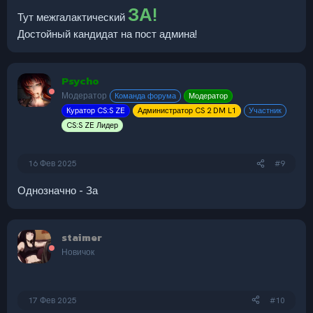
ЗА!
Тут межгалактический
Достойный кандидат на пост админа!
Psycho
Модератор
Команда форума
Модератор
Куратор CS:S ZE
Администратор CS 2 DM L1
Участник
CS:S ZE Лидер
16 Фев 2025
#9
Однозначно - За
staimer
Новичок
17 Фев 2025
#10