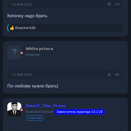
16 Фев 2025
#4
Кепочку надо брать
Ebacher228
Р
е
а
к
White prince
ц
и
Новичок
и
:
16 Фев 2025
#5
По-любому нужно брать)
Smurf_The_Provo
Бывалый малый
Заместитель куратора CS 2 ZE
Участник