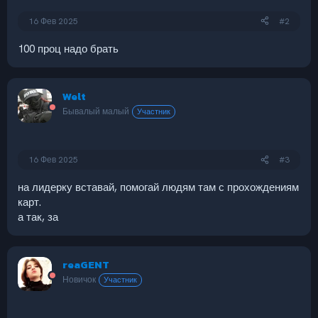
16 Фев 2025
#2
100 проц надо брать
Welt
Бывалый малый
Участник
16 Фев 2025
#3
на лидерку вставай, помогай людям там с прохождениям
карт.
а так, за
reaGENT
Новичок
Участник