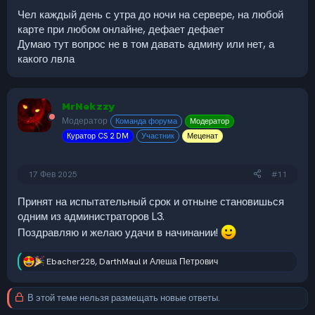
Чел каждый день с утра до ночи на сервере, на любой
карте при любом онлайне, дефает дефает
Думаю тут вопрос не в том давать админу или нет, а
какого лвла
MrNekzzy
Модератор
Команда форума
Модератор
Куратор CS 2 DM
Участник
Меценат
17 Фев 2025
#11
Принят на испытательный срок и отныне становишься
одним из администраторов L3.
Поздравляю и желаю удачи в начинании!
Ebacher228
,
DarthMaul
и
Алеша Петрович
Р
е
а
В этой теме нельзя размещать новые ответы.
к
ц