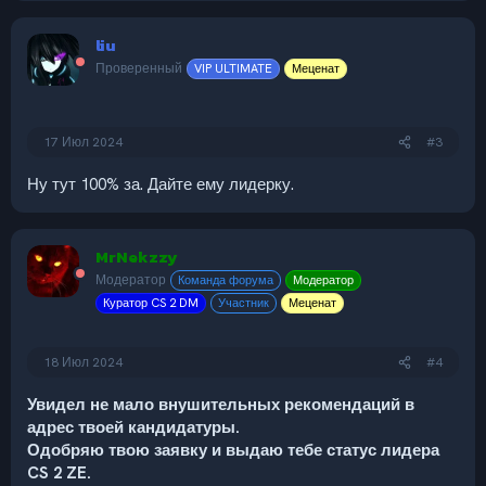
а
к
liu
ц
и
Проверенный
VIP ULTIMATE
Меценат
и
:
17 Июл 2024
#3
Ну тут 100% за. Дайте ему лидерку.
MrNekzzy
Модератор
Команда форума
Модератор
Куратор CS 2 DM
Участник
Меценат
18 Июл 2024
#4
Увидел не мало внушительных рекомендаций в
адрес твоей кандидатуры.
Одобряю твою заявку и выдаю тебе статус лидера
CS 2 ZE.