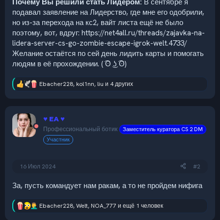
Почему Вы решили стать Лидером:
В сентябре я
подавал заявление на Лидерство, где мне его одобрили,
но из-за перехода на кс2, вайт листа ещё не было
поэтому, вот, вдруг: https://net4all.ru/threads/zajavka-na-
lidera-server-cs-go-zombie-escape-igrok-welt.4733/
Желание остаётся по сей день лидить карты и помогать
людям в её прохождении. ( ͡ʘ ͜ʖ ͡ʘ)
Ebacher228
,
kol1nn
,
liu
и 4 других
Р
е
а
к
♥ EA ♥
ц
и
Профессиональный ботик
Заместитель куратора CS 2 DM
и
Участник
:
16 Июл 2024
#2
За, пусть командует нам ракам, а то не пройдем нифига
Ebacher228
,
Welt
,
NOA_777
и ещё 1 человек
Р
е