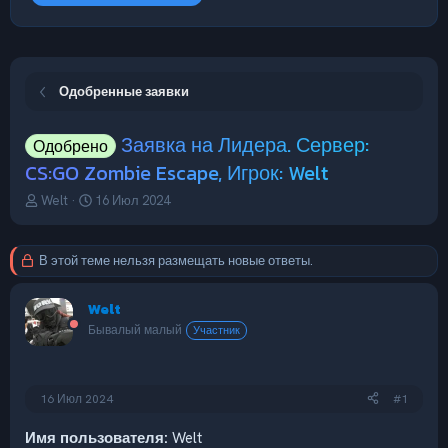
Одобренные заявки
Заявка на Лидера. Сервер:
Одобрено
CS:GO Zombie Escape, Игрок: Welt
А
Д
Welt
16 Июл 2024
в
а
т
т
о
а
В этой теме нельзя размещать новые ответы.
р
н
т
а
Welt
е
ч
м
а
Бывалый малый
Участник
ы
л
а
16 Июл 2024
#1
Имя пользователя:
Welt