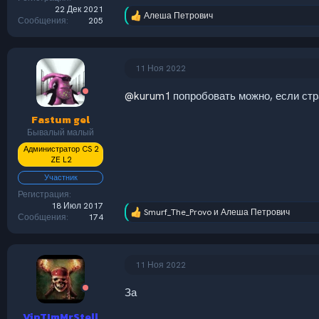
22 Дек 2021
Алеша Петрович
Р
Сообщения
205
е
а
к
ц
11 Ноя 2022
и
и
@kurum1
попробовать можно, если стр
:
Fastum gel
Бывалый малый
Администратор CS 2
ZE L2
Участник
Регистрация
18 Июл 2017
Smurf_The_Provo
и
Алеша Петрович
Р
Сообщения
174
е
а
к
ц
11 Ноя 2022
и
и
За
:
VipTImMrStell