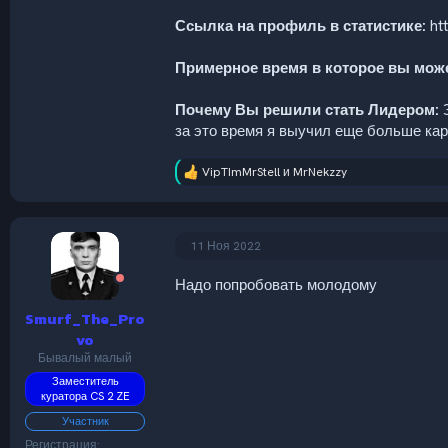
Ссылка на профиль в статистике:
htt
Примерное время в которое вы може
Почему Вы решили стать Лидером:
З
за это время я выучил еще больше кар
VipTImMrStell
и
MrNekzzy
Р
е
а
к
ц
11 Ноя 2022
и
и
Надо попробовать молодому
:
Smurf_The_Pro
vo
Бывалый малый
Заместитель
куратора CS 2 ZE
Участник
Регистрация