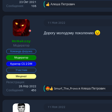
23 Окт 2021
Алеша Петрович
Р
Сообщения
108
е
а
к
ц
11 Ноя 2022
и
и
Дорогу молодому поколению
:
MrNekzzy
Модератор
Команда форума
Модератор
Куратор CS 2 DM
Участник
Меценат
Регистрация
28 Апр 2022
Smurf_The_Provo
и
Алеша Петрович
Р
Сообщения
450
е
а
к
ц
11 Ноя 2022
и