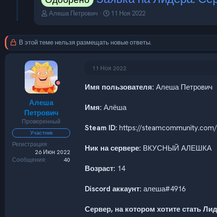
А
Д
Алеша Петрович
11 Ноя 2022
в
а
т
т
о
а
В этой теме нельзя размещать новые ответы.
р
н
т
а
е
ч
11 Ноя 2022
м
а
ы
л
Имя пользователя:
Алеша Петрович
а
Алеша
Имя:
Алёша
Петрович
Проверенный
Steam ID:
https://steamcommunity.com/
Участник
Регистрация
Ник на сервере:
ВКУСНЫЙ АЛЕШКА
26 Июн 2022
Сообщения
40
Возраст:
14
Discord аккаунт:
алеша#4916
Сервер, на котором хотите стать Ли