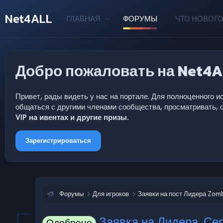
Net4ALL
ГЛАВНАЯ
ФОРУМЫ
ЧТО НОВОГО
Добро пожаловать на Net4A
Привет, рады видеть у нас на портале. Для полноценного
общаться с другими членами сообщества, просматривать, с
VIP на ивентах и другие призы.
Зарегистрироваться
Форумы
Для игроков
Заявки на пост Лидера Zom
Заявка на Лидера. С
Одобрено