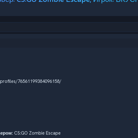
profiles/76561199384096158/
дером:
CS:GO Zombie Escape