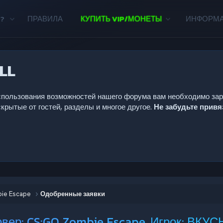
?
ПРАВИЛА
КУПИТЬ VIP/МОНЕТЫ
ИНФОРМ
LL
 использования возможностей нашего форума вам необходимо за
крытые от гостей, разделы и многое другое.
Не забудьте прив
bie Escape
Одобренные заявки
ервер: CS:GO Zombie Escape, Игрок: В