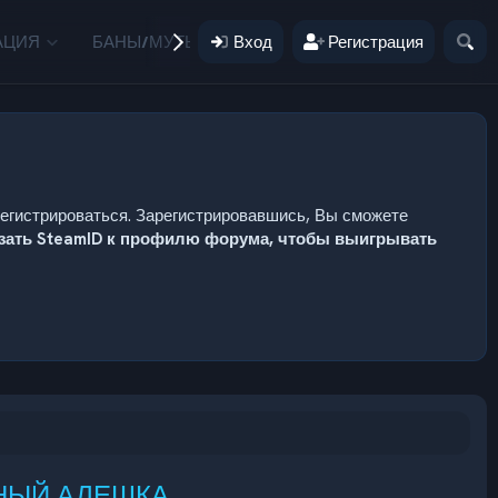
АЦИЯ
БАНЫ/МУТЫ
Вход
ПОЖЕРТВОВАНИЯ
Регистрация
ПОЛЬЗ
регистрироваться. Зарегистрировавшись, Вы сможете
язать SteamID к профилю форума, чтобы выигрывать
КУСНЫЙ АЛЕШКА