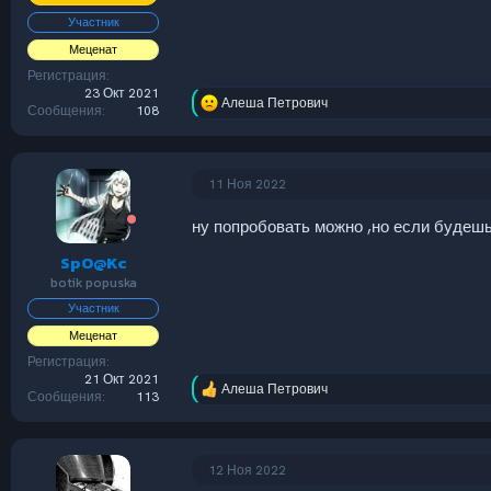
Участник
Меценат
Регистрация
23 Окт 2021
Алеша Петрович
Р
Сообщения
108
е
а
к
ц
11 Ноя 2022
и
и
ну попробовать можно ,но если будешь
:
SpO@Kc
botik popuska
Участник
Меценат
Регистрация
21 Окт 2021
Алеша Петрович
Р
Сообщения
113
е
а
к
ц
12 Ноя 2022
и