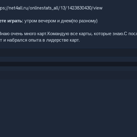
ps://net4all.ru/onlinestats_all/13/1423830430/view
те играть:
утром вечером и днем(по разному)
наю очень много карт.Командую все карты, которые знаю.С по
т и набрался опыта в лидерстве карт.