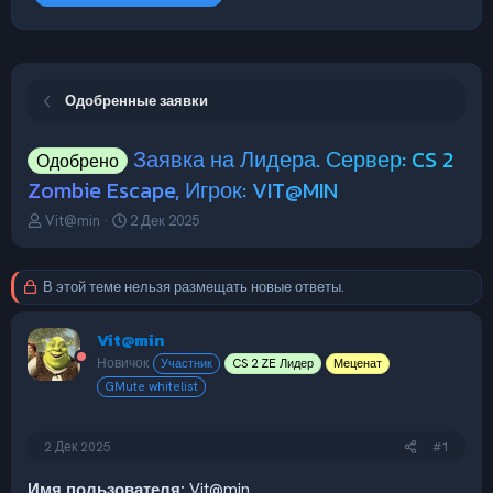
Одобренные заявки
Заявка на Лидера. Сервер: CS 2
Одобрено
Zombie Escape, Игрок: VIT@MIN
А
Д
Vit@min
2 Дек 2025
в
а
т
т
о
а
В этой теме нельзя размещать новые ответы.
р
н
т
а
Vit@min
е
ч
м
а
Новичок
Участник
CS 2 ZE Лидер
Меценат
ы
л
GMute whitelist
а
2 Дек 2025
#1
Имя пользователя:
Vit@min