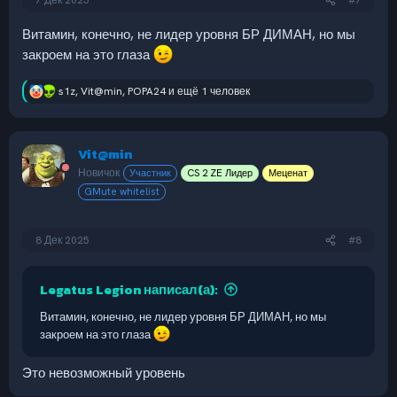
7 Дек 2025
#7
пройти карты большему числу игроков. Ну и сами игроки
тоже довольны, когда им помогают.
Витамин, конечно, не лидер уровня БР ДИМАН, но мы
закроем на это глаза
s1z
,
Vit@min
,
POPA24
и ещё 1 человек
Р
е
а
к
Vit@min
ц
и
Новичок
Участник
CS 2 ZE Лидер
Меценат
и
GMute whitelist
:
8 Дек 2025
#8
Legatus Legion написал(а):
Витамин, конечно, не лидер уровня БР ДИМАН, но мы
закроем на это глаза
Это невозможный уровень