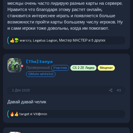
месяцы очень часто лидирую разные карты на сервере.
Нравится что благодаря этому растет онлайн,
становится интереснее играть и появляется больше
возможности пройти карты большему числу игроков. Ну
и сами игроки тоже довольны, когда им помогают.
warcry
,
Legatus Legion
,
Мистер МАСТЕР
и 5 других
Р
е
а
к
[The] Senya
ц
и
Проверенный
Участник
CS 2 ZE Лидер
Меценат
и
GMute whitelist
:
2 Дек 2025
#2
Давай давай челик
target
и
Vit@min
Р
е
а
к