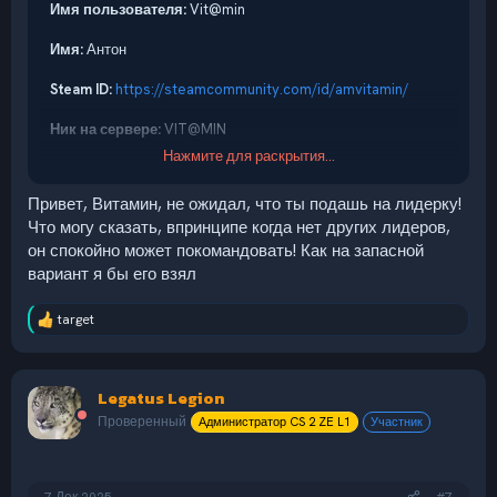
Имя пользователя:
Vit@min
Имя:
Антон
Steam ID:
https://steamcommunity.com/id/amvitamin/
Ник на сервере:
VIT@MIN
Нажмите для раскрытия...
Возраст:
27
Привет, Витамин, не ожидал, что ты подашь на лидерку!
Discord аккаунт:
web3orm
Что могу сказать, впринципе когда нет других лидеров,
он спокойно может покомандовать! Как на запасной
Сервер, на котором хотите стать Лидером:
CS 2 Zombie
Escape
вариант я бы его взял
Ссылка на профиль в статистике:
target
Р
https://net4all.ru/onlinestats_all/13/137762235/view
е
а
Примерное время в которое вы можете играть:
к
Несколько часов в день в будни и больше в выходные
Legatus Legion
ц
и
Проверенный
Администратор CS 2 ZE L1
Участник
Почему Вы решили стать Лидером:
Последние месяцы
и
очень часто лидирую разные карты на сервере. Нравится
:
что благодаря этому растет онлайн, становится
интереснее играть и появляется больше возможности