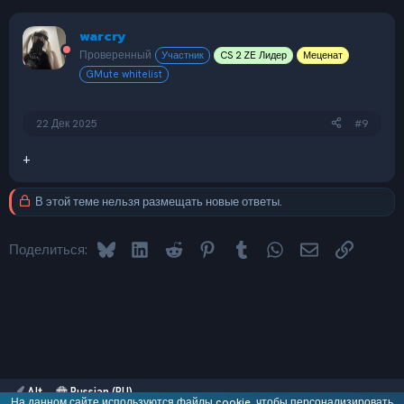
warcry
Проверенный
Участник
CS 2 ZE Лидер
Меценат
GMute whitelist
22 Дек 2025
#9
+
В этой теме нельзя размещать новые ответы.
Bluesky
LinkedIn
Reddit
Pinterest
Tumblr
WhatsApp
Электронная 
Ссылка
Поделиться:
Alt
Russian (RU)
На данном сайте используются файлы cookie, чтобы персонализировать