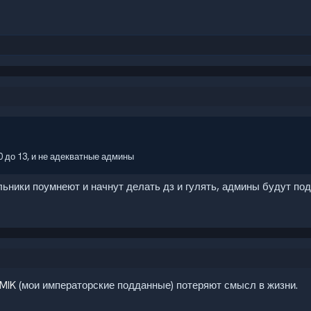
10 до 13, и не адекватные админы
ольники поумнеют и начнут делать дз и гулять, админы будут 
MIK
(мои императорские подданные) потеряют смысл в жизни.