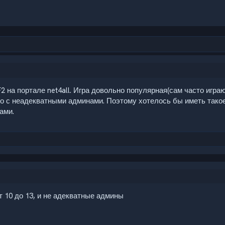
2 на портале net4all. Игра довольно популярная(сам часто игра
ибо с неадекватными админами. Поэтому хотелось бы иметь такое
ами.
от 10 до 13, и не адекватные админы