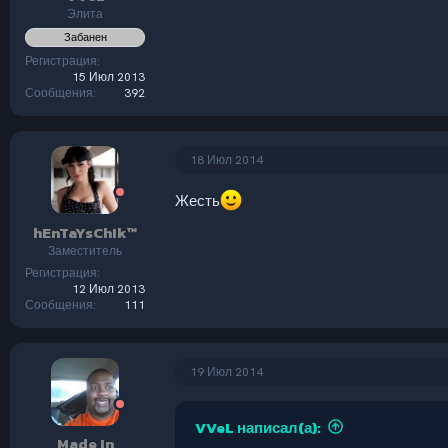
Элита
Забанен
Регистрация
15 Июл 2013
Сообщения
392
18 Июл 2014
Жесть
hEnTaYsChIk™
Заместитель
Регистрация
12 Июл 2013
Сообщения
111
19 Июл 2014
VVeL написал(а):
Made In