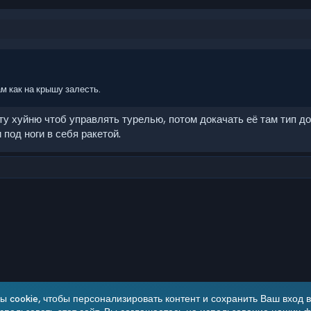
м как на крышу залесть.
ту хуйню чтоб управлять турелью, потом докачать её там тип до
под ноги в себя ракетой.
чта
 cookie, чтобы персонализировать контент и сохранить Ваш вход в 