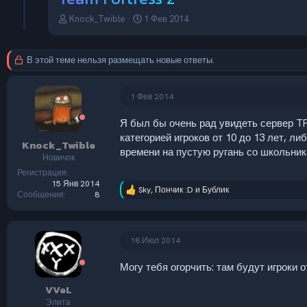
А
Д
Knock_Twible
1 Фев 2014
в
а
т
т
о
а
В этой теме нельзя размещать новые ответы.
р
н
т
а
е
ч
1 Фев 2014
м
а
ы
л
Я был бы очень рад увидеть сервер TF
а
категорией игроков от 10 до 13 лет, л
Knock_Twible
времени на пустую ругань со школьник
Новичок
Регистрация
15 Янв 2014
Sky
,
Пончик :D
и
Бублик
Р
Сообщения
8
е
а
к
ц
18 Июл 2014
и
и
Могу тебя огорчить: там будут игроки 
:
VVeL
Элита