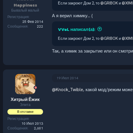
Если закроют Дом 2, то
@GRIBOK
и
@XIMI
Happiness
Бывалый малый
А я верил химику... (
Регистрация
25 Фев 2014
Сообщения
222
VVeL написал(а):
Если закроют Дом 2, то
@GRIBOK
и
@XIMI
Так, а химик за закрытие или он смотр
19 Июл 2014
@Knock_Twible
, какой мод/режим мож
Хитрый Ёжик
Элита
В отставке
Регистрация
10 Июл 2013
Сообщения
2,601