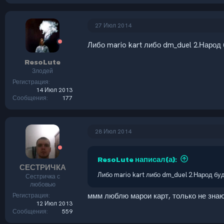
27 Июл 2014
Либо mario kart либо dm_duel 2.Народ
ResoLute
Злодей
Регистрация
14 Июл 2013
Сообщения
177
28 Июл 2014
ResoLute написал(а):
СЕСТРИЧКА
Либо mario kart либо dm_duel 2.Народ бу
Сестричка с
любовью
ммм люблю марои карт, только не знаю
Регистрация
12 Июл 2013
Сообщения
559