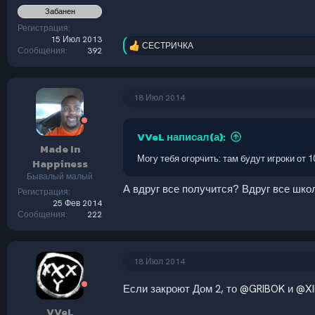
Забанен
Регистрация
15 Июл 2013
СЕСТРИЧКА
Р
Сообщения
392
е
а
к
ц
18 Июл 2014
и
и
:
VVeL написал(а):
Made In
Могу тебя огорчить: там будут игроки от 
Happiness
Бывалый малый
А вдруг все получится? Вдруг все шк
Регистрация
25 Фев 2014
Сообщения
222
18 Июл 2014
Если закроют Дом 2, то
@GRIBOK
и
@XI
VVeL