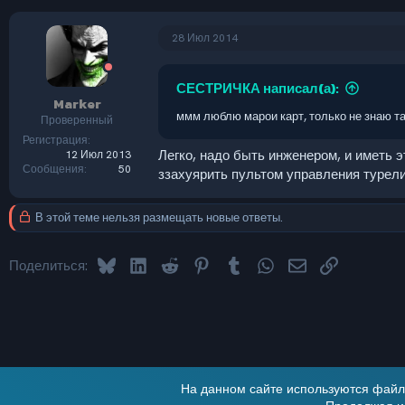
28 Июл 2014
СЕСТРИЧКА написал(а):
Marker
ммм люблю марои карт, только не знаю та
Проверенный
Регистрация
Легко, надо быть инженером, и иметь э
12 Июл 2013
Сообщения
50
ззахуярить пультом управления турели 
В этой теме нельзя размещать новые ответы.
Bluesky
LinkedIn
Reddit
Pinterest
Tumblr
WhatsApp
Электронная по
Ссылка
Поделиться:
На данном сайте используются файлы