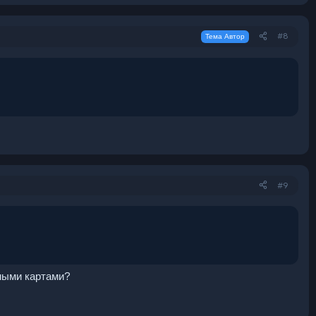
#8
Тема Автор
#9
тными картами?