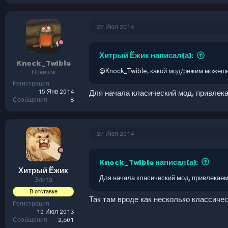
27 Июл 2014
Хитрый Ёжик написал(а):
Knock_Twible
@Knock_Twible
, какой мод/режим можеш
Новичок
Регистрация
15 Янв 2014
Для начала класический мод, привлека
Сообщения
8
27 Июл 2014
Knock_Twible написал(а):
Хитрый Ёжик
Для начала класический мод, привлекаем
Элита
В отставке
Так там вроде как несколько классиче
Регистрация
10 Июл 2013
Сообщения
2,601