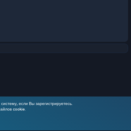
систему, если Вы зарегистрируетесь.
айлов cookie.
Условия и правила
Политика конфиденциальности
Помощь
R
S
Add-ons by TeslaCloud ☁️
S