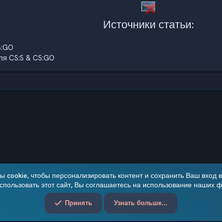
Источники статьи:
S:GO
я CS:S & CS:GO
чта
 cookie, чтобы персонализировать контент и сохранить Ваш вход в 
пользовать этот сайт, Вы соглашаетесь на использование наших ф
Обратная связь
Принять
Узнать больше...