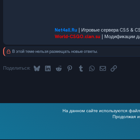
Net4all.Ru
| Игровые сервера CS:S & C
World-CSGO.clan.su
| Модификации дл
В этой теме нельзя размещать новые ответы.
Bluesky
LinkedIn
Reddit
Pinterest
Tumblr
WhatsApp
Электронная по
Ссылка
Поделиться:
На данном сайте используются файлы
Продолжая ис
Alt
Russian (RU)
®
Локализация от xenForo.Info