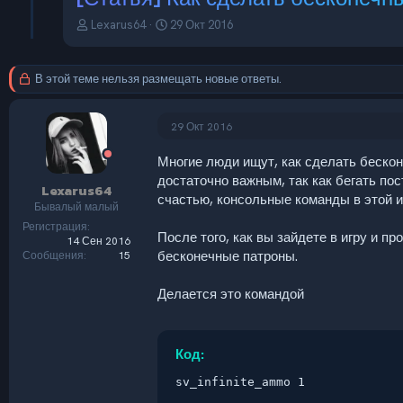
А
Д
Lexarus64
29 Окт 2016
в
а
т
т
о
а
В этой теме нельзя размещать новые ответы.
р
н
т
а
е
ч
29 Окт 2016
м
а
ы
л
Многие люди ищут, как сделать бескон
а
достаточно важным, так как бегать пос
Lexarus64
счастью, консольные команды в этой и
Бывалый малый
Регистрация
После того, как вы зайдете в игру и п
14 Сен 2016
бесконечные патроны.
Сообщения
15
Делается это командой
Код:
sv_infinite_ammo 1