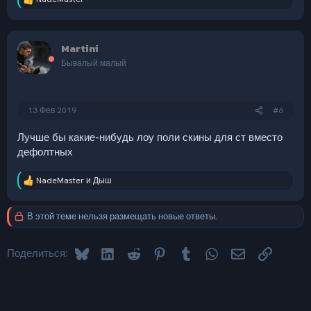
Р
е
а
к
Martini
ц
и
Бывалый малый
и
:
13 Фев 2019
#6
Лучше бы какие-нибудь лоу поли скины для ст вместо
дефолтных
NadeMaster
и
Дыш
Р
е
а
В этой теме нельзя размещать новые ответы.
к
ц
и
Bluesky
LinkedIn
Reddit
Pinterest
Tumblr
WhatsApp
Электронная 
Ссылка
и
Поделиться:
: