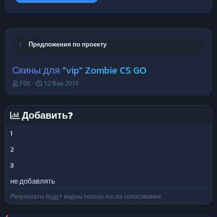
Предложения по проекту
Скины для "vip" Zombie CS GO
А
Д
F0X
12 Фев 2019
в
а
т
т
о
а
Добавить?
р
н
т
а
1
е
ч
м
а
2
ы
л
а
3
не добавлять
Результаты будут видны только после голосования.