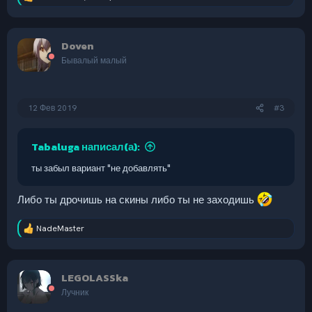
Р
е
а
к
Doven
ц
и
Бывалый малый
и
:
12 Фев 2019
#3
Tabaluga написал(а):
ты забыл вариант "не добавлять"
Либо ты дрочишь на скины либо ты не заходишь
NadeMaster
Р
е
а
к
LEGOLASSka
ц
и
Лучник
и
: