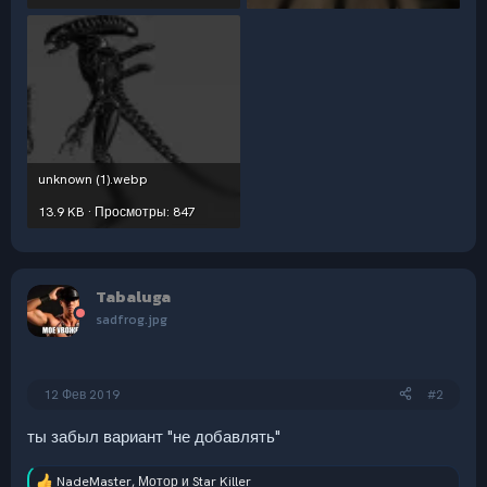
unknown (1).webp
13.9 KB · Просмотры: 847
Tabaluga
sadfrog.jpg
12 Фев 2019
#2
ты забыл вариант "не добавлять"
NadeMaster
,
Мотор
и
Star Killer