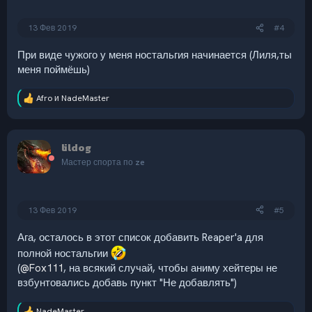
13 Фев 2019
#4
При виде чужого у меня ностальгия начинается (Лиля,ты
меня поймёшь)
Afro
и
NadeMaster
Р
е
а
к
lildog
ц
и
Мастер спорта по ze
и
:
13 Фев 2019
#5
Ага, осталось в этот список добавить Reaper'a для
полной ностальгии
(
@Fox111
, на всякий случай, чтобы аниму хейтеры не
взбунтовались добавь пункт "Не добавлять")
NadeMaster