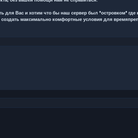
кта, без вашей помощи нам не справиться.
ь для Вас и хотим что бы наш сервер был "островком" где
я создать максимально комфортные условия для времяпреп
чта