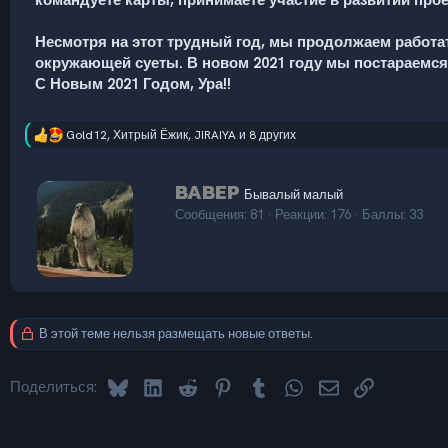
командуете карты, принимаете участие в развитии прое
Несмотря на этот трудный год, мы продолжаем работат
окружающей суеты. В новом 2021 году мы постараемс
С Новым 2021 Годом, Ура!!
Gold12
,
Хитрый Ёжик
,
JIRAIYA
и 8 других
Р
е
а
А
BABEP
к
Бывалый малый
в
ц
Сообщения
81
Реакции
176
Баллы
33
т
и
и
о
:
р
В этой теме нельзя размещать новые ответы.
Bluesky
LinkedIn
Reddit
Pinterest
Tumblr
WhatsApp
Электронная по
Ссылка
Поделиться: