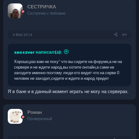
СЕСТРИЧКА
Сестричка с любовью
4 Фев 2014
#9
xaoszver написал(а):
Хорошо,раз вам не поху* что вы сидите на форуме,а не на
сервере и не ждете народ,вы хотите онлайн,а сами не
заходите именно поэтому люди кто видит что на серве 0
человек не заходит,сидите и ждите и народ придет
Я в бане и в данный момент играть не могу на серверах.
Роман
Проверенный