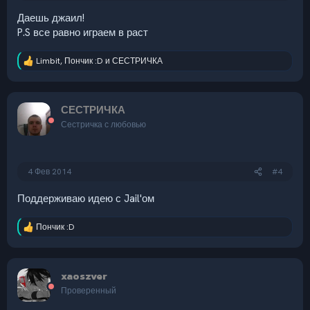
Даешь джаил!
P.S все равно играем в раст
Limbit
,
Пончик :D
и
СЕСТРИЧКА
Р
е
а
к
СЕСТРИЧКА
ц
и
Сестричка с любовью
и
:
4 Фев 2014
#4
Поддерживаю идею с Jail'ом
Пончик :D
Р
е
а
к
xaoszver
ц
и
Проверенный
и
: