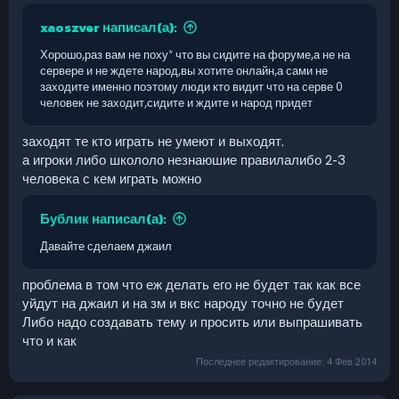
xaoszver написал(а):
Хорошо,раз вам не поху* что вы сидите на форуме,а не на
сервере и не ждете народ,вы хотите онлайн,а сами не
заходите именно поэтому люди кто видит что на серве 0
человек не заходит,сидите и ждите и народ придет
заходят те кто играть не умеют и выходят.
а игроки либо школоло незнаюшие правилалибо 2-3
человека с кем играть можно
Бублик написал(а):
Давайте сделаем джаил
проблема в том что еж делать его не будет так как все
уйдут на джаил и на зм и вкс народу точно не будет
Либо надо создавать тему и просить или выпрашивать
что и как
Последнее редактирование:
4 Фев 2014