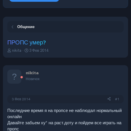
Общение
ПРОПС умер?
А
Д
nikita
3 Фев 2014
в
а
т
т
о
а
р
н
nikita
т
а
Новичок
е
ч
м
а
ы
л
а
3 Фев 2014
#1
Последние время я на пропсе не наблюдал нормальный
онлайн
Давайте забьем ху* на раст.доту и пойдем все играть на
пропс