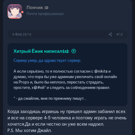
Пончик :D
Почти профессионал
4 Фев 2014
#12
Хитрый Ёжик написал(а):
Сервер умер, да здравствует сервер.
А если серьёзно, то я полностью согласен с @
nikita
и
думаю, что пора бы уже админам увеличить свой онлайн
на Props и, было бы неплохо, перестать страдать,
простите, х@#ей* и следить за соблюдением правил.
* - да смайлик, мне по прежнему пишут...
Когда заходишь играешь ну пришел админ забанил всех
и все на сервере 4-5 человека и поэтому играть не очень
хочется.Да и если честно он уже всем надоел.
P.S. Мы хотим Джайл.