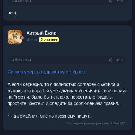
4 Фев 2014
#10
неа)
Хитрый Ёжик
Элита
В отставке
4 Фев 2014
#11
Сервер умер, да здравствует сервер.
А если серьёзно, то я полностью согласен с @
nikita
и
думаю, что пора бы уже админам увеличить свой онлайн
на Props и, было бы неплохо, перестать страдать,
простите, х@#ей* и следить за соблюдением правил.
* - да смайлик, мне по прежнему пишут...
Последнее редактирование:
4 Фев 2014