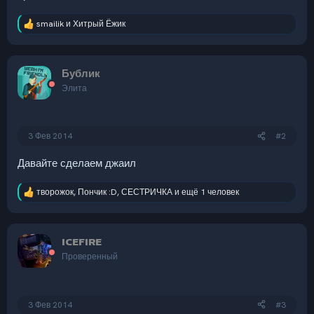
smailik
и
Хитрый Ёжик
Р
е
а
к
Бублик
ц
и
Элита
и
:
3 Фев 2014
#2
Давайте сделаем джаил
творожок
,
Пончик :D
,
СЕСТРИЧКА
и ещё 1 человек
Р
е
а
к
ICEFIRE
ц
и
Проверенный
и
:
3 Фев 2014
#3