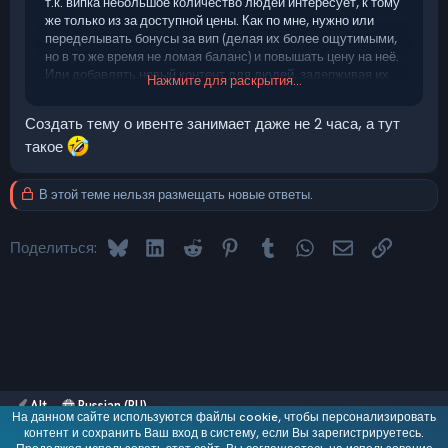
т.к. випка небольшое количество людей интересует, к тому
же только из за доступной цены. Как по мне, нужно или
переделывать бонусы за вип (делая их более ощутимыми,
но в то же время не ломая баланс) и повышать цену на неё.
Или добавлять новый контент для людей, задерживая их
Нажмите для раскрытия...
на сервере и заставляя возвращаться, и исходя из этого
задумываться о покупке привилегий. Лучше конечно же
Создать тему о ивенте занимает даже не 2 часа, а тут
сделать и то и то, что вполне реально и не требует
такое
миллионы вложений и сотни часов работы
В этой теме нельзя размещать новые ответы.
Bluesky
LinkedIn
Reddit
Pinterest
Tumblr
WhatsApp
Электронная 
Ссылка
Поделиться:
Alt
Russian (RU)
На данном сайте используются файлы cookie, чтобы персонализировать
Обратная связь
контент и сохранить Ваш вход в систему, если Вы зарегистрируетесь.
Условия и правила