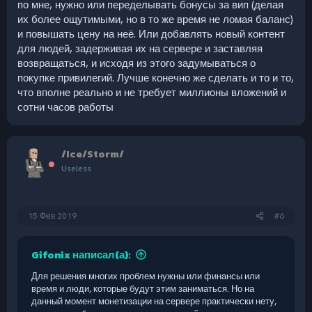
по мне, нужно или переделывать бонусы за вип (делая
партиклы, скины), некоторые функции
(выключение выстрелов, hide некоторых моделей и т.д.),
их более ощутимыми, но в то же время не ломая баланс)
включать игроку, при первом заходе на сервер. Что бы
и повышать цену на неё. Или добавлять новый контент
новые игроки не сталкивались сразу с лагами.
для людей, задерживая их на сервере и заставляя
возвращаться, и исходя из этого задумываться о
Основная проблема, с которой лично я сталкивался и когда
покупке привилегий. Лучше конечно же сделать и то и то,
начинались лаги, это наличие 30+ зомби в одном месте, с
что вполне реально и не требует миллионы вложений и
эффектом горения. Вывод: изменить или
заменить полностью партиклы огня на что то менее
сотни часов работы
затратное по ресурсам.
Это +- сырой вариант идей, если какие-нибудь из них
/Ice/Storm/
понравятся как администрации так и игрокам, можно их
доработать.
Useless
Пишите в комментарии что думаете по этому поводу.
15 Фев 2019
#6
Gifonix написал(а):
Для решения многих проблем нужны или финансы или
время и люди, которые будут этим заниматься. Но на
данный момент монетизации на сервере практически нету,