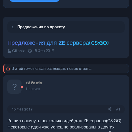
Предложения по проекту
Предложения для ZE сервера(CS:GO)
А
Д
Gifonix
15 Фев 2019
в
а
т
т
о
а
В этой теме нельзя размещать новые ответы.
р
н
т
а
Gifonix
е
ч
м
а
Новичок
ы
л
а
15 Фев 2019
#1
Решил накинуть несколько идей для ZE сервера(CS:GO).
Некоторые идеи уже успешно реализованы в других