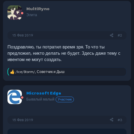
MultiRyno
Элита
15 Фев 2019
#2
Поздравляю, ты потратил время зря. То что ты
предложил, никто делать не будет. Здесь даже тему с
ивентом не могут создать.
/Ice/Storm/
,
Советчик
и
Дыш
Р
е
а
к
Microsoft Edge
ц
и
Бывалый малый
Участник
и
:
15 Фев 2019
#3