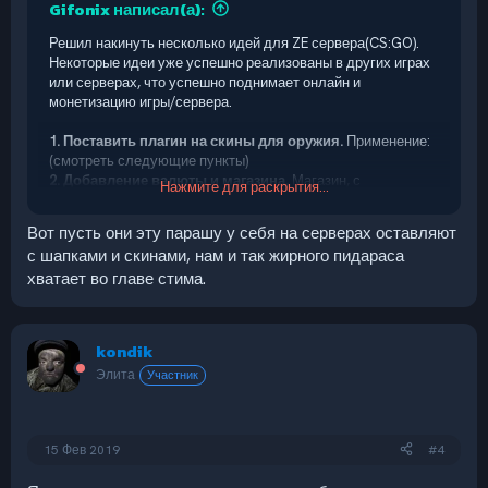
Gifonix написал(а):
Решил накинуть несколько идей для ZE сервера(CS:GO).
Некоторые идеи уже успешно реализованы в других играх
или серверах, что успешно поднимает онлайн и
монетизацию игры/сервера.
1. Поставить плагин на скины для оружия.
Применение:
(смотреть следующие пункты)
2. Добавление валюты и магазина.
Магазин, с
Нажмите для раскрытия...
меняющимся, каждую неделю асортиментом (временный
скин, эффекты, крылья, шапка, скин оружия и т.д.). \
Вот пусть они эту парашу у себя на серверах оставляют
Естественно с балансированными ценами, что бы на
с шапками и скинами, нам и так жирного пидараса
ценные вещи пришлось больше и лучше играть.
хватает во главе стима.
3. Ящики
(не путайте с обычными кейсами от вальв)
.
Ящики, купить которые можно как за внутриигровую
валюту, так и премиум кейсы, купить которые покупаются
через сайт, за реал.
kondik
Ящики содержат в себе различную модификацию
Элита
внешнего вида персонажа (временный скин, крылья, шапка,
Участник
эффекты), а так же скины на оружие, ножи, монеты.
Игрок может получать их за уровни, достижения, покупку
за внутриигровую валюту или реал(за реал, кейсы имею
15 Фев 2019
#4
больше шанс на получение ценных вещей).
4. Прогресс игроков и плагин на уровни.
В процессе