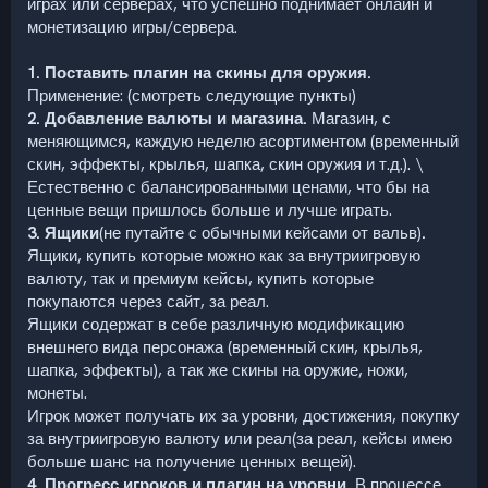
играх или серверах, что успешно поднимает онлайн и
монетизацию игры/сервера.
1. Поставить плагин на скины для оружия.
Применение: (смотреть следующие пункты)
2. Добавление валюты и магазина.
Магазин, с
меняющимся, каждую неделю асортиментом (временный
скин, эффекты, крылья, шапка, скин оружия и т.д.). \
Естественно с балансированными ценами, что бы на
ценные вещи пришлось больше и лучше играть.
3. Ящики
(не путайте с обычными кейсами от вальв)
.
Ящики, купить которые можно как за внутриигровую
валюту, так и премиум кейсы, купить которые
покупаются через сайт, за реал.
Ящики содержат в себе различную модификацию
внешнего вида персонажа (временный скин, крылья,
шапка, эффекты), а так же скины на оружие, ножи,
монеты.
Игрок может получать их за уровни, достижения, покупку
за внутриигровую валюту или реал(за реал, кейсы имею
больше шанс на получение ценных вещей).
4. Прогресс игроков и плагин на уровни.
В процессе