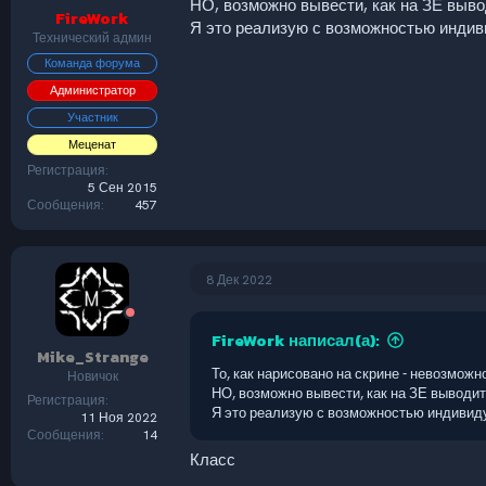
НО, возможно вывести, как на ЗЕ выво
FireWork
Я это реализую с возможностью индив
Технический админ
Команда форума
Администратор
Участник
Меценат
Регистрация
5 Сен 2015
Сообщения
457
8 Дек 2022
FireWork написал(а):
Mike_Strange
То, как нарисовано на скрине - невозможно
Новичок
НО, возможно вывести, как на ЗЕ выводит
Регистрация
Я это реализую с возможностью индивид
11 Ноя 2022
Сообщения
14
Класс