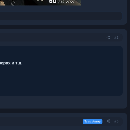
#2
рах и т.д.
#3
Тема Автор