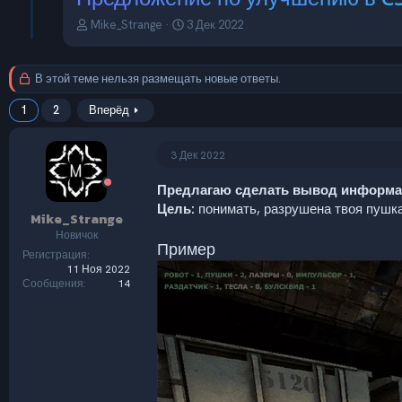
А
Д
Mike_Strange
3 Дек 2022
в
а
т
т
о
а
В этой теме нельзя размещать новые ответы.
р
н
т
а
1
2
Вперёд
е
ч
м
а
ы
л
3 Дек 2022
а
Предлагаю сделать вывод информаци
Цель:
понимать, разрушена твоя пушка/ 
Mike_Strange
Новичок
Пример
Регистрация
11 Ноя 2022
Сообщения
14