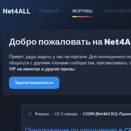
Net4ALL
ГЛАВНАЯ
ФОРУМЫ
ЧТО НОВОГО
Добро пожаловать на Net4A
Привет, рады видеть у нас на портале. Для полноценного
общаться с другими членами сообщества, просматривать, с
VIP на ивентах и другие призы.
Зарегистрироваться
Форумы
CS 2 сервера
CSDM::[Net4All.RU]~Пушки
Предложение по улучшению в C