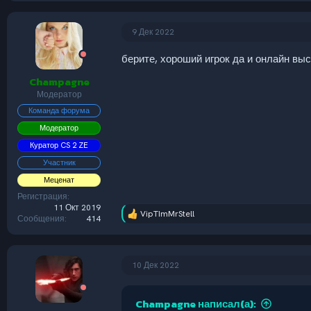
9 Дек 2022
берите, хороший игрок да и онлайн вы
Champagne
Модератор
Команда форума
Модератор
Куратор CS 2 ZE
Участник
Меценат
Регистрация
11 Окт 2019
VipTImMrStell
Р
Сообщения
414
е
а
к
ц
10 Дек 2022
и
и
:
Champagne написал(а):