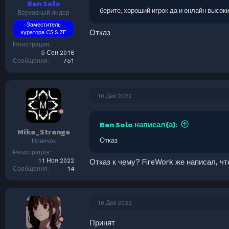
Ben Solo
берите, хороший игрок да и онлайн высок
Верховный лидер
Заместитель
Отказ
куратора CS:S ZE
Регистрация
5 Сен 2018
Сообщения
761
10 Дек 2022
Ben Solo написал(а):
Mike_Strange
Отказ
Новичок
Регистрация
11 Ноя 2022
Отказ к чему? FireWork же написал, ч
Сообщения
14
10 Дек 2022
Принят