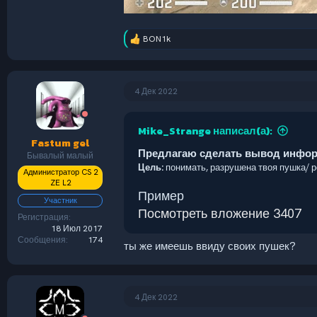
BON1k
Р
е
а
к
ц
4 Дек 2022
и
и
:
Mike_Strange написал(а):
Fastum gel
Предлагаю сделать вывод информа
Бывалый малый
Цель:
понимать, разрушена твоя пушка/ роб
Администратор CS 2
ZE L2
Пример
Участник
Посмотреть вложение 3407
Регистрация
18 Июл 2017
Сообщения
174
ты же имеешь ввиду своих пушек?
4 Дек 2022