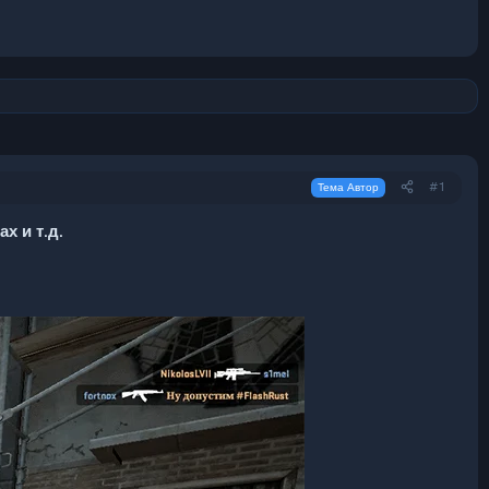
#1
Тема Автор
х и т.д.