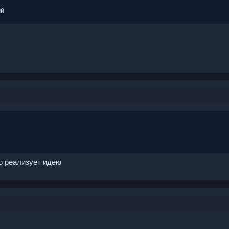
ий
то реализует идею