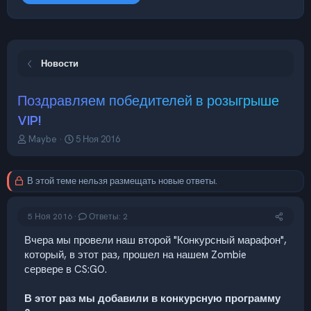
Новости
Поздравляем победителей в розыгрыше
VIP!
А
Д
Maybe
5 Ноя 2016
в
а
т
т
о
а
В этой теме нельзя размещать новые ответы.
р
н
т
а
е
ч
5 Ноя 2016
Ответы: 2
м
а
ы
л
Вчера мы провели наш второй "Конкурсный марафон",
а
который, в этот раз, прошел на нашем Zombie
сервере в CS:GO.
В этот раз мы добавили в конкурсную программу