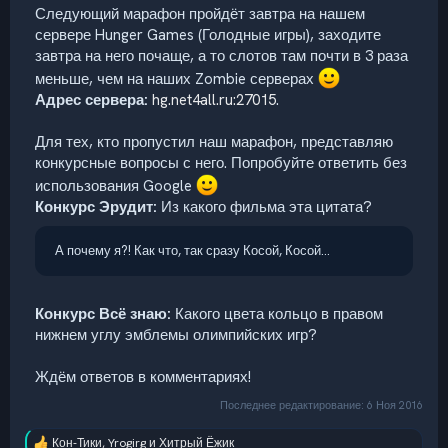
Следующий марафон пройдёт завтра на нашем
сервере Hunger Games (Голодные игры), заходите
завтра на него почаще, а то слотов там почти в 3 раза
меньше, чем на наших Zombie серверах
Адрес сервера:
hg.net4all.ru:27015
.
Для тех, кто пропустил наш марафон, представляю
конкурсные вопросы с него. Попробуйте ответить без
использования Google
Конкурс Эрудит:
Из какого фильма эта цитата?
А почему я?! Как что, так сразу Косой, Косой…
Конкурс Всё знаю:
Какого цвета кольцо в правом
нижнем углу эмблемы олимпийских игр?
Ждём ответов в комментариях!
Последнее редактирование:
6 Ноя 2016
Кон-Тики
,
Yrogirg
и
Хитрый Ёжик