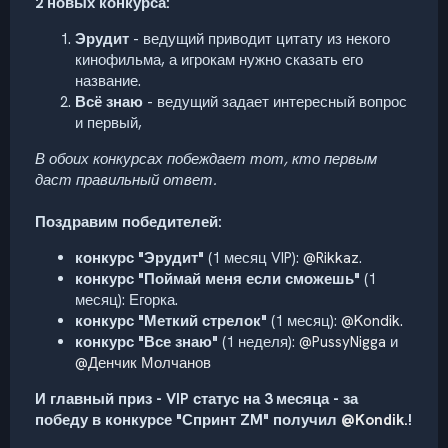
2 новых конкурса:
Эрудит
- ведущий приводит цитату из некого
кинофильма, а игрокам нужно сказать его
название.
Всё знаю
- ведущий задает интересный вопрос
и первый,
В обоих конкурсах побеждает тот, кто первым
даст правильный ответ.
Поздравим победителей:
конкурс "Эрудит"
(1 месяц VIP):
@Rikkaz
.
конкурс "Поймай меня если сможешь"
(1
месяц): Егорка.
конкурс "Меткий стрелок"
(1 месяц):
@Kondik.
конкурс "Все знаю"
(1 неделя):
@PussyNigga
и
@Денчик Молчанов
И главный приз - VIP статус на 3 месяца - за
победу в конкурсе "Спринт ZM" получил
@Kondik.
!