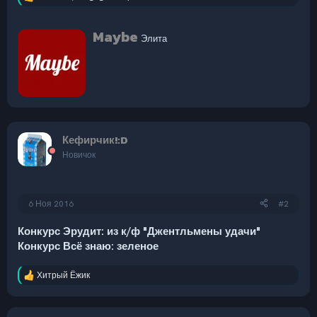
Р
е
а
А
Maybe
к
Элита
в
ц
т
и
и
о
:
р
Кефирчик!:D
Новичок
6 Ноя 2016
#2
Конкурс Эрудит: из к/ф "Джентльмены удачи"
Конкурс Всё знаю: зеленое
Хитрый Ёжик
Р
е
а
к