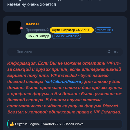
негеве ну очень хочется
nero0
Проверенный
Администратор CS 2 ZE L1
Участник
CS 2 ZE Лидер
GMute whitelist
11 Янв 2026
#2
Информация: Если Вы не можете оплатить VIP из-
за санкций и других причин, есть альтернативный
вариант получить VIP Extended - буст нашего
дискорд сервера (
net4all.ru/discord
). Для этого у Вас
должны быть привязаны стим и дискорд аккаунты
к профилю форума и Вы должны быть участником
дискорд сервера. В данном случае система
автоматически выдаст группу на форума Discord
Booster, у которой одинаковые права с VIP Extended.
Legatus Legion
,
Ebacher228
и
Shock Wave
Р