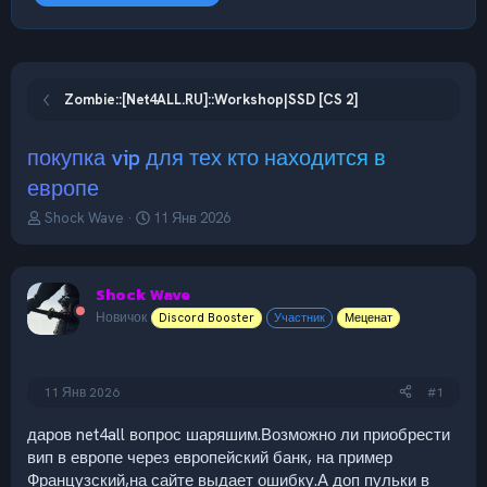
Zombie::[Net4ALL.RU]::Workshop|SSD [CS 2]
покупка vip для тех кто находится в
европе
А
Д
Shock Wave
11 Янв 2026
в
а
т
т
о
а
Shock Wave
р
н
т
а
Новичок
Discord Booster
Участник
Меценат
е
ч
м
а
ы
л
11 Янв 2026
#1
а
даров net4all вопрос шаряшим.Возможно ли приобрести
вип в европе через европейский банк, на пример
Французский,на сайте выдает ошибку.А доп пульки в