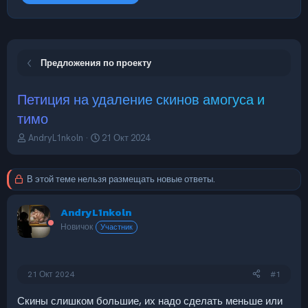
Предложения по проекту
Петиция на удаление скинов амогуса и
тимо
А
Д
AndryL1nkoln
21 Окт 2024
в
а
т
т
о
а
В этой теме нельзя размещать новые ответы.
р
н
т
а
AndryL1nkoln
е
ч
м
а
Новичок
Участник
ы
л
а
21 Окт 2024
#1
Скины слишком большие, их надо сделать меньше или