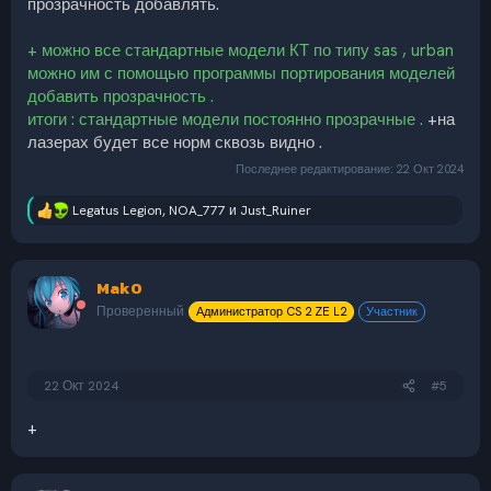
прозрачность добавлять.
+ можно все стандартные модели КТ по типу sas , urban
можно им с помощью программы портирования моделей
добавить прозрачность .
итоги : стандартные модели постоянно прозрачные .
+на
лазерах будет все норм сквозь видно .
Последнее редактирование:
22 Окт 2024
Legatus Legion
,
NOA_777
и
Just_Ruiner
Р
е
а
к
Mak0
ц
и
Проверенный
Администратор CS 2 ZE L2
Участник
и
:
22 Окт 2024
#5
+