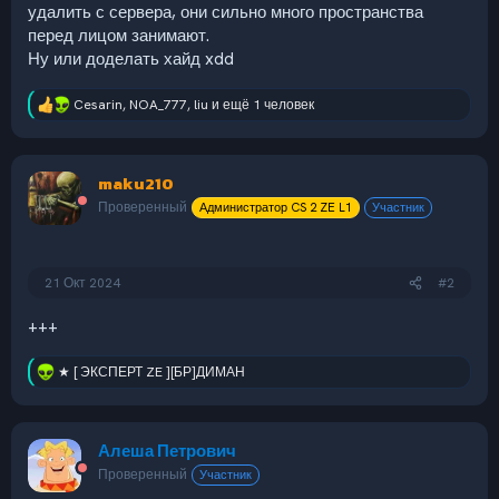
удалить с сервера, они сильно много пространства
перед лицом занимают.
Ну или доделать хайд xdd
Cesarin
,
NOA_777
,
liu
и ещё 1 человек
Р
е
а
к
maku210
ц
и
Проверенный
Администратор CS 2 ZE L1
Участник
и
:
21 Окт 2024
#2
+++
★ [ ЭКСПЕРТ ZE ][БР]ДИМАН
Р
е
а
к
Алеша Петрович
ц
и
Проверенный
Участник
и