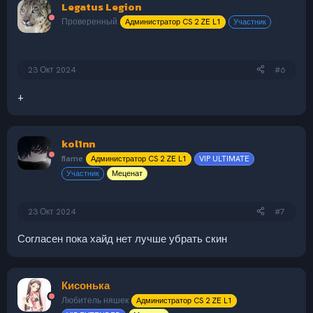
Legatus Legion
Проверенный
Администратор CS 2 ZE L1
Участник
23 Окт 2024
#6
+
kol1nn
flame
Администратор CS 2 ZE L1
VIP ULTIMATE
Участник
Меценат
23 Окт 2024
#7
Согласен пока хайд нет лучше убрать скин
Кисонька
Любитель няшек
Администратор CS 2 ZE L1