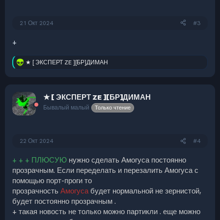
:
21 Окт 2024
#3
+
★ [ ЭКСПЕРТ ZE ][БР]ДИМАН
Р
е
а
к
★ [ ЭКСПЕРТ ZE ][БР]ДИМАН
ц
и
Бывалый малый
Только чтение
и
:
22 Окт 2024
#4
+ + + ПЛЮСУЮ
нужно сделать Амогуса постоянно
прозрачным. Если переделать и перезалить Амогуса с
помощью порт-проги то
прозрачность
Амогуса
будет нормальной не зернистой,
будет постоянно прозрачным .
+ такая новость не только можно партикли . еще можно