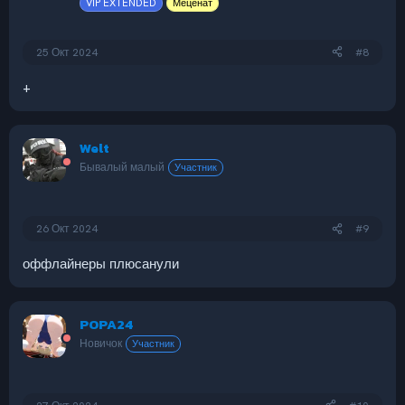
VIP EXTENDED
Меценат
25 Окт 2024
#8
+
Welt
Бывалый малый
Участник
26 Окт 2024
#9
оффлайнеры плюсанули
POPA24
Новичок
Участник