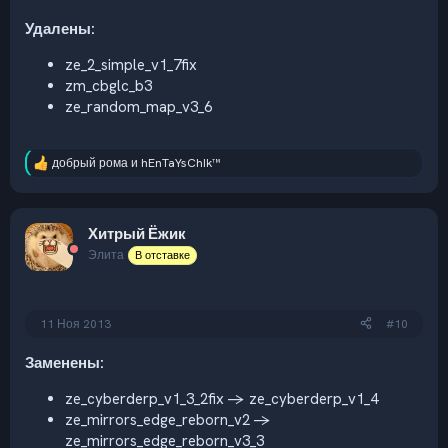
Удалены:
ze_2_simple_v1_7fix
zm_cbglc_b3
ze_random_map_v3_6
добрый рома
и
hEnTaYsChIk™
Р
е
а
к
Хитрый Ёжик
ц
и
Элита
В отставке
и
:
11 Ноя 2013
#10
Заменены:
ze_cyberderp_v1_3_2fix -> ze_cyberderp_v1_4
ze_mirrors_edge_reborn_v2 ->
ze_mirrors_edge_reborn_v3_3