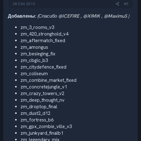
28 Сен 2013
#5
Добавлены:
(Спасибо @
ICEFIRE
, @
XIMIK
, @
MaximuS
)
zm_3_rooms_v3
zm_420_stronghold_v4
zm_aftermatch_fixed
zm_amongus
zm_besieging_fix
zm_cbglc_b3
zm_citydefence_fixed
zm_coliseum
zm_combine_market_fixed
zm_concretejungle_v1
zm_crazy_towers_v2
zm_deep_thought_nv
zm_droptop_final
zm_dust2_d12
zm_fortress_b6
zm_gpx_zombie_ville_v3
zm_junkyard_finalb1
zm_legendary_mix