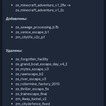
ze_minecraft_adventure_v1_2fix ->
ze_minecraft_adventure_v1_2c
Добавлены:
ze_sewage_processing_b7b
ze_venice_escape_b1
zm_citylife_v2c_pf
Удалены:
ze_forgotten_facility
ze_grand_boat_escape_day_v4_2
ze_mytex_escape_v3
ze_rawnscape_b2
ze_river_escape_v3
ze_rollermine_factory_2010
ze_thriller_escape_fix
ze_trainescape_final
zm_4way_tunnel_v2
zm_citydefence_fixed