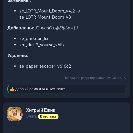
Заменены:
ze_LOTR_Mount_Doom_v4_2 ->
ze_LOTR_Mount_Doom_v3
Добавлены:
(Спасибо @
StyLe =\
)
ze_parkour_fix
zm_dust2_sourse_v6fix
Удалены:
ze_paper_escaper_v6_6c2
Последнее редактирование:
28 Сен 2013
добрый рома
и
hEnTaYsChIk™
Р
е
а
к
Хитрый Ёжик
ц
и
Элита
В отставке
и
: