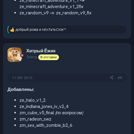
ze_minecraft_adventure_v1_1 ->
ze_minecraft_adventure_v1_2fix
ze_random_v9 -> ze_random_v9_fix
добрый рома
и
hEnTaYsChIk™
Р
е
а
к
Хитрый Ёжик
ц
и
Элита
В отставке
и
:
11 Окт 2013
#8
Добавлены:
ze_halo_v1_2
ze_indiana_jones_iv_v2_4
zm_cube_v5_final
(по вопросом)
zm_radeon_swz
zm_sex_with_zombie_b2_6