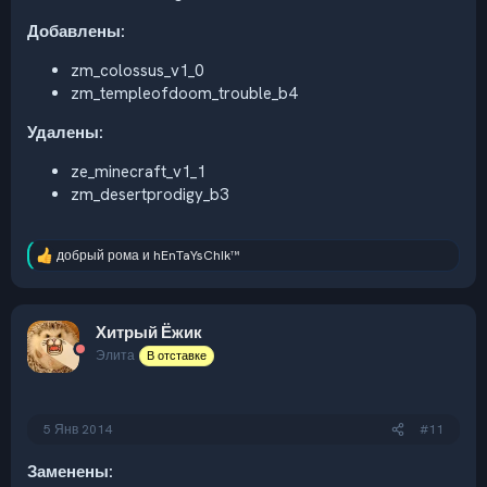
Добавлены:
zm_colossus_v1_0
zm_templeofdoom_trouble_b4
Удалены:
ze_minecraft_v1_1
zm_desertprodigy_b3
добрый рома
и
hEnTaYsChIk™
Р
е
а
к
Хитрый Ёжик
ц
и
Элита
В отставке
и
:
5 Янв 2014
#11
Заменены: