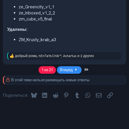
ze_Greencity_v1_1
ze_inboxed_v1_2_2
zm_cube_v5_final
Удалены:
ZM_Krusty_krab_a3
добрый рома
,
hEnTaYsChIk™
,
Astartus
и 2 других
Р
е
а
Last
1 из 21
Вперёд
к
ц
В этой теме нельзя размещать новые ответы.
и
и
:
Bluesky
LinkedIn
Reddit
Pinterest
Tumblr
WhatsApp
Электронная 
Ссылка
Поделиться: