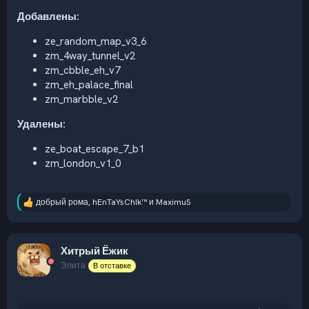
Добавлены:
ze_random_map_v3_6
zm_4way_tunnel_v2
zm_cbble_eh_v7
zm_eh_palace_final
zm_marbble_v2
Удалены:
ze_boat_escape_7_b1
zm_london_v1_0
добрый рома
,
hEnTaYsChIk™
и
MaximuS
Р
е
а
к
Хитрый Ёжик
ц
и
Элита
В отставке
и
: