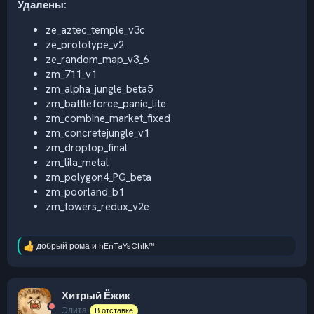
Удалены:
ze_aztec_temple_v3c
ze_prototype_v2
ze_random_map_v3_6
zm_711_v1
zm_alpha_jungle_beta5
zm_battleforce_panic_lite
zm_combine_market_fixed
zm_concretejungle_v1
zm_droptop_final
zm_lila_metal
zm_polygon4_PG_beta
zm_poorland_b1
zm_towers_redux_v2e
добрый рома
и
hEnTaYsChIk™
Р
е
а
к
Хитрый Ёжик
ц
и
Элита
В отставке