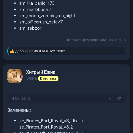
zm_lila_panic_173
zm_marbble_v2
zm_moon_zombie_run_night
zm_officerush_betav7
zm_zebzor
Последнее редактирование:
4 Окт 2013
добрый рома
и
hEnTaYsChIk™
Р
е
а
к
Хитрый Ёжик
ц
и
Элита
В отставке
и
:
4 Окт 2013
#7
Заменены:
ze_Pirates_Port_Royal_v3_1fix ->
ze_Pirates_Port_Royal_v3_2