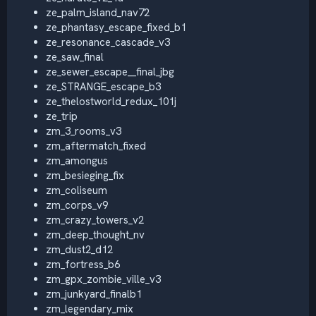
ze_palm_island_nav72
ze_phantasy_escape_fixed_b1
ze_resonance_cascade_v3
ze_saw_final
ze_sewer_escape__final_jbg
ze_STRANGE_escape_b3
ze_thelostworld_redux_101j
ze_trip
zm_3_rooms_v3
zm_aftermatch_fixed
zm_amongus
zm_besieging_fix
zm_coliseum
zm_corps_v9
zm_crazy_towers_v2
zm_deep_thought_nv
zm_dust2_d12
zm_fortress_b6
zm_gpx_zombie_ville_v3
zm_junkyard_finalb1
zm_legendary_mix