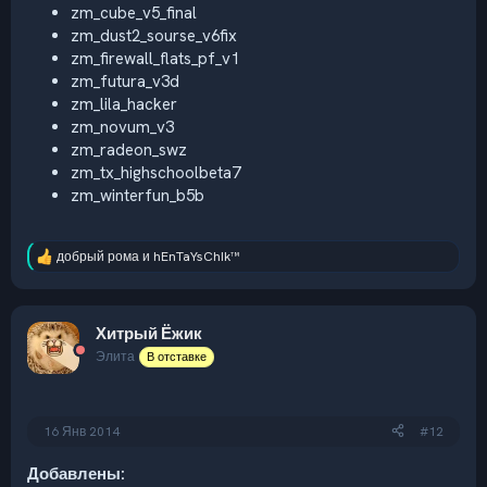
zm_cube_v5_final
zm_dust2_sourse_v6fix
zm_firewall_flats_pf_v1
zm_futura_v3d
zm_lila_hacker
zm_novum_v3
zm_radeon_swz
zm_tx_highschoolbeta7
zm_winterfun_b5b
добрый рома
и
hEnTaYsChIk™
Р
е
а
к
Хитрый Ёжик
ц
и
Элита
В отставке
и
:
16 Янв 2014
#12
Добавлены: