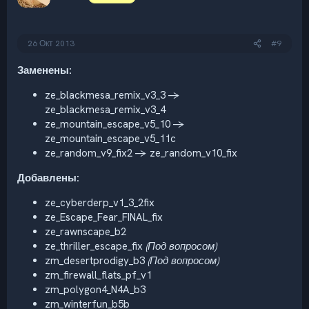
и
:
26 Окт 2013
#9
Заменены:
ze_blackmesa_remix_v3_3 ->
ze_blackmesa_remix_v3_4
ze_mountain_escape_v5_10 ->
ze_mountain_escape_v5_11c
ze_random_v9_fix2 -> ze_random_v10_fix
Добавлены:
ze_cyberderp_v1_3_2fix
ze_Escape_Fear_FINAL_fix
ze_rawnscape_b2
ze_thriller_escape_fix
(Под вопросом)
zm_desertprodigy_b3
(Под вопросом)
zm_firewall_flats_pf_v1
zm_polygon4_N4A_b3
zm_winterfun_b5b