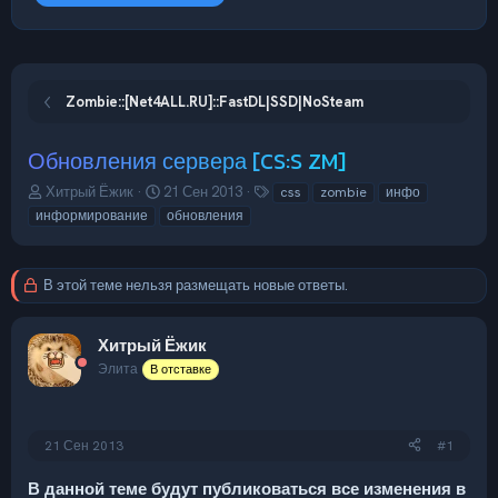
Zombie::[Net4ALL.RU]::FastDL|SSD|NoSteam
Обновления сервера [CS:S ZM]
А
Д
Т
Хитрый Ёжик
21 Сен 2013
css
zombie
инфо
в
а
е
информирование
обновления
т
т
г
о
а
и
р
н
В этой теме нельзя размещать новые ответы.
т
а
е
ч
м
а
Хитрый Ёжик
ы
л
Элита
В отставке
а
21 Сен 2013
#1
В данной теме будут публиковаться все изменения в