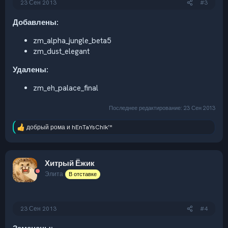
23 Сен 2013
#3
Добавлены:
zm_alpha_jungle_beta5
zm_dust_elegant
Удалены:
zm_eh_palace_final
Последнее редактирование:
23 Сен 2013
добрый рома
и
hEnTaYsChIk™
Р
е
а
к
Хитрый Ёжик
ц
и
Элита
В отставке
и
:
23 Сен 2013
#4