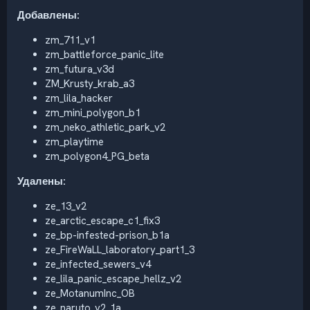
Добавлены:
zm_711_v1
zm_battleforce_panic_lite
zm_futura_v3d
ZM_Krusty_krab_a3
zm_lila_hacker
zm_mini_polygon_b1
zm_neko_athletic_park_v2
zm_playtime
zm_polygon4_PG_beta
Удалены:
ze_13_v2
ze_arctic_escape_c1_fix3
ze_bp-infested-prison_b1a
ze_FireWaLL_laboratory_part1_3
ze_infected_sewers_v4
ze_lila_panic_escape_hellz_v2
ze_MotanumInc_OB
ze_naruto_v2_1a