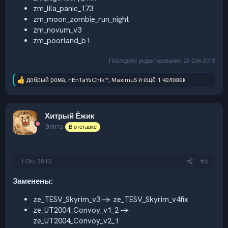
zm_lila_panic_173
zm_moon_zombie_run_night
zm_novum_v3
zm_poorland_b1
Последнее редактирование:
28 Сен 2013
добрый рома
,
hEnTaYsChIk™
,
MaximuS
и ещё 1 человек
Р
е
а
к
Хитрый Ёжик
ц
и
Элита
В отставке
и
:
1 Окт 2013
#6
Заменены:
ze_TESV_Skyrim_v3 -> ze_TESV_Skyrim_v4fix
ze_UT2004_Convoy_v1_2 ->
ze_UT2004_Convoy_v2_1