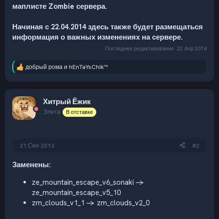
маплисте Zombie сервера.
Начиная с 22.04.2014 здесь также будет размещаться
информация о важных изменениях на сервере.
Последнее редактирование:
22 Апр 2014
добрый рома
и
hEnTaYsChIk™
Р
е
а
к
Хитрый Ёжик
ц
и
Элита
В отставке
и
:
21 Сен 2013
#2
Заменены:
ze_mountain_escape_v6_sonaki ->
ze_mountain_escape_v5_10
zm_clouds_v1_1 -> zm_clouds_v2_0