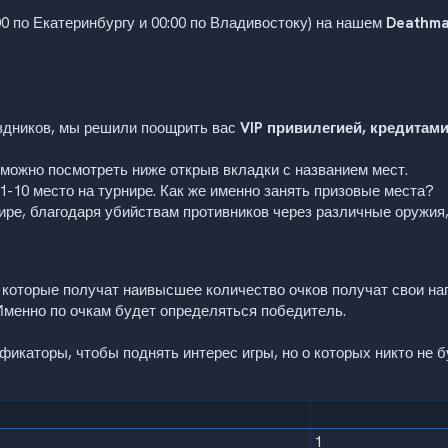
00 по Екатеринбургу и 00:00 по Владивостоку) на нашем
Deathma
аздников, мы решили поощрить вас
VIP привилегией, кредитам
 можно посмотреть ниже открыв вкладки с названием мест.
1-10 место на турнире. Как же именно занять призовые места?
ре, благодаря убийствам противников через различные оружия,
и, которые получат наивысшее количество очков получат свои на
 Именно по очкам будет определяться победитель.
каторы, чтобы поднять интерес игры, но о которых никто не бу
1