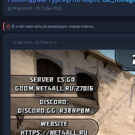
А
Д
MrIgromeN
15 Дек 2022
в
а
т
т
о
а
В этой теме нельзя размещать новые ответы.
р
н
т
а
е
ч
15 Дек 2022
Ответы: 9
м
а
ы
л
а