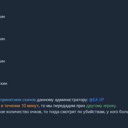
кин
кин
кин
Скин
 принятием скинов
данному администратору:
@EA UP
в течении 10 минут
, то мы передадим приз
другому игроку.
ое количество очков, то тогда смотрят по убийствам, у кого бол