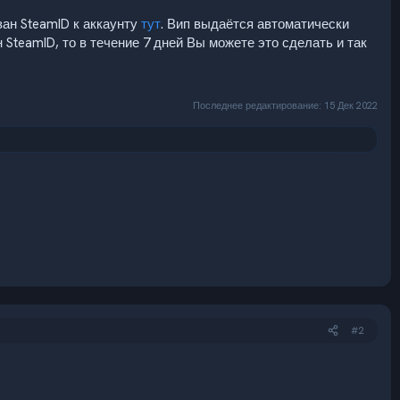
ан SteamID к аккаунту
тут
. Вип выдаётся автоматически
SteamID, то в течение 7 дней Вы можете это сделать и так
Последнее редактирование:
15 Дек 2022
#2