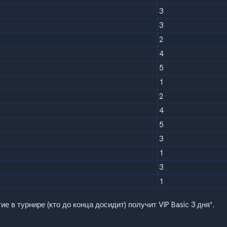
3
3
2
4
5
1
2
4
5
3
1
3
1
е в турнире (кто до конца досидит) получит VIP Basic 3 дня*.