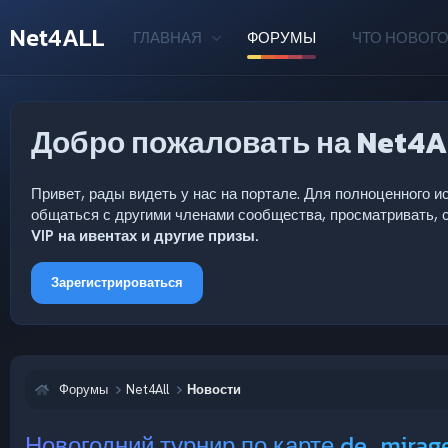
Net4ALL
ГЛАВНАЯ
ФОРУМЫ
ЧТО НОВОГО
Добро пожаловать на Net4A
Привет, рады видеть у нас на портале. Для полноценного
общаться с другими членами сообщества, просматривать, с
VIP на ивентах и другие призы.
Зарегистрироваться
Форумы
Net4All
Новости
Новогодний турнир по карте de_mirage