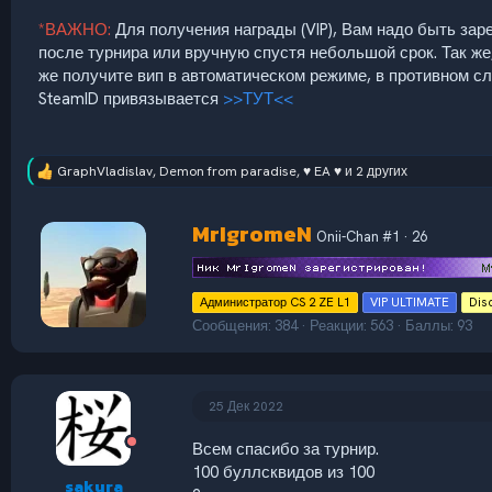
*ВАЖНО:
Для получения награды (VIP), Вам надо быть за
после турнира или вручную спустя небольшой срок. Так же,
же получите вип в автоматическом режиме, в противном сл
SteamID привязывается
>>ТУТ<<
GraphVladislav
,
Demon from paradise
,
♥ EA ♥
и 2 других
Р
е
а
А
MrIgromeN
к
Onii-Chan #1
·
26
в
ц
т
и
и
о
:
Администратор CS 2 ZE L1
VIP ULTIMATE
Dis
р
Сообщения
384
Реакции
563
Баллы
93
25 Дек 2022
Всем спасибо за турнир.
100 буллсквидов из 100
sakura