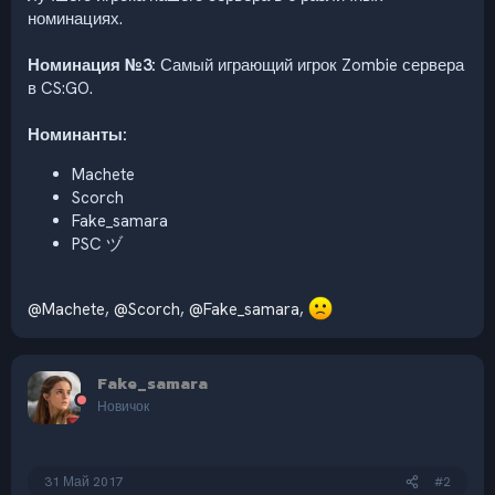
номинациях.
Номинация №3:
Самый играющий игрок Zombie сервера
в CS:GO.
Номинанты:
Machete
Scorch
Fake_samara
PSC ヅ
@Machete
,
@Scorch
,
@Fake_samara
,
Fake_samara
Новичок
31 Май 2017
#2