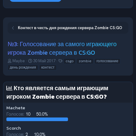
Контест в честь дня рождения сервера Zombie CS:GO
№3: Голосование за самого играющего
игрока Zombie сервера в CS:GO
А
Д
Т
Maybe
30 Май 2017
csgo
zombie
голосование
в
а
е
день рождения
контест
т
т
г
о
а
и
р
н
Кто является самым играющим
т
а
е
ч
игроком Zombie сервера в CS:GO?
м
а
ы
л
Machete
а
Голосов:
10
50.0%
Scorch
Голосов:
2
10.0%