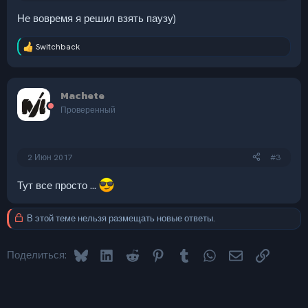
Не вовремя я решил взять паузу)
Switchback
Р
е
а
к
Machete
ц
и
Проверенный
и
:
2 Июн 2017
#3
Тут все просто ...
В этой теме нельзя размещать новые ответы.
Bluesky
LinkedIn
Reddit
Pinterest
Tumblr
WhatsApp
Электронная 
Ссылка
Поделиться: