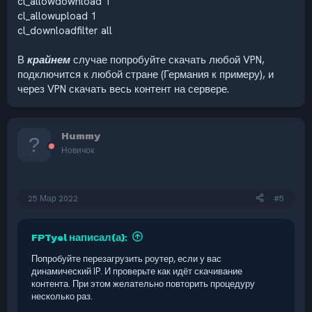
cl_allowdownload 1
cl_allowupload 1
cl_downloadfilter all
В
крайнем
случае попробуйте скачать любой VPN,
подключится к любой стране (Германия к примеру), и
через VPN скачать весь контент на сервере.
Hummy
Новичок
25 Мар 2022
#5
FPTyel написал(а):
Попробуйте перезагрузить роутер, если у вас
динамический IP. И проверьте как идёт скачивание
контента. При этом желательно повторить процедуру
несколько раз.