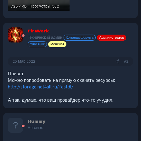
728.7 KB · Просмотры: 352
FireWork
Технический админ
Команда форума
Администратор
Участник
Меценат
25 Мар 2022
#2
Привет.
Можно попробовать на прямую скачать ресурсы:
http://storage.net4all.ru/fastdl/
А так, думаю, что ваш провайдер что-то учудил.
Hummy
Новичок