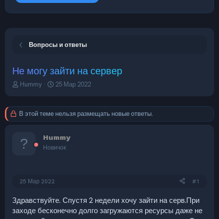
Вопросы и ответы
Не могу зайти на сервер
А
Д
Hummy
25 Мар 2022
в
а
т
т
о
а
В этой теме нельзя размещать новые ответы.
р
н
т
а
Hummy
е
ч
м
а
Новичок
ы
л
а
25 Мар 2022
#1
Здравствуйте. Спустя 2 недели хочу зайти на серв.При
заходе бесконечно долго загружаются ресурсы даже не