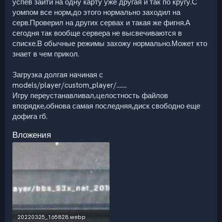
успев зайти на одну карту уже другая и так по кругу.С
уомпом все норм,до этого нормально заходил на
серв.Проверил на других сервах и такая же фигня.А
сегодня так вообще сервера не высвечиваются в
списке.В обычные режимы захожу нормально.Может кто
знает в чем прикол.
Загрузка долгая начиная с
models/player/custom_player/.......
Игру переустанавливал,целостность файлов
впорядке,обнова самая последняя,диск свободно еще
дофига гб.
Вложения
20220325_165828.webp