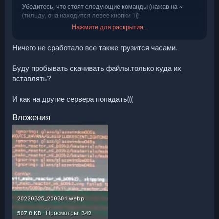
Убедитесь, что стоят следующие команды (нажав на ~
(тильду, она находится левее кнопки 1)):
Нажмите для раскрытия...
cl_allowdownload 1
cl_allowupload 1
Ничего не сработало все также грузится часами.
cl_downloadfilter all
Буду пробывать скачивать файлы.только куда их
В
крайнем
случае попробуйте скачать любой VPN,
подключится к любой стране (Германия к примеру), и через
вставлять?
VPN скачать весь контент на сервере.
И как на другие сервера попадать(((
Вложения
20220325_200301.webp
507.8 KB · Просмотры: 342