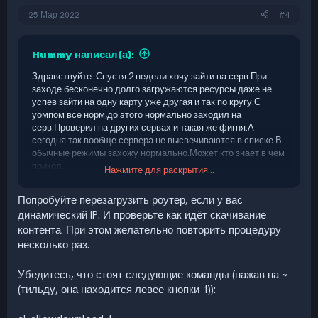
25 Мар 2022
#4
Hummy написал(а):
Здравствуйте. Спустя 2 недели хочу зайти на серв.При
заходе бесконечно долго загружаются ресурсы даже не
успев зайти на одну карту уже другая и так по кругу.С
уомпом все норм,до этого нормально заходил на
серв.Проверил на других сервах и такая же фигня.А
сегодня так вообще сервера не высвечиваются в списке.В
обычные режимы захожу нормально.Может кто знает в чем
прикол.
Нажмите для раскрытия...
Загрузка долгая начиная с
Попробуйте перезагрузить роутер, если у вас
models/player/custom_player/.......
динамический IP. И проверьте как идёт скачивание
Игру переустанавливал,целостность файлов
контента. При этом желательно повторить процедуру
впорядке,обнова самая последняя,диск свободно еще
дофига гб.
несколько раз.
Убедитесь, что стоят следующие команды (нажав на ~
(тильду, она находится левее кнопки 1)):