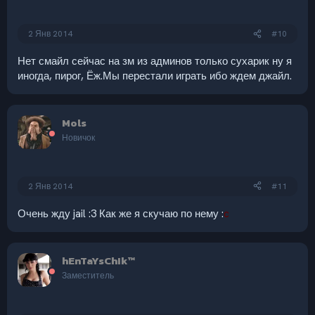
2 Янв 2014
#10
Нет смайл сейчас на зм из админов только сухарик ну я
иногда, пирог, Ёж.Мы перестали играть ибо ждем джайл.
Mols
Новичок
2 Янв 2014
#11
Очень жду jail :3 Как же я скучаю по нему :
c
hEnTaYsChIk™
Заместитель