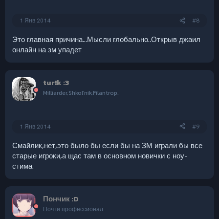
1 Янв 2014
#8
Это главная причина...Мысли глобально..Открыв джаил
онлайн на зм упадет
tur!k :3
Milliarder,Shkol'nik,Filantrop.
1 Янв 2014
#9
Смайлик,нет,это было бы если бы на ЗМ играли бы все
старые игроки,а щас там в основном новички с ноу-
стима.
Пончик :D
Почти профессионал