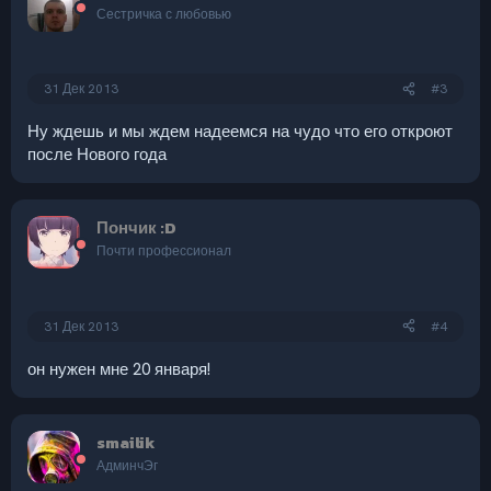
Сестричка с любовью
31 Дек 2013
#3
Ну ждешь и мы ждем надеемся на чудо что его откроют
после Нового года
Пончик :D
Почти профессионал
31 Дек 2013
#4
он нужен мне 20 января!
smailik
АдминчЭг