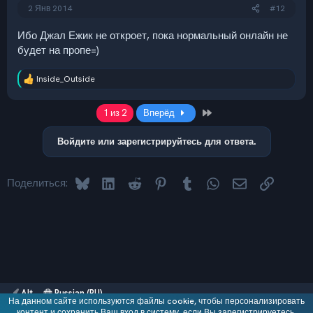
2 Янв 2014
#12
Ибо Джал Ежик не откроет, пока нормальный онлайн не
будет на пропе=)
Inside_Outside
Р
е
а
Last
1 из 2
Вперёд
к
ц
и
Войдите или зарегистрируйтесь для ответа.
и
:
Bluesky
LinkedIn
Reddit
Pinterest
Tumblr
WhatsApp
Электронная 
Ссылка
Поделиться:
Alt
Russian (RU)
На данном сайте используются файлы cookie, чтобы персонализировать
Обратная связь
контент и сохранить Ваш вход в систему, если Вы зарегистрируетесь.
Условия и правила