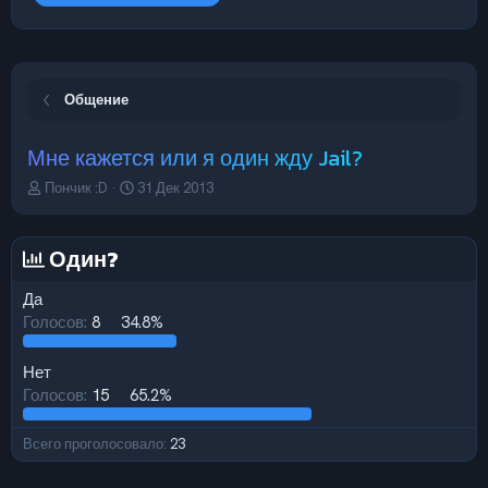
Общение
Мне кажется или я один жду Jail?
А
Д
Пончик :D
31 Дек 2013
в
а
т
т
о
а
Один?
р
н
т
а
Да
е
ч
Голосов:
8
34.8%
м
а
ы
л
а
Нет
Голосов:
15
65.2%
Всего проголосовало
23