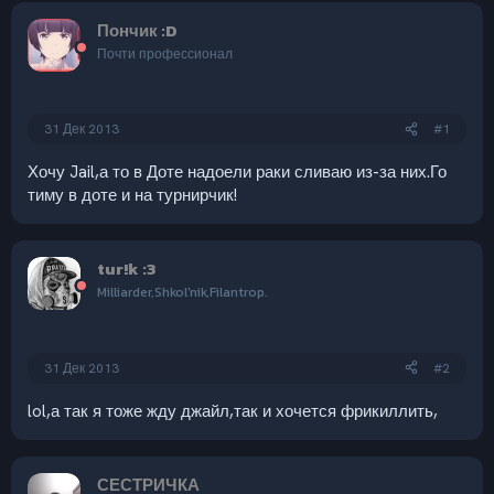
Пончик :D
Почти профессионал
31 Дек 2013
#1
Хочу Jail,а то в Доте надоели раки сливаю из-за них.Го
тиму в доте и на турнирчик!
tur!k :3
Milliarder,Shkol'nik,Filantrop.
31 Дек 2013
#2
lol,а так я тоже жду джайл,так и хочется фрикиллить,
СЕСТРИЧКА