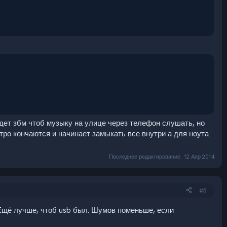
удет збм чтоб музыку на улице через телефон слушать, но
тро кончаются и начинает замыкать все внутри а для ноута
Последнее редактирование:
12 Апр 2014
#5
м. Ещё лучше, чтоб usb был. Шумов поменьше, если