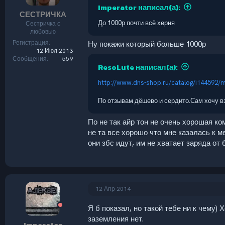
Imperator написал(а):
СЕСТРИЧКА
До 1000р почти всё херня
Сестричка с
любовью
Регистрация
Ну покажи который больше 1000р
12 Июл 2013
Сообщения
559
ResoLute написал(а):
http://www.dns-shop.ru/catalog/i144592/m
По отзывам дёшево и сердито.Сам хочу вз
По не так айр тон не очень хорошая к
не та все хорошо что мне казалась к м
они збс идут, им не хватает заряда от 
12 Апр 2014
Я б показал, но такой тебе ни к чему)
заземления нет.
Imperator