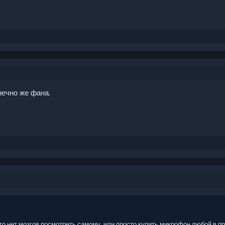
нечно же фана.
то нет мозгов посмотреть самому, или просто купить микрофон любой в п