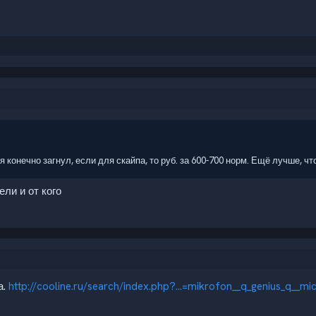
я я конечно загнул, если для скайпа, то руб. за 600-700 норм. Ещё лучше,
ли и от кого
а.
http://cooline.ru/search/index.php?...=mikrofon__q_genius_q__mi