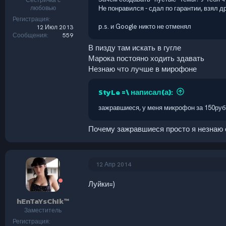
Сестричка с
любовью
Не понравился - сдал по гарантии, взял д
Регистрация
p.s. и Google никто не отменял
12 Июл 2013
Сообщения
559
В пизду там искать в гугле
Марока постояно ходить здавать
Незнаю что лучше в мирофоне
StyLe =\ написал(а):
зажравшиеся, у меня микрофон за 150руб
Почему зажравшиеся просто я незнаю 
12 Апр 2014
Луйки=)
hEnTaYsChIk™
Заместитель
Регистрация