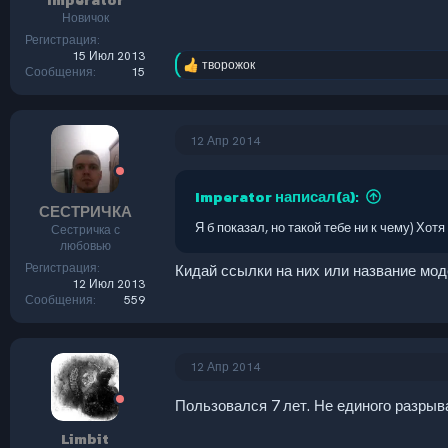
Новичок
Регистрация
15 Июл 2013
творожок
Р
Сообщения
15
е
а
к
ц
12 Апр 2014
и
и
:
Imperator написал(а):
СЕСТРИЧКА
Я б показал, но такой тебе ни к чему) Хот
Сестричка с
любовью
Регистрация
Кидай ссылки на них или название моде
12 Июл 2013
Сообщения
559
12 Апр 2014
Пользовался 7 лет. Не единого разрыв
Limbit