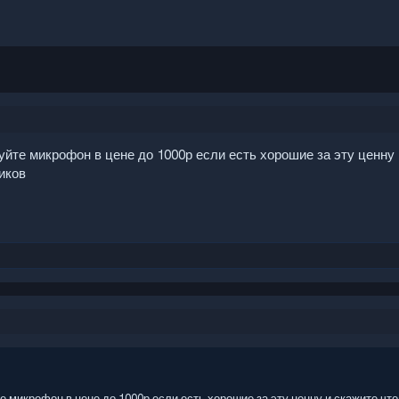
туйте микрофон в цене до 1000р если есть хорошие за эту ценну
иков
те микрофон в цене до 1000р если есть хорошие за эту ценну и скажите чт