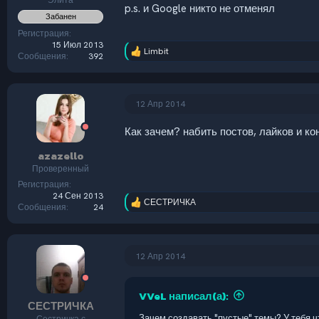
Элита
p.s. и Google никто не отменял
Забанен
Регистрация
15 Июл 2013
Limbit
Р
Сообщения
392
е
а
к
ц
12 Апр 2014
и
и
Как зачем? набить постов, лайков и ко
:
azazello
Проверенный
Регистрация
24 Сен 2013
СЕСТРИЧКА
Р
Сообщения
24
е
а
к
ц
12 Апр 2014
и
и
:
VVeL написал(а):
СЕСТРИЧКА
Зачем создавать "пустые" темы? У тебя ч