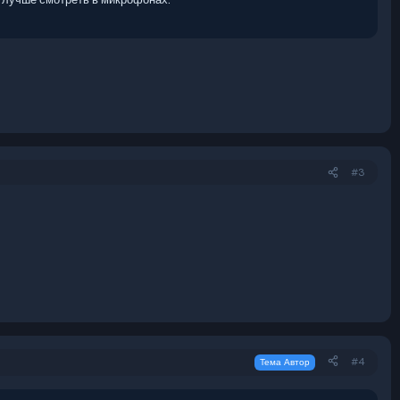
#3
#4
Тема Автор