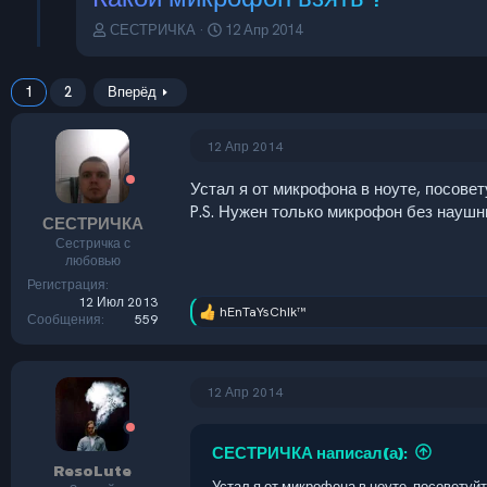
А
Д
СЕСТРИЧКА
12 Апр 2014
в
а
т
т
о
а
1
2
Вперёд
р
н
т
а
е
ч
12 Апр 2014
м
а
ы
л
Устал я от микрофона в ноуте, посове
а
P.S. Нужен только микрофон без наушн
СЕСТРИЧКА
Сестричка с
любовью
Регистрация
12 Июл 2013
hEnTaYsChIk™
Р
Сообщения
559
е
а
к
ц
12 Апр 2014
и
и
:
СЕСТРИЧКА написал(а):
ResoLute
Устал я от микрофона в ноуте, посоветуй