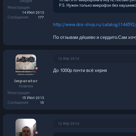
Злодей
P.S. Нужен только микрофон без наушник
Регистрация
14 Июл 2013
Сообщения
177
http://www.dns-shop.ru/catalog/i144592
По отзывам дёшево и сердито.Сам хочу
12 Апр 2014
До 1000р почти всё херня
Imperator
Новичок
Регистрация
15 Июл 2013
Сообщения
15
12 Апр 2014