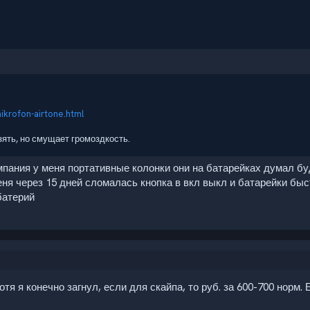
ikrofon-airtone.html
ять, но смущает громоздкость.
омпания у меня портативные колонки они на батарейках думал б
еня через 15 дней сломалась кнопка в вкл выкл и батарейки быс
батерий
 Хотя я конечно загнул, если для скайпа, то руб. за 600-700 нор