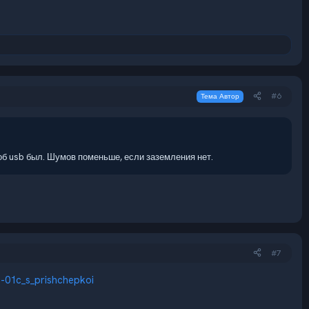
#6
Тема Автор
 чтоб usb был. Шумов поменьше, если заземления нет.
#7
c-01c_s_prishchepkoi