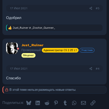
17 Июл 2021
#3
Одобрил
Just_Ruiner
и
_Doctor_Gunner_
Р
е
а
к
Just_Ruiner
ц
и
Проверенный
Администратор CS 2 ZE L1
Участник
и
Меценат
:
17 Июл 2021
#4
Спасибо
В этой теме нельзя размещать новые ответы.
Bluesky
LinkedIn
Reddit
Pinterest
Tumblr
WhatsApp
Электронная 
Ссылка
Поделиться: