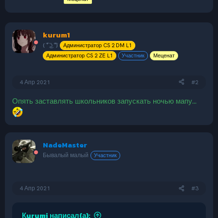
kurum1
( ͡° ͜ʖ ͡°)
Администратор CS 2 DM L1
Администратор CS 2 ZE L1
Участник
Меценат
4 Апр 2021
#2
Опять заставлять школьников запускать ночью мапу...
NadeMaster
Бывалый малый
Участник
4 Апр 2021
#3
Кurumi написал(а):