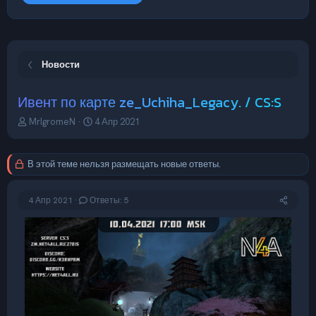
Новости
Ивент по карте ze_Uchiha_Legacy. / CS:S
А
Д
MrIgromeN
4 Апр 2021
в
а
т
т
о
а
В этой теме нельзя размещать новые ответы.
р
н
т
а
е
ч
4 Апр 2021
Ответы: 5
м
а
ы
л
а