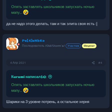
Опять заставлять школьников запускать ночью
мапу...
да не надо этого делать, там и так элита своя есть :|
Pe[4]eNbKo
Последователь /Old/Storm`a/
Участник
Меценат
4 Апр 2021
#4
Кurumi написал(а):
Опять заставлять школьников запускать ночью
мапу...
Шарики на 3 уровне потрень, а остальное херня