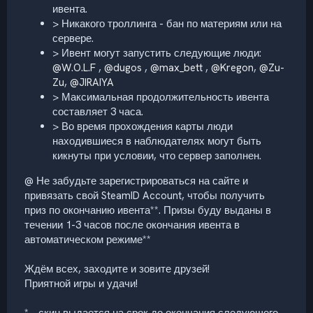
ивента.
> Никакого троллинга - бан по материям или на
сервере.
> Ивент могут запустить следующие люди:
@W.O.L.F
,
@dugos
,
@max_bett
,
@Kregon
,
@Zu-
Zu
,
@JIRAIYA
> Максимальная продолжительность ивента
составляет 3 часа.
> Во время прохождения карты люди
находившиеся в наблюдателях могут быть
кикнуты при условии, что сервер заполнен.
@ Не забудьте зарегистрироваться на сайте и
привязать свой SteamID Account, чтобы получить
приз по окончанию ивента**. Призы буду выданы в
течении 1-3 часов после окончания ивента в
автоматическом режиме**
Ждём всех, заходите и зовите друзей!
Приятной игры и удачи!
* - скин выдается на срок до окончания следующего