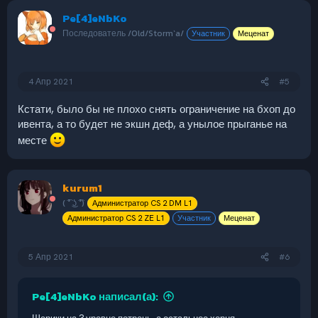
Pe[4]eNbKo
Последователь /Old/Storm`a/
Участник
Меценат
4 Апр 2021
#5
Кстати, было бы не плохо снять ограничение на бхоп до
ивента, а то будет не экшн деф, а унылое прыганье на
месте
kurum1
( ͡° ͜ʖ ͡°)
Администратор CS 2 DM L1
Администратор CS 2 ZE L1
Участник
Меценат
5 Апр 2021
#6
Pe[4]eNbKo написал(а):