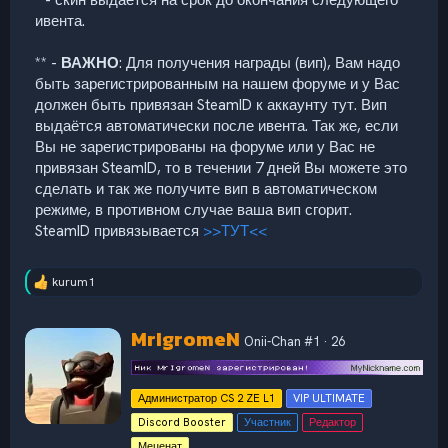
ивента.
** -
ВАЖНО
: Для получения награды (вип), Вам надо
быть зарегистрированным на нашем форуме и у Вас
должен быть привязан SteamID к аккаунту тут. Вип
выдаётся автоматически после ивента. Так же, если
Вы не зарегистрированы на форуме или у Вас не
привязан SteamID, то в течении 7 дней Вы можете это
сделать и так же получите вип в автоматическом
режиме, в противном случае ваша вип сгорит.
SteamID привязывается
>>ТУТ<<
kurum1
Р
е
а
А
MrIgromeN
к
Onii-Chan #1
·
26
в
ц
т
и
и
о
Администратор CS 2 ZE L1
VIP ULTIMATE
:
р
Discord Booster
Участник
Редактор
Меценат