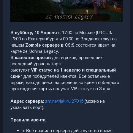
В субботу, 10 Апреля
в 17:00 по Москве (UTC+3,
19:00 по Екатеринбургу и 00:00 по Владивостоку) на
нашем
Zombie сервере в CS:S
состоится ивент на
карте ze_Uchiha_Legacy.
В качестве призов
для игроков, прошедших
последний уровень карты
выступят
VIP статус на 1 неделю и специальный
скин
* для победителей ивентов. Все остальные
игроки, находящиеся на сервере во время победного
прохождения карты, получат VIP статус на 3 дня.
Адрес сервера:
zm.net4all.ru:27015
(можно не
указывать порт).
Правила ивента:
> Все правила сервера действуют во время