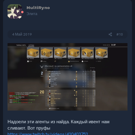
к
MultiRyno
ц
и
Элита
и
:
4 Май 2019
#10
Надоели эти агенты из найда. Каждый ивент нам
сливают. Вот пруфы
https://www.twitch.tv/videos/420403752