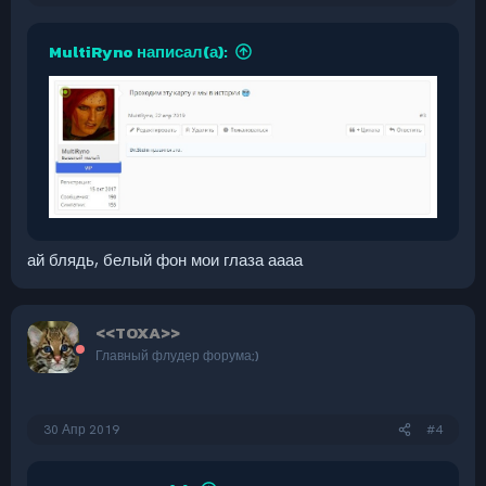
MultiRyno написал(а):
ай блядь, белый фон мои глаза аааа
<<TOXA>>
Главный флудер форума;)
30 Апр 2019
#4