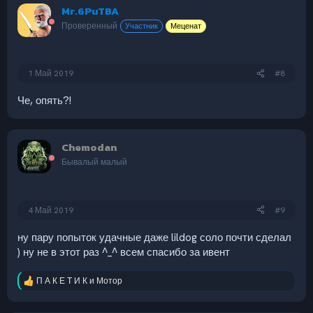
Mr.6PuTBA
ц
и
Проверенный
Участник
Меценат
и
:
1 Май 2019
#8
Че, опять?!
Chemodan
Бывалый малый
4 Май 2019
#9
ну пару попыток удачные даже lildog соло почти сделал
) ну не в этот раз ^_^ всем спасибо за ивент
П А К Е Т И К
и
Мотор
Р
е
а