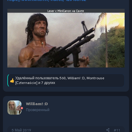
Удалённый пользователь 560
,
William! :D
,
Montrouse
Р
[Сzternaście]
и 7 других
е
а
к
ц
William! :D
и
Проверенный
и
:
5 Май 2019
#11