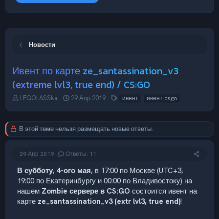
Новости
Ивент по карте ze_santassination_v3
(extreme lvl3, true end) / CS:GO
А
Д
Т
LEGOLASSka
29 Апр 2019
ивент
ивент csgo
в
а
е
т
т
г
о
а
и
В этой теме нельзя размещать новые ответы.
р
н
т
а
е
ч
29 Апр 2019
Ответы: 11
м
а
ы
л
В субботу
,
4-ого мая
, в 17:00 по Москве (UTC+3,
а
19:00 по Екатеринбургу и 00:00 по Владивостоку) на
нашем
Zombie сервере в CS:GO
состоится ивент на
карте
ze_santassination_v3 (extr lvl3, true end)
!