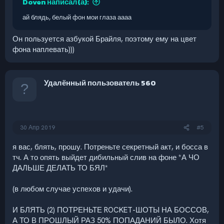
Doven написал(а):
ай блядь, белый фон мои глаза аааа
Он пользуется азбукой Брайля, поэтому ему на цвет
фона наплевать)))
Удалённый пользователь 560
30 Апр 2019
#5
я вас, блять, прошу. Потреньте секретный акт, и босса в
тч. А то опять выйдет дибильный слив на фоне *А ЧО
ДАЛЬШЕ ДЕЛАТЬ ТО БЯЛ*
(в любом случае успехов и удачи).
И БЛЯТЬ (2) ПОТРЕНЬТЕ ROCKET-ШОТЫ НА БОССОВ,
А ТО В ПРОШЛЫЙ РАЗ 50% ПОПАДАНИЙ БЫЛО. Хотя