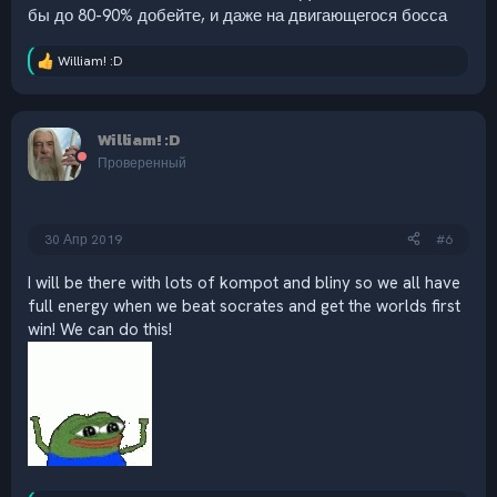
бы до 80-90% добейте, и даже на двигающегося босса
William! :D
Р
е
а
к
William! :D
ц
и
Проверенный
и
:
30 Апр 2019
#6
I will be there with lots of kompot and bliny so we all have
full energy when we beat socrates and get the worlds first
win! We can do this!