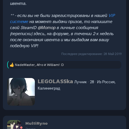
ивента.
** - если вы не были зарегистрированы в нашей
VIP
системе
на момент выдачи призов, то напишите
свой SteamID
@Мотор
в личные сообщения
(переписки) здесь, на форуме, в течении 2-х недель
после окончания ивента и мы выдадим вам вашу
победную VIP!
Последнее редактирование:
28 Май 2019
NadeMaster
,
Afro
и
William! :D
Р
е
а
А
LEGOLASSka
к
Лучник
·
28
·
Из
Россия,
в
ц
Калининград
т
и
и
о
:
р
MultiRyno