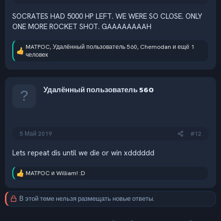
SOCRATES HAD 5000 HP LEFT. WE WERE SO CLOSE. ONLY
ONE MORE ROCKET SHOT. GAAAAAAAAH
MATPOC
,
Удалённый пользователь 560
,
Chemodan
и ещё 1
Р
человек
е
а
к
ц
Удалённый пользователь 560
и
и
:
5 Май 2019
#12
Lets repeat dis until we die or win xdddddd
MATPOC
и
William! :D
Р
е
а
В этой теме нельзя размещать новые ответы.
к
ц
и