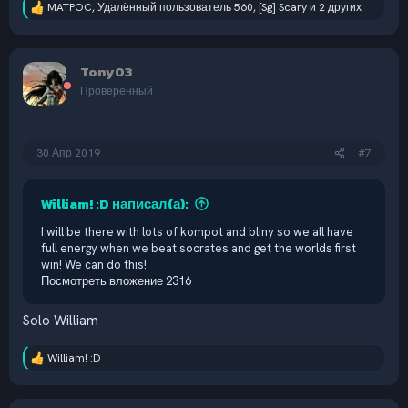
MATPOC
,
Удалённый пользователь 560
,
[Sg] Scary
и 2 других
Р
е
а
к
Tony03
ц
и
Проверенный
и
:
30 Апр 2019
#7
William! :D написал(а):
I will be there with lots of kompot and bliny so we all have
full energy when we beat socrates and get the worlds first
win! We can do this!
Посмотреть вложение 2316
Solo William
William! :D
Р
е
а
к