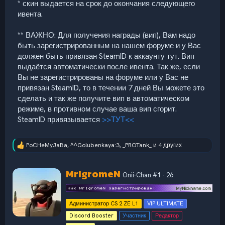
* скин выдается на срок до окончания следующего
ивента.
** ВАЖНО: Для получения награды (вип), Вам надо
быть зарегистрированным на нашем форуме и у Вас
должен быть привязан SteamID к аккаунту тут. Вип
выдаётся автоматически после ивента. Так же, если
Вы не зарегистрированы на форуме или у Вас не
привязан SteamID, то в течении 7 дней Вы можете это
сделать и так же получите вип в автоматическом
режиме, в противном случае ваша вип сгорит.
SteamID привязывается
>>ТУТ<<
PoCHeMyJaBa
,
^^Golubenkaya:3
,
_PROTank_
и 4 других
Р
е
а
А
MrIgromeN
к
Onii-Chan #1
·
26
в
ц
т
и
и
о
Администратор CS 2 ZE L1
VIP ULTIMATE
:
р
Discord Booster
Участник
Редактор