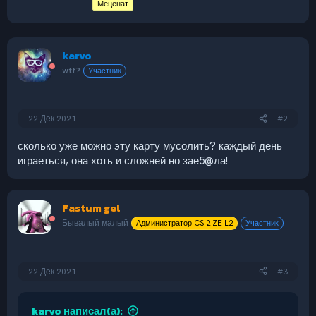
Меценат
karvo
wtf?
Участник
22 Дек 2021
#2
сколько уже можно эту карту мусолить? каждый день
играеться, она хоть и сложней но зае5@ла!
Fastum gel
Бывалый малый
Администратор CS 2 ZE L2
Участник
22 Дек 2021
#3
karvo написал(а):