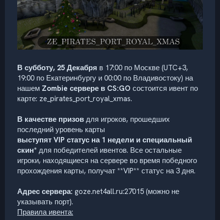
В субботу, 25 Декабря
в 17:00 по Москве (UTC+3,
19:00 по Екатеринбургу и 00:00 по Владивостоку) на
нашем
Zombie сервере в CS:GO
состоится ивент по
карте: ze_pirates_port_royal_xmas.
В качестве призов
для игроков, прошедших
последний уровень карты
выступят VIP статус на 1 недели и специальный
скин*
для победителей ивентов. Все остальные
игроки, находящиеся на сервере во время победного
прохождения карты, получат **VIP** статус на 3 дня.
Адрес сервера:
goze.net4all.ru:27015 (можно не
указывать порт).
Правила ивента: