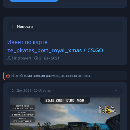
Новости
Ивент по карте
ze_pirates_port_royal_xmas / CS:GO
А
Д
MrIgromeN
21 Дек 2021
в
а
т
т
о
а
В этой теме нельзя размещать новые ответы.
р
н
т
а
е
ч
21 Дек 2021
Ответы: 4
м
а
ы
л
а