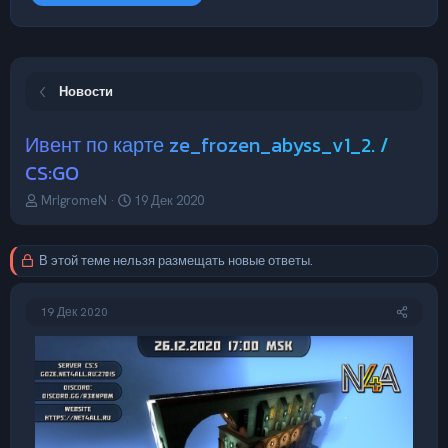
Новости
Ивент по карте ze_frozen_abyss_v1_2. /
CS:GO
А
Д
MrIgromeN
19 Дек 2020
в
а
т
т
о
а
В этой теме нельзя размещать новые ответы.
р
н
т
а
е
ч
19 Дек 2020
м
а
ы
л
а