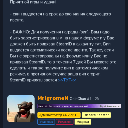
Приятной игры и удачи!
- скин выдается на срок до окончания следующего
ивента.
- ВАЖНО: Для получения награды (вип), Вам надо
быть зарегистрированным на нашем форуме и у Вас
должен быть привязан SteamID к аккаунту тут. Вип
выдаётся автоматически после ивента. Так же, если
Вы не зарегистрированы на форуме или у Вас не
привязан SteamID, то в течении 7 дней Вы можете это
сделать и так же получите вип в автоматическом
режиме, в противном случае ваша вип сгорит.
SteamID привязывается
>>ТУТ<<
А
MrIgromeN
Onii-Chan #1
·
26
в
т
о
Администратор CS 2 ZE L1
Discord Booster
р
Участник
Редактор
Меценат