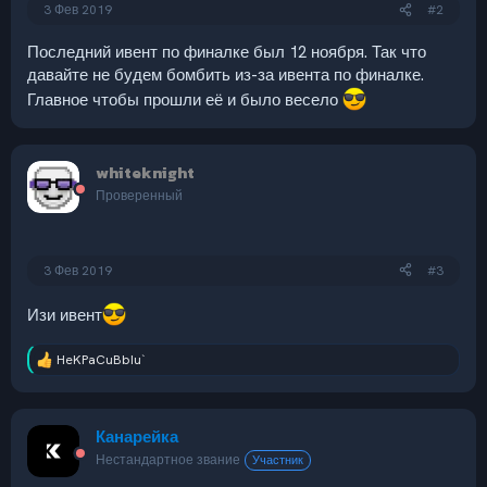
3 Фев 2019
#2
Последний ивент по финалке был 12 ноября. Так что
давайте не будем бомбить из-за ивента по финалке.
Главное чтобы прошли её и было весело
whiteknight
Проверенный
3 Фев 2019
#3
Изи ивент
HeKPaCuBbIu`
Р
е
а
к
Канарейка
ц
и
Нестандартное звание
Участник
и