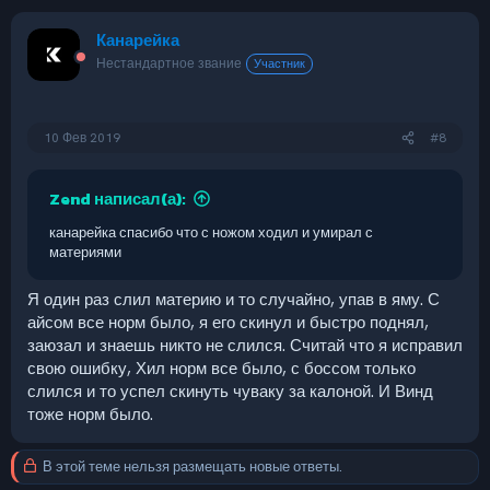
Канарейка
Нестандартное звание
Участник
10 Фев 2019
#8
Zend написал(а):
канарейка спасибо что с ножом ходил и умирал с
материями
Я один раз слил материю и то случайно, упав в яму. С
айсом все норм было, я его скинул и быстро поднял,
заюзал и знаешь никто не слился. Считай что я исправил
свою ошибку, Хил норм все было, с боссом только
слился и то успел скинуть чуваку за калоной. И Винд
тоже норм было.
В этой теме нельзя размещать новые ответы.