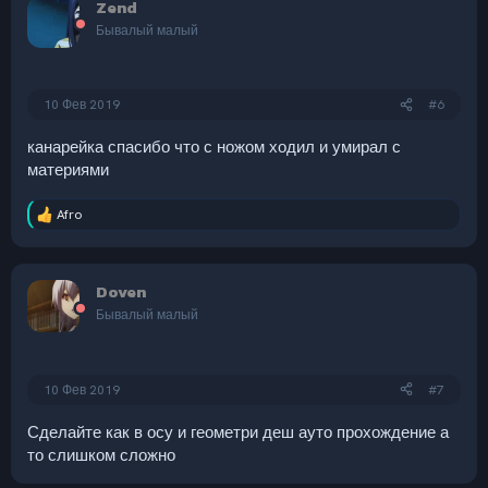
Zend
ц
и
Бывалый малый
и
:
10 Фев 2019
#6
канарейка спасибо что с ножом ходил и умирал с
материями
Afro
Р
е
а
к
Doven
ц
и
Бывалый малый
и
:
10 Фев 2019
#7
Сделайте как в осу и геометри деш ауто прохождение а
то слишком сложно