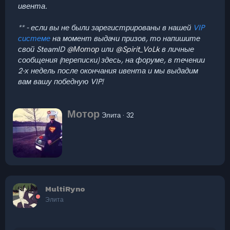
ивента.
** - если вы не были зарегистрированы в нашей
VIP
системе
на момент выдачи призов, то напишите
свой SteamID
@Мотор
или
@Spirit_VoLk
в личные
сообщения (переписки) здесь, на форуме, в течении
2-х недель после окончания ивента и мы выдадим
вам вашу победную VIP!
А
Мотор
Элита
·
32
в
т
о
р
MultiRyno
Элита