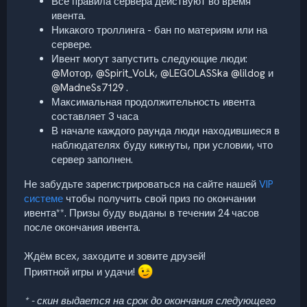
Все правила сервера действуют во время
ивента.
Никакого троллинга - бан по материям или на
сервере.
Ивент могут запустить следующие люди:
@Мотор
,
@Spirit_VoLk
,
@LEGOLASSka
@lildog
и
@MadneSs7129
.
Максимальная продолжительность ивента
составляет 3 часа
В начале каждого раунда люди находившиеся в
наблюдателях буду кикнуты, при условии, что
сервер заполнен.
Не забудьте зарегистрироваться на сайте нашей
VIP
системе
чтобы получить свой приз по окончании
ивента**. Призы буду выданы в течении 24 часов
после окончания ивента.
Ждём всех, заходите и зовите друзей!
Приятной игры и удачи!
* - скин выдается на срок до окончания следующего