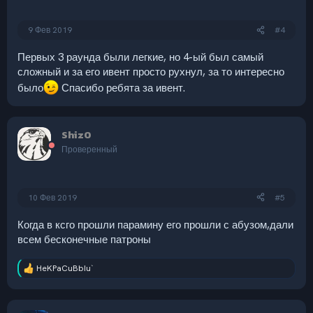
:
9 Фев 2019
#4
Первых 3 раунда были легкие, но 4-ый был самый
сложный и за его ивент просто рухнул, за то интересно
было
Спасибо ребята за ивент.
Shiz0
Проверенный
10 Фев 2019
#5
Когда в ксго прошли парамину его прошли с абузом,дали
всем бесконечные патроны
HeKPaCuBbIu`
Р
е
а
к