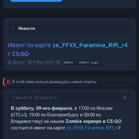
Новости
Ивент по карте ze_FFXII_Paramina_Rift_r4
/ CS:GO
А
Д
Т
Мотор
3 Фев 2019
ивент
ивент csgo
в
а
е
т
т
г
о
а
и
В этой теме нельзя размещать новые ответы.
р
н
т
а
е
ч
3 Фев 2019
Ответы: 7
м
а
ы
л
В субботу
,
09-ого февраля
, в 17:00 по Москве
а
(UTC+3, 19:00 по Екатеринбургу и 00:00 по
Владивостоку) на нашем
Zombie сервере в CS:GO
состоится ивент на карте
ze_FFXII_Paramina_Rift_r4
!