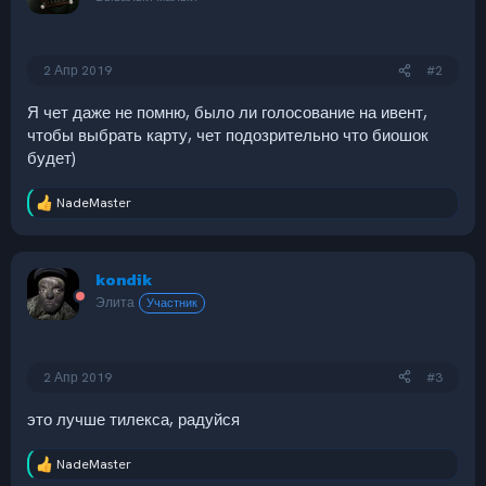
2 Апр 2019
#2
Я чет даже не помню, было ли голосование на ивент,
чтобы выбрать карту, чет подозрительно что биошок
будет)
NadeMaster
Р
е
а
к
kondik
ц
и
Элита
Участник
и
:
2 Апр 2019
#3
это лучше тилекса, радуйся
NadeMaster
Р