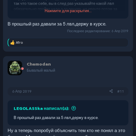
так что такое себе, вы в след раз указывайте какой лвл
обязательно пройти надо а то решать на ивенте потом за
Нажмите для раскрытия...
какой лвл давать vip сложно.
В прошлый раз давали за 5 лвл,держу в курсе.
Последнее редактирование:
6 Апр 2019
Afro
Р
е
а
к
Chemodan
ц
и
Бывалый малый
и
:
6 Апр 2019
#11
LEGOLASSka написал(а):
В прошлый раз давали за 5 лвл,держу в курсе.
Ну а теперь попробуй объяснить тем кто не понял а это