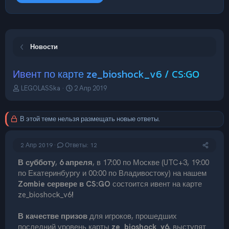
Новости
Ивент по карте ze_bioshock_v6 / CS:GO
А
Д
LEGOLASSka
2 Апр 2019
в
а
т
т
о
а
В этой теме нельзя размещать новые ответы.
р
н
т
а
е
ч
2 Апр 2019
Ответы: 12
м
а
ы
л
В субботу
,
6 апреля
, в 17:00 по Москве (UTC+3, 19:00
а
по Екатеринбургу и 00:00 по Владивостоку) на нашем
Zombie сервере в CS:GO
состоится ивент на карте
ze_bioshock_v6
!
В качестве призов
для игроков, прошедших
последний уровень карты
ze_bioshock_v6
, выступят