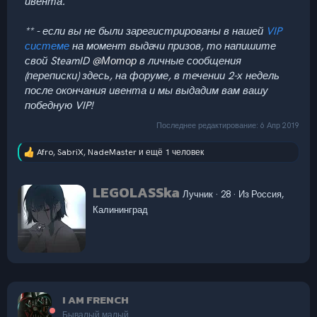
ивента.
** - если вы не были зарегистрированы в нашей
VIP
системе
на момент выдачи призов, то напишите
свой SteamID
@Мотор
в личные сообщения
(переписки) здесь, на форуме, в течении 2-х недель
после окончания ивента и мы выдадим вам вашу
победную VIP!
Последнее редактирование:
6 Апр 2019
Afro
,
SabriX
,
NadeMaster
и ещё 1 человек
Р
е
а
А
LEGOLASSka
к
Лучник
·
28
·
Из
Россия,
в
ц
Калининград
т
и
и
о
:
р
I AM FRENCH
Бывалый малый