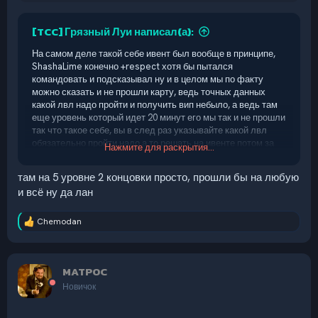
[TCC] Грязный Луи написал(а):
На самом деле такой себе ивент был вообще в принципе,
ShashaLime конечно +respect хотя бы пытался
командовать и подсказывал ну и в целом мы по факту
можно сказать и не прошли карту, ведь точных данных
какой лвл надо пройти и получить вип небыло, а ведь там
еще уровень который идет 20 минут его мы так и не прошли
так что такое себе, вы в след раз указывайте какой лвл
обязательно пройти надо а то решать на ивенте потом за
Нажмите для раскрытия...
какой лвл давать vip сложно.
там на 5 уровне 2 концовки просто, прошли бы на любую
и всё ну да лан
Chemodan
Р
е
а
к
MATPOC
ц
и
Новичок
и
: