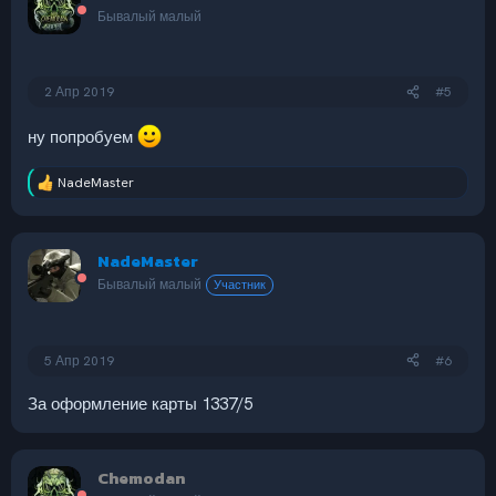
и
Бывалый малый
и
:
2 Апр 2019
#5
ну попробуем
NadeMaster
Р
е
а
к
NadeMaster
ц
и
Бывалый малый
Участник
и
:
5 Апр 2019
#6
За оформление карты 1337/5
Chemodan