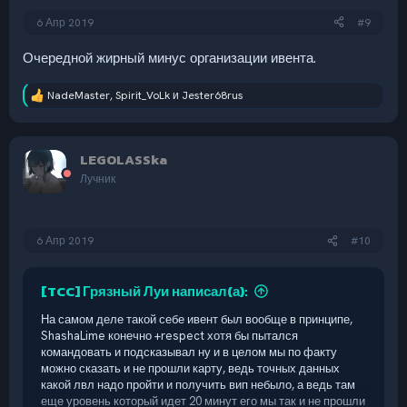
6 Апр 2019
#9
Очередной жирный минус организации ивента.
NadeMaster
,
Spirit_VoLk
и
Jester68rus
Р
е
а
к
LEGOLASSka
ц
и
Лучник
и
:
6 Апр 2019
#10
[TCC] Грязный Луи написал(а):
На самом деле такой себе ивент был вообще в принципе,
ShashaLime конечно +respect хотя бы пытался
командовать и подсказывал ну и в целом мы по факту
можно сказать и не прошли карту, ведь точных данных
какой лвл надо пройти и получить вип небыло, а ведь там
еще уровень который идет 20 минут его мы так и не прошли