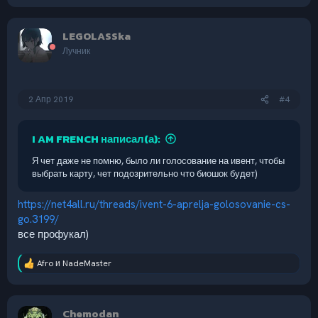
е
а
к
LEGOLASSka
ц
и
Лучник
и
:
2 Апр 2019
#4
I AM FRENCH написал(а):
Я чет даже не помню, было ли голосование на ивент, чтобы
выбрать карту, чет подозрительно что биошок будет)
https://net4all.ru/threads/ivent-6-aprelja-golosovanie-cs-
go.3199/
все профукал)
Afro
и
NadeMaster
Р
е
а
к
Chemodan
ц