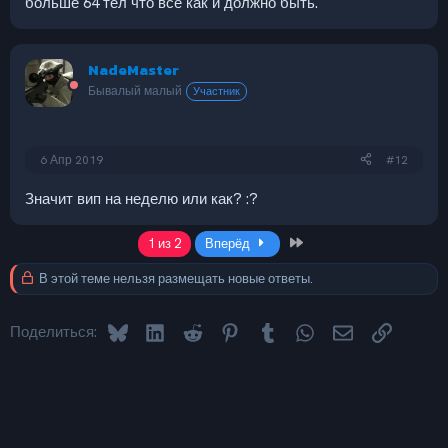
больше 64 тел что всё как и должно быть.
NadeMaster
Бывалый малый
Участник
6 Апр 2019
#12
Значит вип на неделю или как? :?
Last
1 из 2
Вперёд
В этой теме нельзя размещать новые ответы.
Bluesky
LinkedIn
Reddit
Pinterest
Tumblr
WhatsApp
Электронная 
Ссылка
Поделиться: