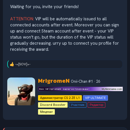
Waiting for you, invite your friends!
ATTENTION:
VIP will be automatically issued to all
connected accounts after event. Moreover you can sign
up and connect Steam account after event - your VIP
status won't go, but the duration of the VIP status will
gradually decreasing. urry up to connect you profile for
receiving the award.
-=[SOV]=-
Р
е
а
А
MrIgromeN
к
Onii-Chan #1
·
26
в
ц
т
и
и
о
Администратор CS 2 ZE L1
VIP ULTIMATE
:
р
Discord Booster
Участник
Редактор
Меценат