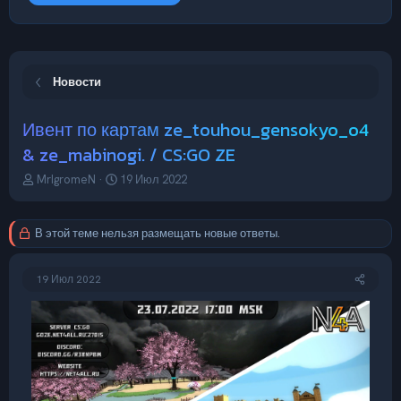
Новости
Ивент по картам ze_touhou_gensokyo_o4
& ze_mabinogi. / CS:GO ZE
А
Д
MrIgromeN
19 Июл 2022
в
а
т
т
о
а
В этой теме нельзя размещать новые ответы.
р
н
т
а
е
ч
19 Июл 2022
м
а
ы
л
а