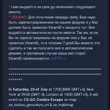
* скин выдается на срок до окончания следующего
ивента.
** ВАЖНО:
Для получения награды (вип), Вам надо
быть зарегистрированным на нашем форуме и у Вас
должен быть привязан SteamID к аккаунту тут. Вип
выдаётся автоматически после ивента. Так же, если
Вы не зарегистрированы на форуме или у Вас не
привязан SteamID, то в течении 7 дней Вы можете это
сделать и так же получите вип в автоматическом
режиме, в противном случае ваша вип сгорит.
SteamID привязывается
>>ТУТ<<
===============================================
===============================================
=======
In Saturday, 23 of July
at 17:00 (MSK GMT+3), New
York at 09:00 (GMT-5), London at 14:00 (GMT+0), it will
event on
CS:GO Zombie Escape
on map
ze_touhou_gensokyo_o4 & ze_mabinogi.