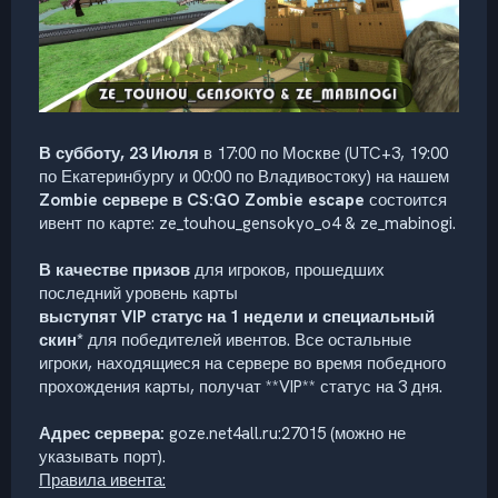
В субботу, 23 Июля
в 17:00 по Москве (UTC+3, 19:00
по Екатеринбургу и 00:00 по Владивостоку) на нашем
Zombie сервере в CS:GO Zombie escape
состоится
ивент по карте: ze_touhou_gensokyo_o4 & ze_mabinogi.
В качестве призов
для игроков, прошедших
последний уровень карты
выступят VIP статус на 1 недели и специальный
скин*
для победителей ивентов. Все остальные
игроки, находящиеся на сервере во время победного
прохождения карты, получат **VIP** статус на 3 дня.
Адрес сервера:
goze.net4all.ru:27015 (можно не
указывать порт).
Правила ивента: