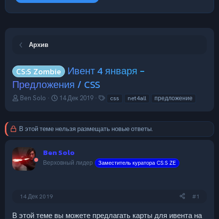
Архив
Ивент 4 января -
CS:S Zombie
Предложения / CSS
А
Д
Т
Ben Solo
14 Дек 2019
css
net4all
предложение
в
а
е
т
т
г
о
а
и
В этой теме нельзя размещать новые ответы.
р
н
т
а
е
ч
Ben Solo
м
а
Верховный лидер
Заместитель куратора CS:S ZE
ы
л
а
14 Дек 2019
#1
В этой теме вы можете предлагать карты для ивента на