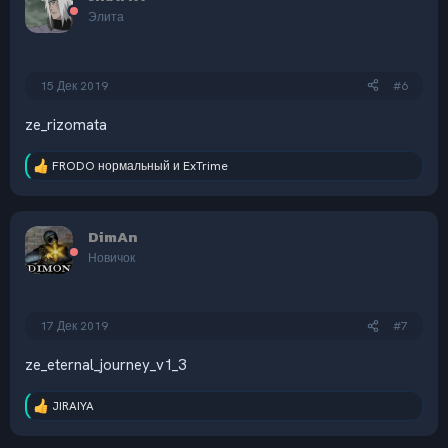
и
Элита
и
:
15 Дек 2019
#6
ze_rizomata
FRODO нормальный
и
ExTrime
Р
е
а
к
DimAn
ц
и
Новичок
и
:
17 Дек 2019
#7
ze_eternal_journey_v1_3
JIRAIYA
Р
е
а