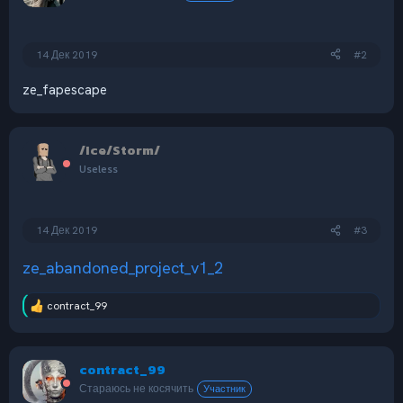
и
:
14 Дек 2019
#2
ze_fapescape
/Ice/Storm/
Useless
14 Дек 2019
#3
ze_abandoned_project_v1_2
contract_99
Р
е
а
к
contract_99
ц
и
Стараюсь не косячить
Участник
и