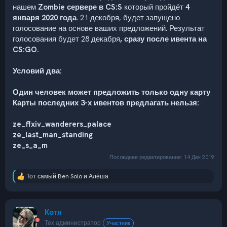
нашем
Zombie сервере в CS:S
который пройдёт
4
января 2020 года
. 21 декобря, будет запущено
голосование на основе ваших предложений. Результат
голосования будет 28 декабря
, сразу после ивента на
CS:GO.
Условий два:
Один человек может предложить только одну карту
Карты последних 3-х ивентов предлагать нельзя:
ze_ffxiv_wanderers_palace
ze_last_man_standing
ze_s_a_m
Последнее редактирование:
14 Дек 2019
Тот самый Ben Solo
и
Алёша
Р
е
а
к
Котя
ц
и
Тех администратор
Участник