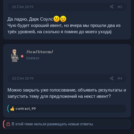
20 Сен 2019
#3
Да ладно, Дарк Соулс
Чую будет хороший ивент, но вчера мы прошли два из
трёх уровней, на сколько я помню до моего ухода)
/Ice/Storm/
Useless
23 Сен 2019
#4
Можно закрыть уже голосование, объявить результаты и
запустить тему для предложений на некст ивент?
contract_99
Р
е
а
В этой теме нельзя размещать новые ответы.
к
ц