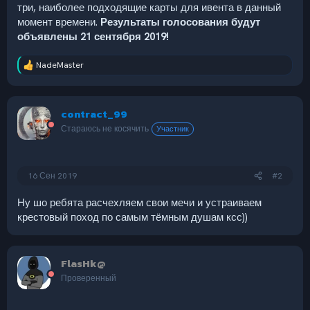
три, наиболее подходящие карты для ивента в данный
момент времени.
Результаты голосования будут
объявлены 21 сентября 2019!
NadeMaster
Р
е
а
к
contract_99
ц
и
Стараюсь не косячить
Участник
и
:
16 Сен 2019
#2
Ну шо ребята расчехляем свои мечи и устраиваем
крестовый поход по самым тёмным душам ксс))
FlasHk@
Проверенный