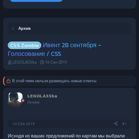
Архив
Ивент 28 сентября -
CS:S Zombie
Голосование / CSS
А
Д
LEGOLASSka
16 Сен 2019
в
а
т
т
о
а
В этой теме нельзя размещать новые ответы.
р
н
т
а
LEGOLASSka
е
ч
м
а
Лучник
ы
л
а
16 Сен 2019
#1
Исходя из ваших предложений по картам мы выбрали