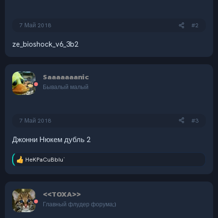
7 Май 2018
#2
ze_bioshock_v6_3b2
Saaaaaaanic
Бывалый малый
7 Май 2018
#3
Джонни Нюкем дубль 2
HeKPaCuBbIu`
Р
е
а
к
<<TOXA>>
ц
и
Главный флудер форума;)
и
: