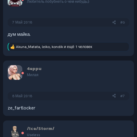
Любитель побубнеть о чем нибудь;)
и
:
7 Май 2018
#6
дум майка.
Akuna_Matata
,
leiko
,
kondik
и ещё 1 человек
Р
е
а
к
4eppu
ц
и
Милая
и
:
8 Май 2018
#7
ze_fartlocker
/Ice/Storm/
Useless