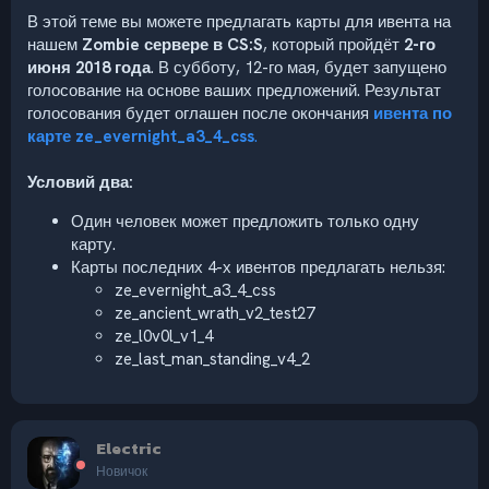
В этой теме вы можете предлагать карты для ивента на
нашем
Zombie сервере в CS:S
, который пройдёт
2-го
июня 2018 года
. В субботу, 12-го мая, будет запущено
голосование на основе ваших предложений. Результат
голосования будет оглашен после окончания
ивента по
карте ze_evernight_a3_4_css
.
Условий два:
Один человек может предложить только одну
карту.
Карты последних 4-х ивентов предлагать нельзя:
ze_evernight_a3_4_css
ze_ancient_wrath_v2_test27
ze_l0v0l_v1_4
ze_last_man_standing_v4_2
Electric
Новичок