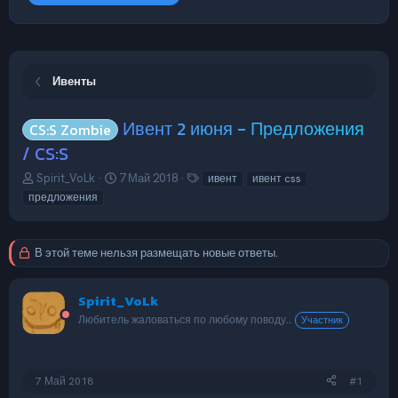
Ивенты
Ивент 2 июня - Предложения
CS:S Zombie
/ CS:S
А
Д
Т
Spirit_VoLk
7 Май 2018
ивент
ивент css
в
а
е
предложения
т
т
г
о
а
и
р
н
В этой теме нельзя размещать новые ответы.
т
а
е
ч
м
а
Spirit_VoLk
ы
л
Любитель жаловаться по любому поводу..
а
Участник
7 Май 2018
#1