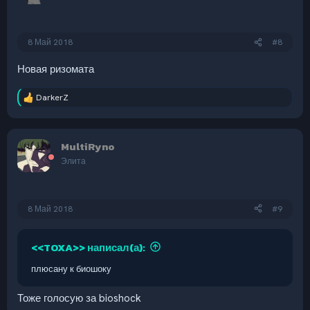
8 Май 2018
#8
Новая ризомата
DarkerZ
Р
е
а
к
MultiRyno
ц
и
Элита
и
:
8 Май 2018
#9
<<TOXA>> написал(а):
плюсану к биошоку
Тоже голосую за bioshock