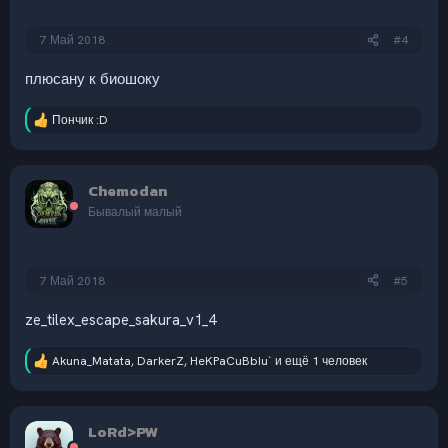
7 Май 2018
#4
плюсану к биошоку
Пончик :D
Р
е
а
к
Chemodan
ц
и
Бывалый малый
и
:
7 Май 2018
#5
ze_tilex_escape_sakura_v1_4
Akuna_Matata
,
DarkerZ
,
HeKPaCuBbIu`
и ещё 1 человек
Р
е
а
к
LoRd>PW
ц
и