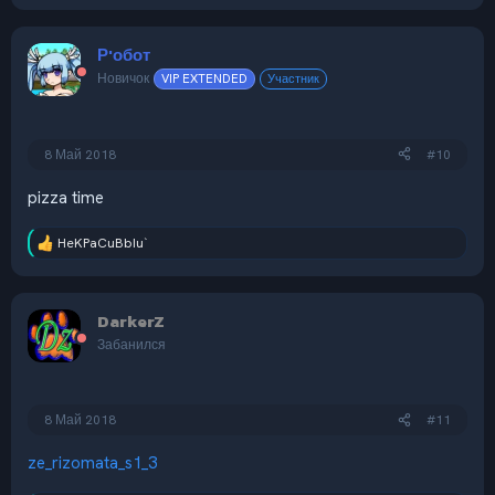
Р'обот
Новичок
VIP EXTENDED
Участник
8 Май 2018
#10
pizza time
HeKPaCuBbIu`
Р
е
а
к
DarkerZ
ц
и
Забанился
и
:
8 Май 2018
#11
ze_rizomata_s1_3