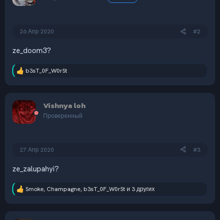
и
:
26 Апр 2020
#2
ze_doom3?
b3sT_0F_W0rSt
Р
е
а
к
Vishnya loh
ц
и
Проверенный
и
:
27 Апр 2020
#3
ze_zalupahyi?
Smoke
,
Champagne
,
b3sT_0F_W0rSt
и 3 других
Р
е
а
к