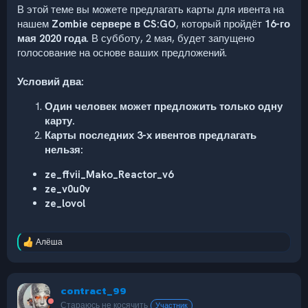
В этой теме вы можете предлагать карты для ивента на
нашем
Zombie сервере в CS:
GO
, который пройдёт
16-го
мая 2020 года
. В субботу, 2 мая, будет запущено
голосование на основе ваших предложений.
Условий два:
Один человек может предложить только одну
карту.
Карты последних 3-х ивентов предлагать
нельзя:
ze_ffvii_Mako_Reactor_v6
ze_v0u0v
ze_lovol
Алёша
Р
е
а
к
contract_99
ц
и
Стараюсь не косячить
Участник