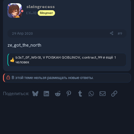
ц
slaingrecess
и
( ꈍᴗꈍ)
Меценат
и
:
29 Апр 2020
#9
ze_got_the_north
b3sT_0F_W0rSt
,
V POISKAH GOBLINOV
,
contract_99
и ещё 1
Р
человек
е
а
к
В этой теме нельзя размещать новые ответы.
ц
и
и
Bluesky
LinkedIn
Reddit
Pinterest
Tumblr
WhatsApp
Электронная 
Ссылка
Поделиться:
: