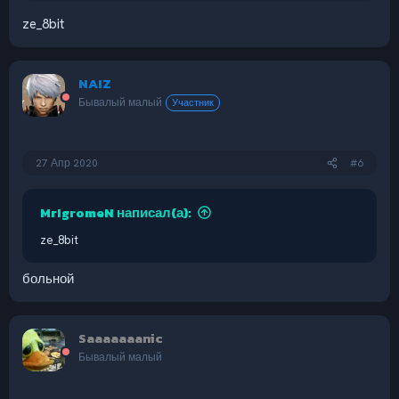
ze_8bit
NAIZ
Бывалый малый
Участник
27 Апр 2020
#6
MrIgromeN написал(а):
ze_8bit
больной
Saaaaaaanic
Бывалый малый