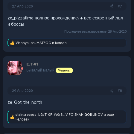
27 Апр 2020
#7
ze_pizzatime полное прохождение, + все секретный лвл
и боссы
Последнее редактирование:
28 Апр 2020
Vishnya loh
,
MATPOC
и
kensshi
Р
е
а
к
E.T#1
ц
и
Бывалый малый
Меценат
и
:
29 Апр 2020
#8
ze_Got_the_north
slaingrecess
,
b3sT_0F_W0rSt
,
V POISKAH GOBLINOV
и ещё 1
Р
человек
е
а
к