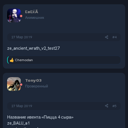
а
к
ĽøĽќÃ
ц
и
Анимешник
и
:
27 Мар 2019
#4
ze_ancient_wrath_v2_test27
Chemodan
Р
е
а
к
Tony03
ц
и
Проверенный
и
:
27 Мар 2019
#5
Название ивента «Пицца 4 сыра»
ze_BALU_a1