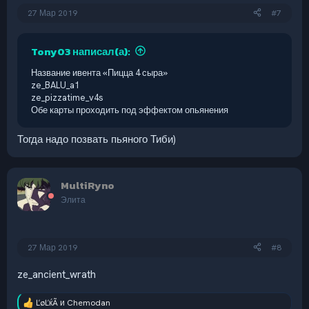
27 Мар 2019
#7
Tony03 написал(а):
Название ивента «Пицца 4 сыра»
ze_BALU_a1
ze_pizzatime_v4s
Обе карты проходить под эффектом опьянения
Тогда надо позвать пьяного Тиби)
MultiRyno
Элита
27 Мар 2019
#8
ze_ancient_wrath
ĽøĽќÃ
и
Chemodan
Р