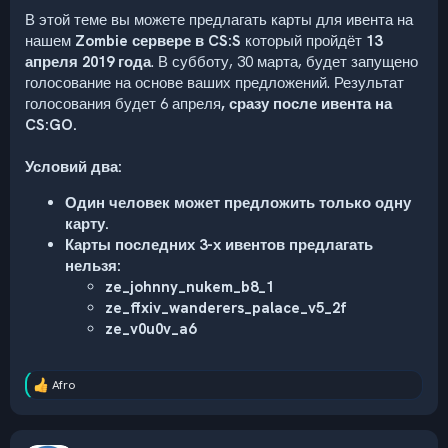
В этой теме вы можете предлагать карты для ивента на
нашем
Zombie сервере в CS:S
который пройдёт
13
апреля 2019 года
. В субботу, 30 марта, будет запущено
голосование на основе ваших предложений. Результат
голосования будет 6 апреля
, сразу после ивента на
CS:GO.
Условий два:
Один человек может предложить только одну
карту.
Карты последних 3-х ивентов предлагать
нельзя:
ze_johnny_nukem_b8_1
ze_ffxiv_wanderers_palace_v5_2f
ze_v0u0v_a6
Afro
Р
е
а
к