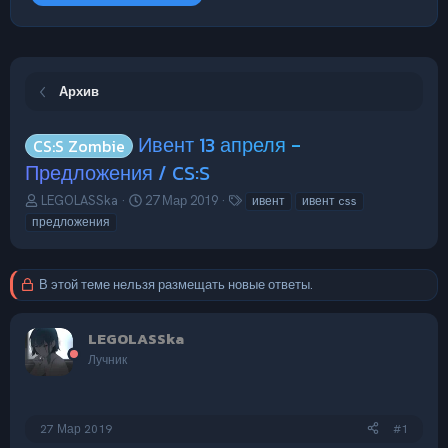
Архив
Ивент 13 апреля -
CS:S Zombie
Предложения / CS:S
А
Д
Т
LEGOLASSka
27 Мар 2019
ивент
ивент css
в
а
е
предложения
т
т
г
о
а
и
р
н
В этой теме нельзя размещать новые ответы.
т
а
е
ч
м
а
LEGOLASSka
ы
л
Лучник
а
27 Мар 2019
#1