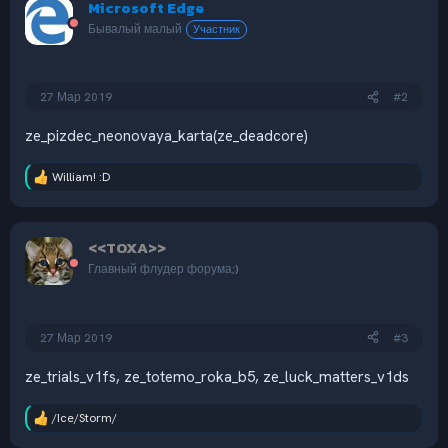
Microsoft Edge
ц
и
Бывалый малый
Участник
и
:
27 Мар 2019
#2
ze_pizdec_neonovaya_karta(ze_deadcore)
William! :D
Р
е
а
к
<<TOXA>>
ц
и
Главный флудер форума;)
и
:
27 Мар 2019
#3
ze_trials_v1fs, ze_totemo_roka_b5, ze_luck_matters_v1ds
/Ice/Storm/
Р
е