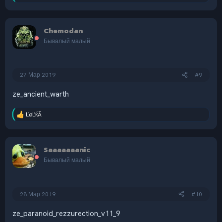
е
а
к
Chemodan
ц
и
Бывалый малый
и
:
27 Мар 2019
#9
ze_ancient_warth
ĽøĽќÃ
Р
е
а
к
Saaaaaaanic
ц
и
Бывалый малый
и
:
28 Мар 2019
#10
ze_paranoid_rezzurection_v11_9