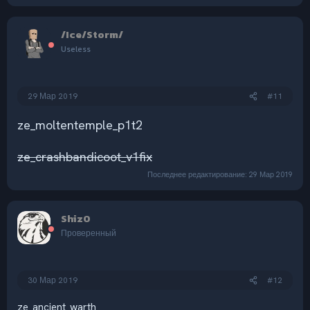
/Ice/Storm/
Useless
29 Мар 2019
#11
ze_moltentemple_p1t2
ze_crashbandicoot_v1fix
Последнее редактирование:
29 Мар 2019
Shiz0
Проверенный
30 Мар 2019
#12
ze_ancient_warth